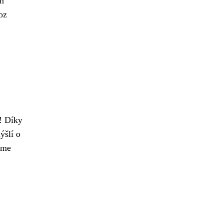
íň
oz
o! Díky
ýšlí o
íme