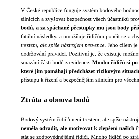
V České republice funguje systém bodového hodnoce
silnicích a zvyšovat bezpečnost všech účastníků pr
bodů, a za spáchané přestupky mu jsou body přič
fatální následky, a umožňuje řidičům poučit se z ch
trestem, ale spíše nástrojem prevence.
Jeho cílem je
dodržování pravidel. Pozitivní je, že existuje mož
smazání části bodů z evidence.
Mnoho řidičů si po
které jim pomáhají předcházet rizikovým situací
přístupu k řízení a bezpečnějším silnicím pro všechn
Ztráta a obnova bodů
Bodový systém řidičů není trestem, ale spíše nástro
neměla odradit, ale motivovat k zlepšení našich 
stát se zodpovědnějšími řidiči. Mnoho řidičů po zt