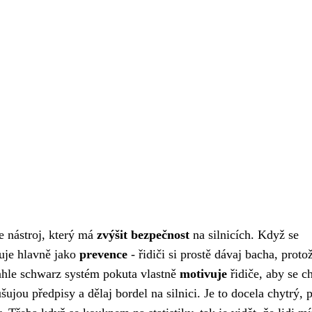
e nástroj, který má
zvýšit bezpečnost
na silnicích. Když se
nguje hlavně jako
prevence
- řidiči si prostě dávaj bacha, proto
enhle schwarz systém pokuta vlastně
motivuje
řidiče, aby se c
ušujou předpisy a dělaj bordel na silnici. Je to docela chytrý, 