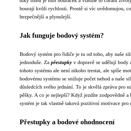
díky tomu je míň bouraček a vlastně to chrání životy
bourají kvůli rychlosti. Prostě si víc uvědomujou, c
bezpečnější a plynulejší.
Jak funguje bodový systém?
Bodový systém pro řidiče je tu od toho, aby naše si
jednoduše. Za
přestupky
v dopravě se udělují body a
tohoto systému ale není nikoho trestat, ale spíše m
bodovému systému se snižuje počet nehod a naše silni
důsledcích svého jednání. To je skvělá zpráva pro n
pěšky. A co je nejlepší? Když jezdíte zodpovědně 
systém je tak vlastně taková pozitivní motivace pro
Přestupky a bodové ohodnocení