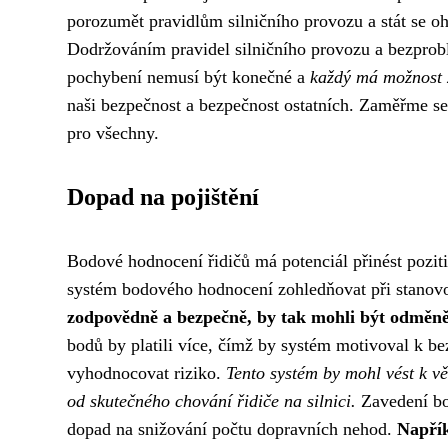
porozumět pravidlům silničního provozu a stát se oh
Dodržováním pravidel silničního provozu a bezprob
pochybení nemusí být konečné a
každý má možnost z
naši bezpečnost a bezpečnost ostatních. Zaměřme se 
pro všechny.
Dopad na pojištění
Bodové hodnocení řidičů má potenciál přinést pozit
systém bodového hodnocení zohledňovat při stanovo
zodpovědně a bezpečně, by tak mohli být odměněn
bodů by platili více, čímž by systém motivoval k b
vyhodnocovat riziko.
Tento systém by mohl vést k vět
od skutečného chování řidiče na silnici.
Zavedení bo
dopad na snižování počtu dopravních nehod.
Napřík