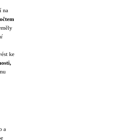
í na
počtem
neměly
ní
vést ke
osti,
ímu
b a
pe