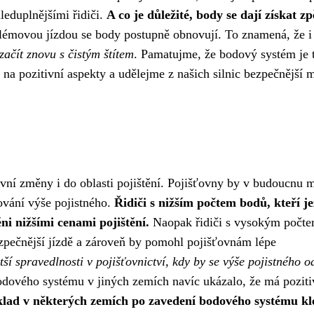
leduplnějšími řidiči.
A co je důležité, body se dají získat zp
lémovou jízdou se body postupně obnovují. To znamená, že i
ačít znovu s čistým štítem
. Pamatujme, že bodový systém je 
na pozitivní aspekty a udělejme z našich silnic bezpečnější m
ivní změny i do oblasti pojištění. Pojišťovny by v budoucnu 
vání výše pojistného.
Řidiči s nižším počtem bodů, kteří je
i nižšími cenami pojištění.
Naopak řidiči s vysokým počt
ezpečnější jízdě a zároveň by pomohl pojišťovnám lépe
ší spravedlnosti v pojišťovnictví, kdy by se výše pojistného o
dového systému v jiných zemích navíc ukázalo, že má poziti
lad v některých zemích po zavedení bodového systému kl