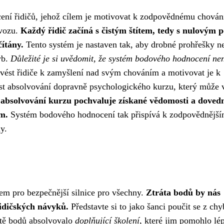
ní řidičů, jehož cílem je motivovat k zodpovědnému chován
ovozu.
Každý řidič začíná s čistým štítem, tedy s nulovým 
ítány.
Tento systém je nastaven tak, aby drobné prohřešky 
yb.
Důležité je si uvědomit, že systém bodového hodnocení ne
 vést řidiče k zamyšlení nad svým chováním a motivovat je k
nost absolvování dopravně psychologického kurzu, který může 
 absolvování kurzu pochvaluje získané vědomosti a dovedn
m.
Systém bodového hodnocení tak přispívá k zodpovědnějš
y.
jem pro bezpečnější silnice pro všechny.
Ztráta bodů by nás
řidičských návyků.
Představte si to jako šanci poučit se z chy
rátě bodů absolvovalo
doplňující školení
, které jim pomohlo lé