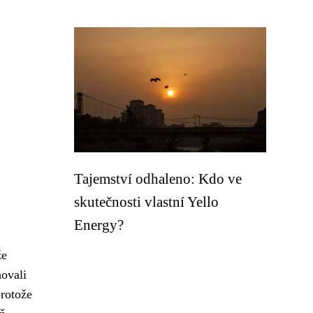
Tajemství odhaleno: Kdo ve
skutečnosti vlastní Yello
Energy?
že
hovali
protože