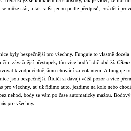
. Třeba když se kouknem na statistiky, tak je vidět, že lidi m
o se může stát, a tak radši jedou podle předpisů, což dělá prov
lnice byly bezpečnější pro všechny. Funguje to vlastně docela
 čím závažnější přestupek, tím více bodů řidič obdrží.
Cílem
otivovat k zodpovědnějšímu chování za volantem. A funguje t
ce jsou bezpečnější. Řidiči si dávají větší pozor a více přem
ás pro všechny, ať už řídíme auto, jezdíme na kole nebo chod
a bez nehod, body se vám po čase automaticky mažou. Bodový
 nás pro všechny.