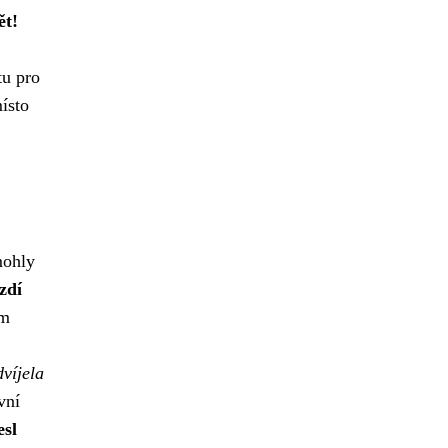
ět!
tu pro
ísto
mohly
zdí
em
dvíjela
vní
esl