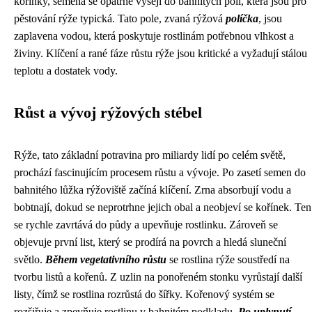
kořínky, semena se opatrně vysejí do bahnitých polí, která jsou pro
pěstování rýže typická. Tato pole, zvaná rýžová
políčka
, jsou
zaplavena vodou, která poskytuje rostlinám potřebnou vlhkost a
živiny. Klíčení a rané fáze růstu rýže jsou kritické a vyžadují stálou
teplotu a dostatek vody.
Růst a vývoj rýžových stébel
Rýže, tato základní potravina pro miliardy lidí po celém světě,
prochází fascinujícím procesem růstu a vývoje. Po zasetí semen do
bahnitého lůžka rýžoviště začíná klíčení. Zrna absorbují vodu a
bobtnají, dokud se neprotrhne jejich obal a neobjeví se kořínek. Ten
se rychle zavrtává do půdy a upevňuje rostlinku. Zároveň se
objevuje první list, který se prodírá na povrch a hledá sluneční
světlo.
Během vegetativního růstu
se rostlina rýže soustředí na
tvorbu listů a kořenů. Z uzlin na ponořeném stonku vyrůstají další
listy, čímž se rostlina rozrůstá do šířky. Kořenový systém se
rozšiřuje a zpevňuje rostlinu v bahnitém podkladu.
Po uplynutí