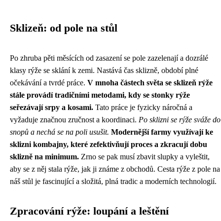
Sklizeň: od pole na stůl
Po zhruba pěti měsících od zasazení se pole zazelenají a dozrálé
klasy rýže se sklání k zemi. Nastává čas sklizně, období plné
očekávání a tvrdé práce.
V mnoha částech světa se sklizeň rýže
stále provádí tradičními metodami, kdy se stonky rýže
seřezávají srpy a kosami.
Tato práce je fyzicky náročná a
vyžaduje značnou zručnost a koordinaci.
Po sklizni se rýže sváže do
snopů a nechá se na poli usušit.
Modernější farmy využívají ke
sklizni kombajny, které zefektivňují proces a zkracují dobu
sklizně na minimum.
Zrno se pak musí zbavit slupky a vyleštit,
aby se z něj stala rýže, jak ji známe z obchodů. Cesta rýže z pole na
náš stůl je fascinující a složitá, plná tradic a moderních technologií.
Zpracování rýže: loupání a leštění