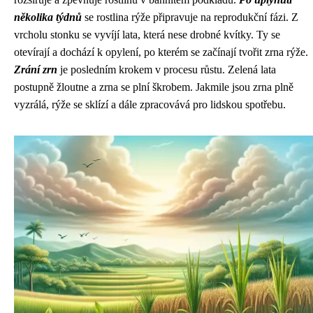
několika týdnů
se rostlina rýže připravuje na reprodukční fázi. Z
vrcholu stonku se vyvíjí lata, která nese drobné kvítky. Ty se
otevírají a dochází k opylení, po kterém se začínají tvořit zrna rýže.
Zrání zrn
je posledním krokem v procesu růstu. Zelená lata
postupně žloutne a zrna se plní škrobem. Jakmile jsou zrna plně
vyzrálá, rýže se sklízí a dále zpracovává pro lidskou spotřebu.