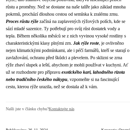
růstu a proměny. Než se dostane na naše talíře jako základ mnoha
pokrmů, prochází dlouhou cestou od semínka k zralému zrnu.
Proces růstu rýže
začíná na zaplavených rýžových polích, kde se
sází mladé sazenice. Ty potřebují pro svůj růst dostatek vody a
tepla. Během několika měsíců se z nich vyvinou vysoké rostliny s
charakteristickými klasy plnými zrn.
Jak rýže roste
, je ovlivněno
nejen klimatickými podmínkami, ale i péčí farmářů, kteří se starají o
zavlažování, ochranu před škůdci a plevelem. Po sklizni se zrna
rýže zbaví slupek a leští, abychom je mohli používat v kuchyni. Ať
už se rozhodnete pro přípravu
exotického kari, lahodného rizota
nebo tradičního českého nákypu
, vzpomeňte si na fascinující
cestu, kterou rýže urazila, než se dostala až k vám.
Našli jste v článku chybu?
Kontaktujte nás