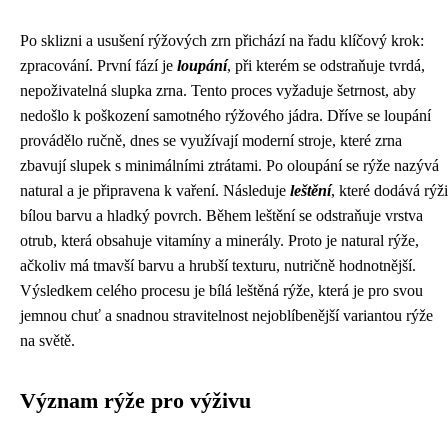
Po sklizni a usušení rýžových zrn přichází na řadu klíčový krok:
zpracování. První fází je
loupání
, při kterém se odstraňuje tvrdá,
nepoživatelná slupka zrna. Tento proces vyžaduje šetrnost, aby
nedošlo k poškození samotného rýžového jádra. Dříve se loupání
provádělo ručně, dnes se využívají moderní stroje, které zrna
zbavují slupek s minimálními ztrátami. Po oloupání se rýže nazývá
natural a je připravena k vaření. Následuje
leštění
, které dodává rýži
bílou barvu a hladký povrch. Během leštění se odstraňuje vrstva
otrub, která obsahuje vitamíny a minerály. Proto je natural rýže,
ačkoliv má tmavší barvu a hrubší texturu, nutričně hodnotnější.
Výsledkem celého procesu je bílá leštěná rýže, která je pro svou
jemnou chuť a snadnou stravitelnost nejoblíbenější variantou rýže
na světě.
Význam rýže pro výživu