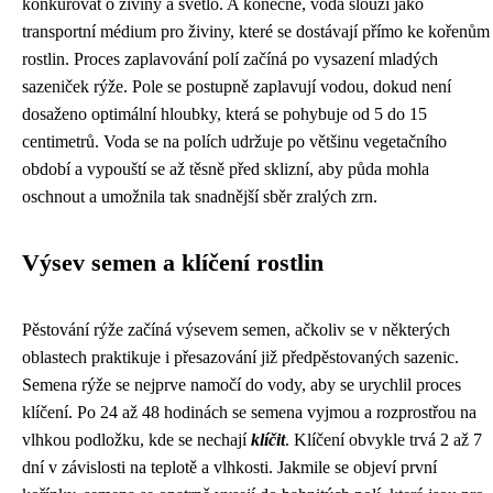
konkurovat o živiny a světlo. A konečně, voda slouží jako
transportní médium pro živiny, které se dostávají přímo ke kořenům
rostlin. Proces zaplavování polí začíná po vysazení mladých
sazeniček rýže. Pole se postupně zaplavují vodou, dokud není
dosaženo optimální hloubky, která se pohybuje od 5 do 15
centimetrů. Voda se na polích udržuje po většinu vegetačního
období a vypouští se až těsně před sklizní, aby půda mohla
oschnout a umožnila tak snadnější sběr zralých zrn.
Výsev semen a klíčení rostlin
Pěstování rýže začíná výsevem semen, ačkoliv se v některých
oblastech praktikuje i přesazování již předpěstovaných sazenic.
Semena rýže se nejprve namočí do vody, aby se urychlil proces
klíčení. Po 24 až 48 hodinách se semena vyjmou a rozprostřou na
vlhkou podložku, kde se nechají
klíčit
. Klíčení obvykle trvá 2 až 7
dní v závislosti na teplotě a vlhkosti. Jakmile se objeví první