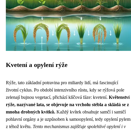
Kvetení a opylení rýže
Rýže, tato základní potravina pro miliardy lidí, má fascinující
životní cyklus. Po období intenzivního růstu, kdy se rýžová pole
zelenají bujnou vegetací, přichází klíčová fáze: kvetení.
Květenství
rýže, nazývané lata, se objevuje na vrcholu stébla a skládá se z
mnoha drobných kvítků.
Každý kvítek obsahuje samčí i samičí
pohlavní orgány a je uzpůsoben k samoopylení, tedy opylení pylem
z téhož květu.
Tento mechanismus zajišťuje spolehlivé opylení i v