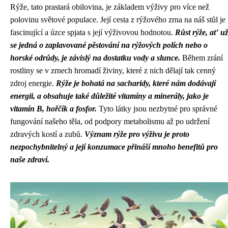
Rýže, tato prastará obilovina, je základem výživy pro více než
polovinu světové populace. Její cesta z rýžového zrna na náš stůl je
fascinující a úzce spjata s její výživovou hodnotou.
Růst rýže, ať už
se jedná o zaplavované pěstování na rýžových polích nebo o
horské odrůdy, je závislý na dostatku vody a slunce.
Během zrání
rostliny se v zrnech hromadí živiny, které z nich dělají tak cenný
zdroj energie.
Rýže je bohatá na sacharidy, které nám dodávají
energii, a obsahuje také důležité vitamíny a minerály, jako je
vitamín B, hořčík a fosfor.
Tyto látky jsou nezbytné pro správné
fungování našeho těla, od podpory metabolismu až po udržení
zdravých kostí a zubů.
Význam rýže pro výživu je proto
nezpochybnitelný a její konzumace přináší mnoho benefitů pro
naše zdraví.