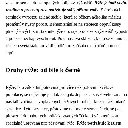
zasetím semen do zatopených polí, tzv. rýžovišť.
Rýže je totiž vodní
rostlina a pro svůj růst potřebuje stálý přísun vody.
Z drobných
semínek vyrostou zelené stébla, která se během několika měsíců
promění v hustý porost. Během zrání se na stéblech objeví klasy
plné rýžových zrn. Jakmile rýže dozraje, voda se z rýžovišť vypustí
a pole se nechají vyschnout. Poté nastává sklizeň, která se v mnoha
částech světa stále provádí tradičním způsobem – ručně pomocí
srpů.
Druhy rýže: od bílé k černé
Rýže, tato základní potravina pro více než polovinu světové
populace, se nepěstuje jen tak ledajak. Její cesta z rýžového zrna na
náš talíř začíná na zaplavených rýžových polích, kde se sází mladé
sazenice. Tyto sazenice, pěstované nejprve v semeništích, se pak
přesazují do bahnitých políček, zvaných "čekanky", která jsou
speciálně upravena pro pěstování rýže.
Rýže potřebuje k růstu