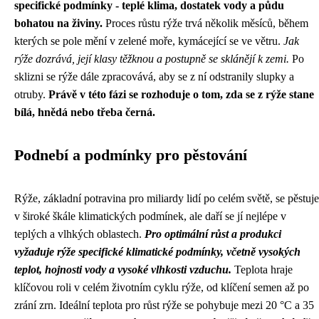
specifické podmínky - teplé klima, dostatek vody a půdu
bohatou na živiny.
Proces růstu rýže trvá několik měsíců, během
kterých se pole mění v zelené moře, kymácející se ve větru.
Jak
rýže dozrává, její klasy těžknou a postupně se sklánějí k zemi.
Po
sklizni se rýže dále zpracovává, aby se z ní odstranily slupky a
otruby.
Právě v této fázi se rozhoduje o tom, zda se z rýže stane
bílá, hnědá nebo třeba černá.
Podnebí a podmínky pro pěstování
Rýže, základní potravina pro miliardy lidí po celém světě, se pěstuje
v široké škále klimatických podmínek, ale daří se jí nejlépe v
teplých a vlhkých oblastech.
Pro optimální růst a produkci
vyžaduje rýže specifické klimatické podmínky, včetně vysokých
teplot, hojnosti vody a vysoké vlhkosti vzduchu.
Teplota hraje
klíčovou roli v celém životním cyklu rýže, od klíčení semen až po
zrání zrn. Ideální teplota pro růst rýže se pohybuje mezi 20 °C a 35