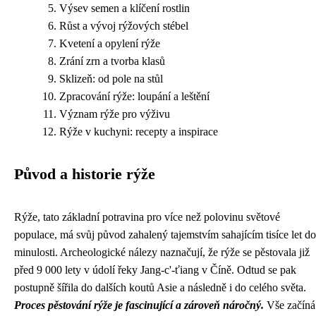
Výsev semen a klíčení rostlin
Růst a vývoj rýžových stébel
Kvetení a opylení rýže
Zrání zrn a tvorba klasů
Sklizeň: od pole na stůl
Zpracování rýže: loupání a leštění
Význam rýže pro výživu
Rýže v kuchyni: recepty a inspirace
Původ a historie rýže
Rýže, tato základní potravina pro více než polovinu světové
populace, má svůj původ zahalený tajemstvím sahajícím tisíce let do
minulosti. Archeologické nálezy naznačují, že rýže se pěstovala již
před 9 000 lety v údolí řeky Jang-c'-ťiang v Číně. Odtud se pak
postupně šířila do dalších koutů Asie a následně i do celého světa.
Proces pěstování rýže je fascinující a zároveň náročný.
Vše začíná