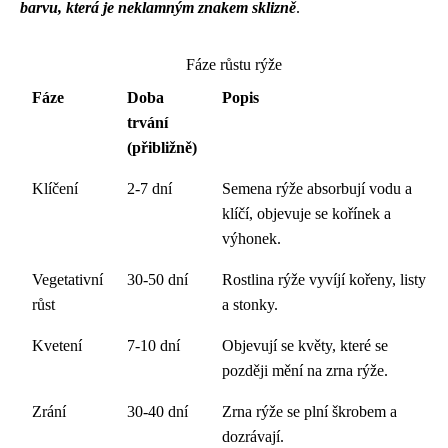
barvu, která je neklamným znakem sklizně
.
Fáze růstu rýže
Fáze
Doba
Popis
trvání
(přibližně)
Klíčení
2-7 dní
Semena rýže absorbují vodu a
klíčí, objevuje se kořínek a
výhonek.
Vegetativní
30-50 dní
Rostlina rýže vyvíjí kořeny, listy
růst
a stonky.
Kvetení
7-10 dní
Objevují se květy, které se
později mění na zrna rýže.
Zrání
30-40 dní
Zrna rýže se plní škrobem a
dozrávají.