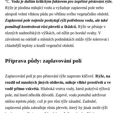
°C.
Voda je dalším kritickým faktorem pro úspěšné pěstování rýže.
Rýže je plodina milující vodu a vyžaduje zaplavená pole nebo
alespoň velmi vlhkou půdu po většinu svého vegetačního období.
Zaplavená pole nejenže poskytují rýži potřebnou vodu, ale také
pomáhají kontrolovat růst plevelů a škůdců.
Rýže se pěstuje v
různých nadmořských výškách, od nížin po horské svahy. V
závislosti na odrůdě a místních podmínkách může rýže tolerovat i
chladnější teploty a kratší vegetační období.
Příprava půdy: zaplavování polí
Zaplavování polí je pro pěstování rýže naprosto klíčové.
Rýže, na
rozdíl od mnohých jiných obilovin, miluje vlhké prostředí a ve
vodě přímo vzkvétá
. Hluboká vrstva vody, která pokrývá rýžová
pole, má hned několik důvodů. Zaprvé,
voda pomáhá udržovat
stálou teplotu půdy
, což je pro růst rýže zásadní. Zadruhé,
zaplavená půda zabraňuje růstu plevele, který by jinak mohl rýži