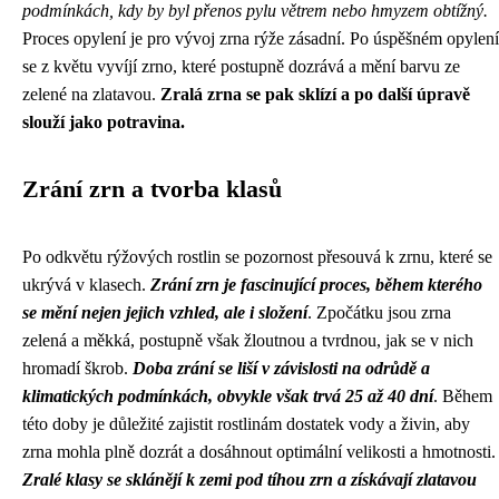
podmínkách, kdy by byl přenos pylu větrem nebo hmyzem obtížný.
Proces opylení je pro vývoj zrna rýže zásadní. Po úspěšném opylení
se z květu vyvíjí zrno, které postupně dozrává a mění barvu ze
zelené na zlatavou.
Zralá zrna se pak sklízí a po další úpravě
slouží jako potravina.
Zrání zrn a tvorba klasů
Po odkvětu rýžových rostlin se pozornost přesouvá k zrnu, které se
ukrývá v klasech.
Zrání zrn je fascinující proces, během kterého
se mění nejen jejich vzhled, ale i složení
. Zpočátku jsou zrna
zelená a měkká, postupně však žloutnou a tvrdnou, jak se v nich
hromadí škrob.
Doba zrání se liší v závislosti na odrůdě a
klimatických podmínkách, obvykle však trvá 25 až 40 dní
. Během
této doby je důležité zajistit rostlinám dostatek vody a živin, aby
zrna mohla plně dozrát a dosáhnout optimální velikosti a hmotnosti.
Zralé klasy se sklánějí k zemi pod tíhou zrn a získávají zlatavou