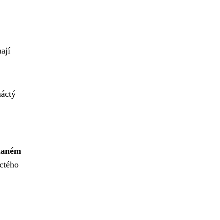
ají
náctý
 daném
áctého