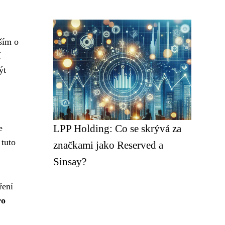
ším o
í
ýt
LPP Holding: Co se skrývá za
e
 tuto
značkami jako Reserved a
Sinsay?
ření
ro