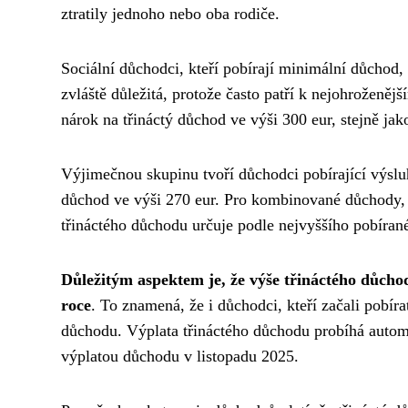
ztratily jednoho nebo oba rodiče.
Sociální důchodci, kteří pobírají minimální důchod, 
zvláště důležitá, protože často patří k nejohroženě
nárok na třináctý důchod ve výši 300 eur, stejně jak
Výjimečnou skupinu tvoří důchodci pobírající výslu
důchod ve výši 270 eur. Pro kombinované důchody, 
třináctého důchodu určuje podle nejvyššího pobíra
Důležitým aspektem je, že výše třináctého důcho
roce
. To znamená, že i důchodci, kteří začali pobír
důchodu. Výplata třináctého důchodu probíhá automat
výplatou důchodu v listopadu 2025.