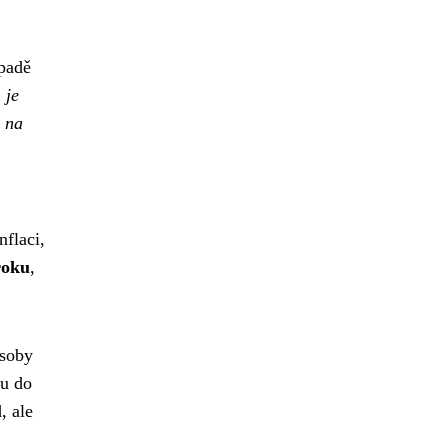
ípadě
 je
u na
nflaci,
roku
,
osoby
nu do
, ale