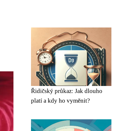
Řidičský průkaz: Jak dlouho
platí a kdy ho vyměnit?