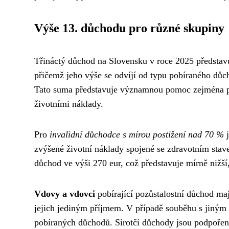
Výše 13. důchodu pro různé skupiny
Třináctý důchod na Slovensku v roce 2025 předsta
přičemž jeho výše se odvíjí od typu pobíraného dů
Tato suma představuje významnou pomoc zejména pro
životními náklady.
Pro
invalidní důchodce s mírou postižení nad 70 %
j
zvýšené životní náklady spojené se zdravotním stave
důchod ve výši 270 eur, což představuje mírně nižš
Vdovy a vdovci
pobírající pozůstalostní důchod maj
jejich jediným příjmem. V případě souběhu s jiným
pobíraných důchodů. Sirotčí důchody jsou podpoře