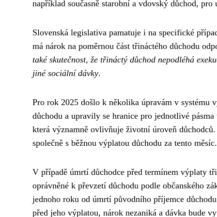
například současně starobní a vdovský důchod, pro ur
Slovenská legislativa pamatuje i na specifické pří
má nárok na poměrnou část třináctého důchodu odp
také skutečnost, že třináctý důchod nepodléhá exek
jiné sociální dávky
.
Pro rok 2025 došlo k několika úpravám v systému vy
důchodu a upravily se hranice pro jednotlivé pásma v
která významně ovlivňuje životní úroveň důchodců
společně s běžnou výplatou důchodu za tento měsíc.
V případě úmrtí důchodce před termínem výplaty tř
oprávněné k převzetí důchodu podle občanského zák
jednoho roku od úmrtí původního příjemce důchodu.
před jeho výplatou, nárok nezaniká a dávka bude 