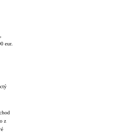
,
00 eur.
ctý
ůchod
o z
ré