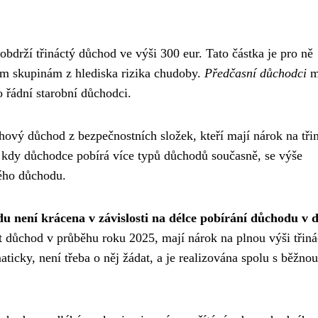
obdrží třináctý důchod ve výši 300 eur. Tato částka je pro ně
jším skupinám z hlediska rizika chudoby.
Předčasní důchodci
m
o řádní starobní důchodci.
hový důchod z bezpečnostních složek, kteří mají nárok na tři
kdy důchodce pobírá více typů důchodů současně, se výše
ného důchodu.
du není krácena v závislosti na délce pobírání důchodu v
at důchod v průběhu roku 2025, mají nárok na plnou výši třin
icky, není třeba o něj žádat, a je realizována spolu s běžnou