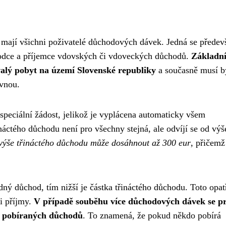
 mají všichni poživatelé důchodových dávek. Jedná se předev
chodce a příjemce vdovských či vdoveckých důchodů.
Základn
valý pobyt na území Slovenské republiky
a současně musí b
ovnou.
speciální žádost, jelikož je vyplácena automaticky všem
áctého důchodu není pro všechny stejná, ale odvíjí se od výš
výše třináctého důchodu může dosáhnout až 300 eur
, přičemž
dný důchod, tím nižší je částka třináctého důchodu. Toto opat
i příjmy.
V případě souběhu více důchodových dávek se p
h pobíraných důchodů
. To znamená, že pokud někdo pobírá