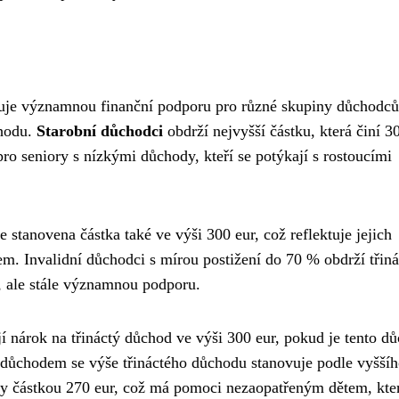
vuje významnou finanční podporu pro různé skupiny důchodců
chodu.
Starobní důchodci
obdrží nejvyšší částku, která činí 3
 seniory s nízkými důchody, kteří se potýkají s rostoucími
e stanovena částka také ve výši 300 eur, což reflektuje jejich
m. Invalidní důchodci s mírou postižení do 70 % obdrží třiná
í, ale stále významnou podporu.
í nárok na třináctý důchod ve výši 300 eur, pokud je tento d
 důchodem se výše třináctého důchodu stanovuje podle vyššíh
ny částkou 270 eur, což má pomoci nezaopatřeným dětem, kte