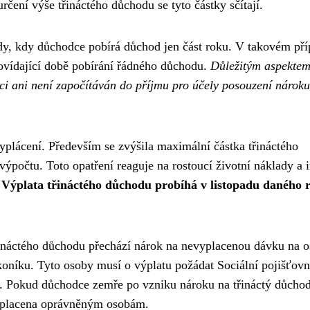
čení výše třináctého důchodu se tyto částky sčítají.
pady, kdy důchodce pobírá důchod jen část roku. V takovém př
ovídající době pobírání řádného důchodu.
Důležitým aspektem
uci ani není započítáván do příjmu pro účely posouzení nárok
plácení. Především se zvýšila maximální částka třináctého
ýpočtu. Toto opatření reaguje na rostoucí životní náklady a i
.
Výplata třináctého důchodu probíhá v listopadu daného 
ináctého důchodu přechází nárok na nevyplacenou dávku na 
oníku. Tyto osoby musí o výplatu požádat Sociální pojišťov
 Pokud důchodce zemře po vzniku nároku na třináctý důchod
vyplacena oprávněným osobám.