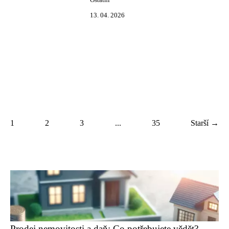
Ostatní
13. 04. 2026
1
2
3
...
35
Starší →
Prodej nemovitosti a daň: Co potřebujete vědět?