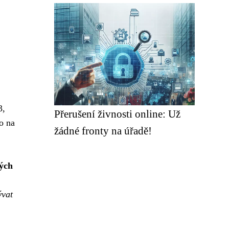
3,
Přerušení živnosti online: Už
o na
žádné fronty na úřadě!
vých
ývat