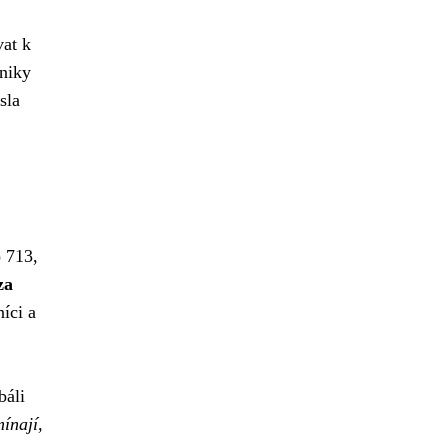
vat k
hniky
sla
o 713,
za
íci a
báli
ínají,