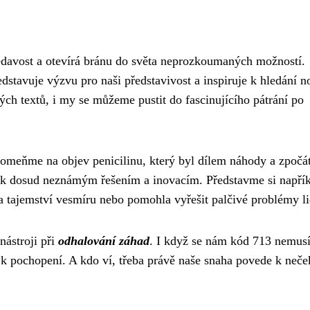
ědavost a otevírá bránu do světa neprozkoumaných možností.
tavuje výzvu pro naši představivost a inspiruje k hledání 
kých textů, i my se můžeme pustit do fascinujícího pátrání po
pomeňme na objev penicilinu, který byl dílem náhody a zpočá
č k dosud neznámým řešením a inovacím. Představme si napřík
la tajemství vesmíru nebo pomohla vyřešit palčivé problémy li
nástroji při
odhalování záhad
. I když se nám kód 713 nemus
že k pochopení. A kdo ví, třeba právě naše snaha povede k ne