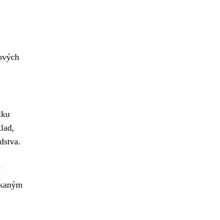
nových
tku
lad,
dstva.
í
čekaným