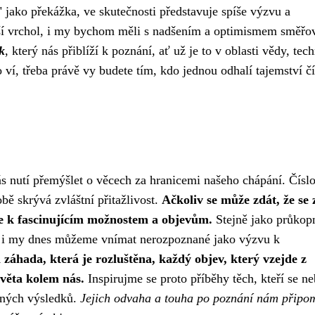
 jako překážka, ve skutečnosti představuje spíše výzvu a
vyšší vrchol, i my bychom měli s nadšením a optimismem směřo
k
, který nás přiblíží k poznání, ať už je to v oblasti vědy, tec
ví, třeba právě vy budete tím, kdo jednou odhalí tajemství čí
nás nutí přemýšlet o věcech za hranicemi našeho chápání. Čísl
ě skrývá zvláštní přitažlivost.
Ačkoliv se může zdát, že se 
eře k fascinujícím možnostem a objevům.
Stejně jako průkopn
a, i my dnes můžeme vnímat nerozpoznané jako výzvu k
záhada, která je rozluštěna, každý objev, který vzejde z
věta kolem nás.
Inspirujme se proto příběhy těch, kteří se ne
lných výsledků.
Jejich odvaha a touha po poznání nám připom