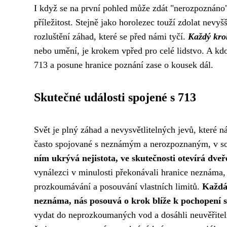
I když se na první pohled může zdát "nerozpoznáno"
příležitost. Stejně jako horolezec touží zdolat ne
rozluštění záhad, které se před námi tyčí.
Každý kro
nebo umění, je krokem vpřed pro celé lidstvo. A kdo 
713 a posune hranice poznání zase o kousek dál.
Skutečné události spojené s 713
Svět je plný záhad a nevysvětlitelných jevů, které 
často spojované s neznámým a nerozpoznaným, v sob
ním ukrývá nejistota, ve skutečnosti otevírá dv
vynálezci v minulosti překonávali hranice neznám
prozkoumávání a posouvání vlastních limitů.
Každá 
neznáma, nás posouvá o krok blíže k pochopení s
vydat do neprozkoumaných vod a dosáhli neuvěřite