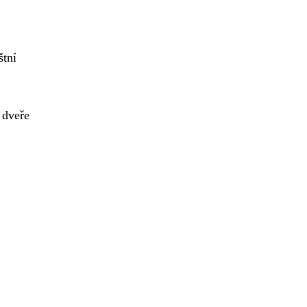
štní
 dveře