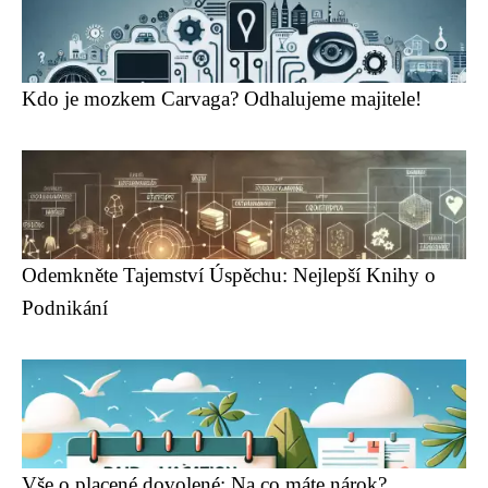
Kdo je mozkem Carvaga? Odhalujeme majitele!
Odemkněte Tajemství Úspěchu: Nejlepší Knihy o
Podnikání
Vše o placené dovolené: Na co máte nárok?