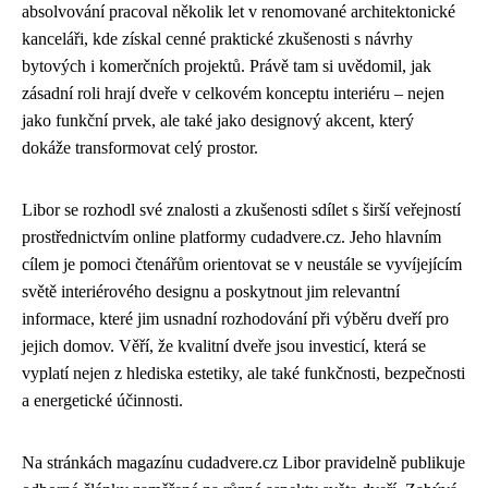
absolvování pracoval několik let v renomované architektonické
kanceláři, kde získal cenné praktické zkušenosti s návrhy
bytových i komerčních projektů. Právě tam si uvědomil, jak
zásadní roli hrají dveře v celkovém konceptu interiéru – nejen
jako funkční prvek, ale také jako designový akcent, který
dokáže transformovat celý prostor.
Libor se rozhodl své znalosti a zkušenosti sdílet s širší veřejností
prostřednictvím online platformy cudadvere.cz. Jeho hlavním
cílem je pomoci čtenářům orientovat se v neustále se vyvíjejícím
světě interiérového designu a poskytnout jim relevantní
informace, které jim usnadní rozhodování při výběru dveří pro
jejich domov. Věří, že kvalitní dveře jsou investicí, která se
vyplatí nejen z hlediska estetiky, ale také funkčnosti, bezpečnosti
a energetické účinnosti.
Na stránkách magazínu cudadvere.cz Libor pravidelně publikuje