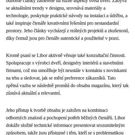
odborné články zaměřené na různé aspekty světa dveří. Zabývá
se aktuálními trendy v designu, srovnává materiály a
technologie, poskytuje praktické návody na instalaci a údržbu, a
také inspiruje čtenáře kreativními řešeními pro nestandardní
prostory. Jeho články vycházejí z reálných projektů a zkušeností,
díky čemuž jsou pro čtenáře autentické a použitelné v praxi.
Kromě psaní se Libor aktivně věnuje také konzultační činnosti.
Spolupracuje s výrobci dveří, designéry interiérů a stavebními
firmami, což mu umožňuje být neustále v kontaktu s novinkami
na trhu a sledovat, jak se mění preference zákazníků. Tato
zpětná vazba se následně promítá do obsahu magazínu, který tak
zůstává aktuální a relevantní.
Jeho přístup k tvorbě obsahu je založen na kombinaci
odborných znalostí a pochopení potřeb běžných čtenářů. Libor
dokáže složité technické informace presentovat srozumitelným
způsobem, takže jsou přístupné i těm, kteří se s problematikou