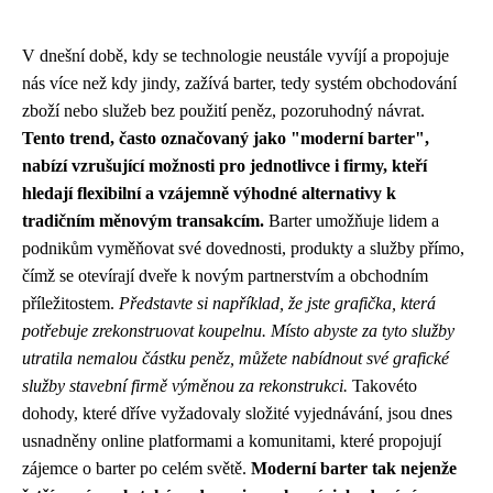
V dnešní době, kdy se technologie neustále vyvíjí a propojuje
nás více než kdy jindy, zažívá barter, tedy systém obchodování
zboží nebo služeb bez použití peněz, pozoruhodný návrat.
Tento trend, často označovaný jako "moderní barter",
nabízí vzrušující možnosti pro jednotlivce i firmy, kteří
hledají flexibilní a vzájemně výhodné alternativy k
tradičním měnovým transakcím.
Barter umožňuje lidem a
podnikům vyměňovat své dovednosti, produkty a služby přímo,
čímž se otevírají dveře k novým partnerstvím a obchodním
příležitostem.
Představte si například, že jste grafička, která
potřebuje zrekonstruovat koupelnu. Místo abyste za tyto služby
utratila nemalou částku peněz, můžete nabídnout své grafické
služby stavební firmě výměnou za rekonstrukci.
Takovéto
dohody, které dříve vyžadovaly složité vyjednávání, jsou dnes
usnadněny online platformami a komunitami, které propojují
zájemce o barter po celém světě.
Moderní barter tak nejenže