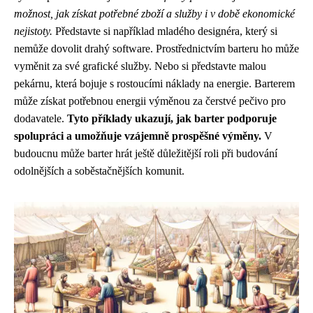
možnost, jak získat potřebné zboží a služby i v době ekonomické
nejistoty.
Představte si například mladého designéra, který si
nemůže dovolit drahý software. Prostřednictvím barteru ho může
vyměnit za své grafické služby. Nebo si představte malou
pekárnu, která bojuje s rostoucími náklady na energie. Barterem
může získat potřebnou energii výměnou za čerstvé pečivo pro
dodavatele.
Tyto příklady ukazují, jak barter podporuje
spolupráci a umožňuje vzájemně prospěšné výměny.
V
budoucnu může barter hrát ještě důležitější roli při budování
odolnějších a soběstačnějších komunit.