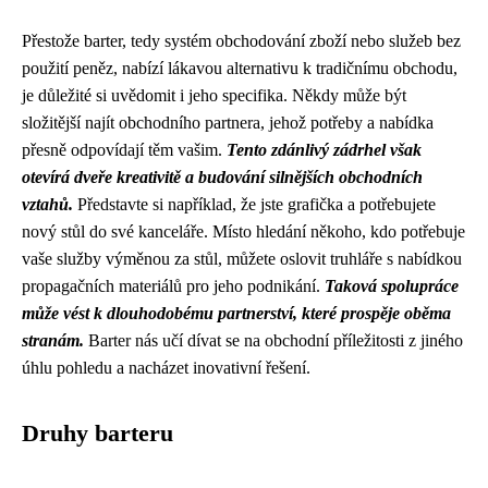
Přestože barter, tedy systém obchodování zboží nebo služeb bez
použití peněz, nabízí lákavou alternativu k tradičnímu obchodu,
je důležité si uvědomit i jeho specifika. Někdy může být
složitější najít obchodního partnera, jehož potřeby a nabídka
přesně odpovídají těm vašim.
Tento zdánlivý zádrhel však
otevírá dveře kreativitě a budování silnějších obchodních
vztahů.
Představte si například, že jste grafička a potřebujete
nový stůl do své kanceláře. Místo hledání někoho, kdo potřebuje
vaše služby výměnou za stůl, můžete oslovit truhláře s nabídkou
propagačních materiálů pro jeho podnikání.
Taková spolupráce
může vést k dlouhodobému partnerství, které prospěje oběma
stranám.
Barter nás učí dívat se na obchodní příležitosti z jiného
úhlu pohledu a nacházet inovativní řešení.
Druhy barteru