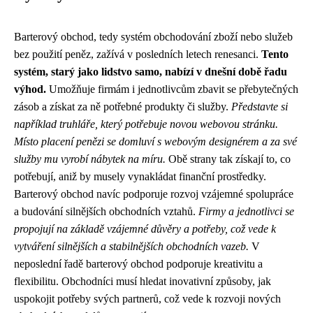
Barterový obchod, tedy systém obchodování zboží nebo služeb
bez použití peněz, zažívá v posledních letech renesanci.
Tento
systém, starý jako lidstvo samo, nabízí v dnešní době řadu
výhod.
Umožňuje firmám i jednotlivcům zbavit se přebytečných
zásob a získat za ně potřebné produkty či služby.
Představte si
například truhláře, který potřebuje novou webovou stránku.
Místo placení penězi se domluví s webovým designérem a za své
služby mu vyrobí nábytek na míru.
Obě strany tak získají to, co
potřebují, aniž by musely vynakládat finanční prostředky.
Barterový obchod navíc podporuje rozvoj vzájemné spolupráce
a budování silnějších obchodních vztahů.
Firmy a jednotlivci se
propojují na základě vzájemné důvěry a potřeby, což vede k
vytváření silnějších a stabilnějších obchodních vazeb.
V
neposlední řadě barterový obchod podporuje kreativitu a
flexibilitu. Obchodníci musí hledat inovativní způsoby, jak
uspokojit potřeby svých partnerů, což vede k rozvoji nových