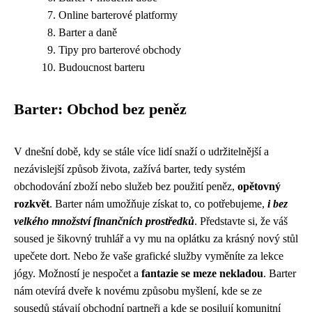
Online barterové platformy
Barter a daně
Tipy pro barterové obchody
Budoucnost barteru
Barter: Obchod bez peněz
V dnešní době, kdy se stále více lidí snaží o udržitelnější a
nezávislejší způsob života, zažívá barter, tedy systém
obchodování zboží nebo služeb bez použití peněz,
opětovný
rozkvět
. Barter nám umožňuje získat to, co potřebujeme,
i bez
velkého množství finančních prostředků
. Představte si, že váš
soused je šikovný truhlář a vy mu na oplátku za krásný nový stůl
upečete dort. Nebo že vaše grafické služby vyměníte za lekce
jógy. Možností je nespočet a
fantazie se meze nekladou
. Barter
nám otevírá dveře k novému způsobu myšlení, kde se ze
sousedů stávají obchodní partneři a kde se posilují komunitní