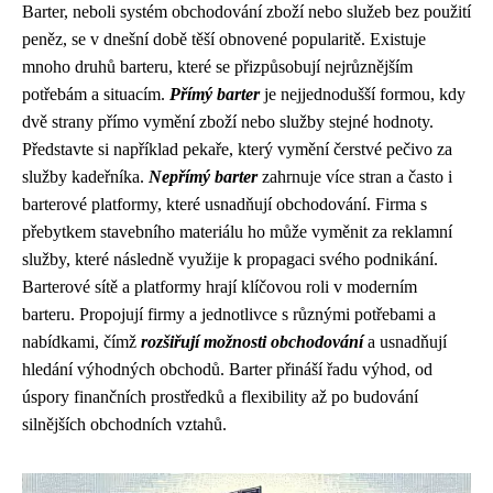
Barter, neboli systém obchodování zboží nebo služeb bez použití
peněz, se v dnešní době těší obnovené popularitě. Existuje
mnoho druhů barteru, které se přizpůsobují nejrůznějším
potřebám a situacím.
Přímý barter
je nejjednodušší formou, kdy
dvě strany přímo vymění zboží nebo služby stejné hodnoty.
Představte si například pekaře, který vymění čerstvé pečivo za
služby kadeřníka.
Nepřímý barter
zahrnuje více stran a často i
barterové platformy, které usnadňují obchodování. Firma s
přebytkem stavebního materiálu ho může vyměnit za reklamní
služby, které následně využije k propagaci svého podnikání.
Barterové sítě a platformy hrají klíčovou roli v moderním
barteru. Propojují firmy a jednotlivce s různými potřebami a
nabídkami, čímž
rozšiřují možnosti obchodování
a usnadňují
hledání výhodných obchodů. Barter přináší řadu výhod, od
úspory finančních prostředků a flexibility až po budování
silnějších obchodních vztahů.