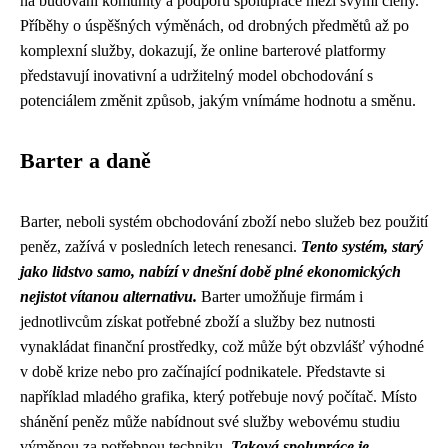
na budování komunity a podporu spolupráce mezi svými členy.
Příběhy o úspěšných výměnách, od drobných předmětů až po
komplexní služby, dokazují, že online barterové platformy
představují inovativní a udržitelný model obchodování s
potenciálem změnit způsob, jakým vnímáme hodnotu a směnu.
Barter a daně
Barter, neboli systém obchodování zboží nebo služeb bez použití
peněz, zažívá v posledních letech renesanci.
Tento systém, starý
jako lidstvo samo, nabízí v dnešní době plné ekonomických
nejistot vítanou alternativu.
Barter umožňuje firmám i
jednotlivcům získat potřebné zboží a služby bez nutnosti
vynakládat finanční prostředky, což může být obzvlášť výhodné
v době krize nebo pro začínající podnikatele. Představte si
například mladého grafika, který potřebuje nový počítač. Místo
shánění peněz může nabídnout své služby webovému studiu
výměnou za potřebnou techniku.
Taková spolupráce je