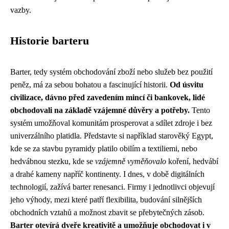
vazby.
Historie barteru
Barter, tedy systém obchodování zboží nebo služeb bez použití
peněz, má za sebou bohatou a fascinující historii.
Od úsvitu
civilizace, dávno před zavedením mincí či bankovek, lidé
obchodovali na základě vzájemné důvěry a potřeby.
Tento
systém umožňoval komunitám prosperovat a sdílet zdroje i bez
univerzálního platidla. Představte si například starověký Egypt,
kde se za stavbu pyramidy platilo obilím a textiliemi, nebo
hedvábnou stezku, kde se
vzájemně vyměňovalo
koření, hedvábí
a drahé kameny napříč kontinenty. I dnes, v době digitálních
technologií, zažívá barter renesanci. Firmy i jednotlivci objevují
jeho výhody, mezi které patří flexibilita, budování silnějších
obchodních vztahů a možnost zbavit se přebytečných zásob.
Barter otevírá dveře kreativitě a umožňuje obchodovat i v