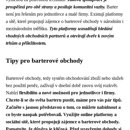
prospěšná pro obě strany a posiluje komunitní vazby.
Barter
není jen řešením pro jednotlivce a malé firmy. Existují platformy
a sítě, které propojují zájemce o barterové obchody v národním i
mezinárodním měřítku.
Tyto platformy usnadňují hledání
vhodných obchodních partnerů a otevírají dveře k novým
trhům a příležitostem.
Tipy pro barterové obchody
Barterové obchody, tedy systém obchodování zboží nebo služeb
bez použití peněz, zažívají v dnešní době znovu svůj rozkvět.
Nabízí
flexibilitu
a
nové možnosti
pro jednotlivce i firmy.
Chcete-li se do světa barteru pustit, máme pro vás pár tipů.
Začněte s jasnou představou o tom, co můžete nabídnout a
co byste naopak potřebovali. Využijte online platformy a
sociální sítě, které propojují zájemce o barterové obchody.
Pamatujte, že důvěra je klíčová. Před uzavřením dohody si