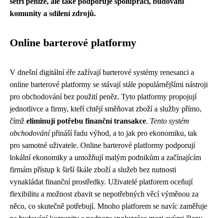
šetří peníze, ale také podporuje spolupráci, budování
komunity a sdílení zdrojů.
Online barterové platformy
V dnešní digitální éře zažívají barterové systémy renesanci a
online barterové platformy se stávají stále populárnějšími nástroji
pro obchodování bez použití peněz. Tyto platformy propojují
jednotlivce a firmy, kteří chtějí směňovat zboží a služby přímo,
čímž
eliminují potřebu finanční transakce
.
Tento systém
obchodování
přináší řadu výhod, a to jak pro ekonomiku, tak
pro samotné uživatele. Online barterové platformy podporují
lokální ekonomiky a umožňují malým podnikům a začínajícím
firmám přístup k širší škále zboží a služeb bez nutnosti
vynakládat finanční prostředky. Uživatelé platforem oceňují
flexibilitu a možnost zbavit se nepotřebných věcí výměnou za
něco, co skutečně potřebují. Mnoho platforem se navíc zaměřuje