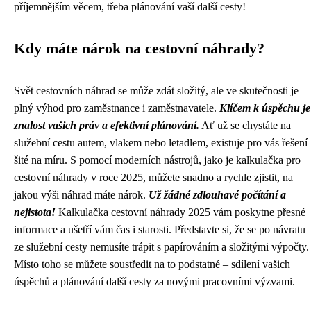
příjemnějším věcem, třeba plánování vaší další cesty!
Kdy máte nárok na cestovní náhrady?
Svět cestovních náhrad se může zdát složitý, ale ve skutečnosti je
plný výhod pro zaměstnance i zaměstnavatele.
Klíčem k úspěchu je
znalost vašich práv a efektivní plánování.
Ať už se chystáte na
služební cestu autem, vlakem nebo letadlem, existuje pro vás řešení
šité na míru. S pomocí moderních nástrojů, jako je kalkulačka pro
cestovní náhrady v roce 2025, můžete snadno a rychle zjistit, na
jakou výši náhrad máte nárok.
Už žádné zdlouhavé počítání a
nejistota!
Kalkulačka cestovní náhrady 2025 vám poskytne přesné
informace a ušetří vám čas i starosti. Představte si, že se po návratu
ze služební cesty nemusíte trápit s papírováním a složitými výpočty.
Místo toho se můžete soustředit na to podstatné – sdílení vašich
úspěchů a plánování další cesty za novými pracovními výzvami.