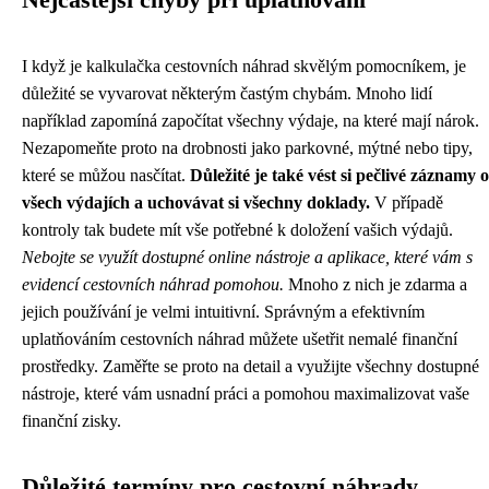
I když je kalkulačka cestovních náhrad skvělým pomocníkem, je
důležité se vyvarovat některým častým chybám. Mnoho lidí
například zapomíná započítat všechny výdaje, na které mají nárok.
Nezapomeňte proto na drobnosti jako parkovné, mýtné nebo tipy,
které se můžou nasčítat.
Důležité je také vést si pečlivé záznamy o
všech výdajích a uchovávat si všechny doklady.
V případě
kontroly tak budete mít vše potřebné k doložení vašich výdajů.
Nebojte se využít dostupné online nástroje a aplikace, které vám s
evidencí cestovních náhrad pomohou.
Mnoho z nich je zdarma a
jejich používání je velmi intuitivní. Správným a efektivním
uplatňováním cestovních náhrad můžete ušetřit nemalé finanční
prostředky. Zaměřte se proto na detail a využijte všechny dostupné
nástroje, které vám usnadní práci a pomohou maximalizovat vaše
finanční zisky.
Důležité termíny pro cestovní náhrady