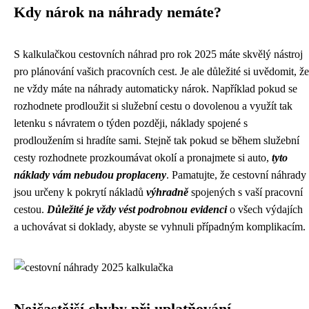
Kdy nárok na náhrady nemáte?
S kalkulačkou cestovních náhrad pro rok 2025 máte skvělý nástroj
pro plánování vašich pracovních cest. Je ale důležité si uvědomit, že
ne vždy máte na náhrady automaticky nárok. Například pokud se
rozhodnete prodloužit si služební cestu o dovolenou a využít tak
letenku s návratem o týden později, náklady spojené s
prodloužením si hradíte sami. Stejně tak pokud se během služební
cesty rozhodnete prozkoumávat okolí a pronajmete si auto,
tyto
náklady vám nebudou proplaceny
. Pamatujte, že cestovní náhrady
jsou určeny k pokrytí nákladů
výhradně
spojených s vaší pracovní
cestou.
Důležité je vždy vést podrobnou evidenci
o všech výdajích
a uchovávat si doklady, abyste se vyhnuli případným komplikacím.
Nejčastější chyby při uplatňování