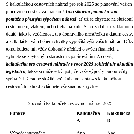
S kalkulačkou cestovních náhrad pro rok 2025 se plánování vašich
pracovních cest stává hračkou!
Tato šikovná pomůcka vám
pomůže s přesným výpočtem náhrad
, ať už se chystáte na služební
cestu autem, vlakem, nebo třeba na kole. Stačí zadat pár základních
údajů, jako je vzdálenost, typ dopravního prostředku a datum cesty,
a kalkulačka vám během chvilky vypočítá výši vašich náhrad. Díky
tomu budete mít vždy dokonalý přehled o svých financích a
vyhnete se zbytečným starostem s papírováním. A co víc,
kalkulačka pro cestovní náhrady v roce 2025 zohledňuje aktuální
legislativu
, takže si můžete být jisti, že vaše výpočty budou vždy
správné. Už žádné složité počítání a nejistota – s kalkulačkou
cestovních náhrad zvládnete vše snadno a rychle.
Srovnání kalkulaček cestovních náhrad 2025
Funkce
Kalkulačka
Kalkulačka
A
B
Výpočet stravného
Ano
Ano