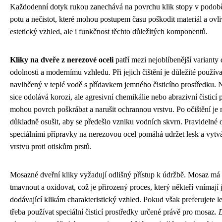
Každodenní dotyk rukou zanechává na povrchu klik stopy v podob
potu a nečistot, které mohou postupem času poškodit materiál a ovli
estetický vzhled, ale i funkčnost těchto důležitých komponentů.
Kliky na dveře z nerezové oceli
patří mezi nejoblíbenější varianty 
odolnosti a modernímu vzhledu. Při jejich čištění je důležité použí
navlhčený v teplé vodě s přídavkem jemného čisticího prostředku. 
sice odolává korozi, ale agresivní chemikálie nebo abrazivní čisticí 
mohou povrch poškrábat a narušit ochrannou vrstvu. Po očištění je 
důkladně osušit, aby se předešlo vzniku vodních skvrn. Pravidelné 
speciálními přípravky na nerezovou ocel pomáhá udržet lesk a vytv
vrstvu proti otiskům prstů.
Mosazné dveřní kliky vyžadují odlišný přístup k údržbě. Mosaz má
tmavnout a oxidovat, což je přirozený proces, který někteří vnímají 
dodávající klikám charakteristický vzhled. Pokud však preferujete le
třeba používat speciální čisticí prostředky určené právě pro mosaz.