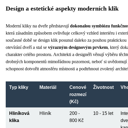
Design a estetické aspekty moderních klik
Moderní kliky na dveře představují
dokonalou symbiózu funkčnost
která zásadním způsobem ovlivňuje celkový vzhled interiéru i exter
současné době se design klik posunul daleko za pouhou praktickou 
otevírání dveří a stal se
výrazným designovým prvkem
, který dok
charakter celého prostoru. Architekti a designéři věnují výběru těch
drobných komponentů mimořádnou pozornost, neboť si uvědomují j
schopnost dotvořit atmosféru místnosti a podtrhnout zvolený archite
Typ kliky
Materiál
Cenové
Životnost
Vh
rozmezí
(Kč)
Hliníková
Hliník
200 -
10 - 15 let
Int
klika
800 Kč
dve
kan