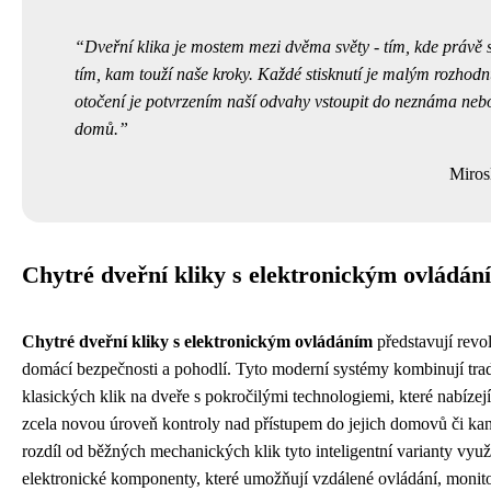
Dveřní klika je mostem mezi dvěma světy - tím, kde právě s
tím, kam touží naše kroky. Každé stisknutí je malým rozhod
otočení je potvrzením naší odvahy vstoupit do neznáma nebo
domů.
Miros
Chytré dveřní kliky s elektronickým ovládán
Chytré dveřní kliky s elektronickým ovládáním
představují revol
domácí bezpečnosti a pohodlí. Tyto moderní systémy kombinují trad
klasických klik na dveře s pokročilými technologiemi, které nabízej
zcela novou úroveň kontroly nad přístupem do jejich domovů či kan
rozdíl od běžných mechanických klik tyto inteligentní varianty využ
elektronické komponenty, které umožňují vzdálené ovládání, monit