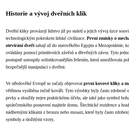
Historie a vývoj dveřních klik
Dveřní kliky provázejí lidstvo již po staletí a jejich vývoj úzce souvi
technologickým pokrokem lidské civilizace.
První zmínky o mech
otevírání dveří
sahají až do starověkého Egypta a Mezopotámie, k
ovládány pomocí primitivních závěsů a dřevěných závor. Tyto jed
postupně ustoupily sofistikovanějším řešením, která umožňovala po
bezpečnější manipulaci s dveřmi.
Ve středověké Evropě se začaly objevovat
první kovové kliky a m
většinou vyráběna ručně kováři. Tyto výrobky byly často zdobené 
prvky a sloužily nejen praktickému účelu, ale také jako symbol boha
společenského postavení majitele domu. Šlechtické rezidence a hrad
nádhernými klikami z bronzu nebo mosazi, které byly často zdoben
symboly a složitými vzory.