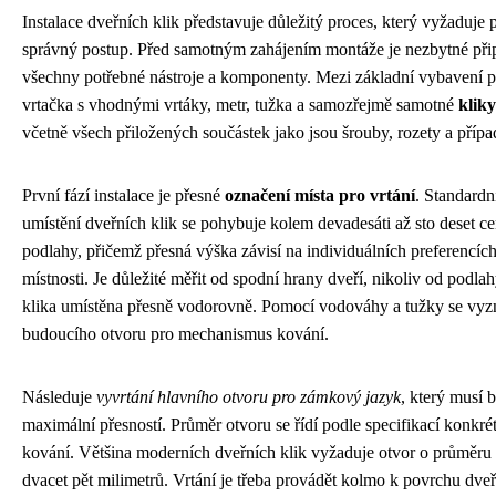
Instalace dveřních klik představuje důležitý proces, který vyžaduje p
správný postup. Před samotným zahájením montáže je nezbytné připr
všechny potřebné nástroje a komponenty. Mezi základní vybavení p
vrtačka s vhodnými vrtáky, metr, tužka a samozřejmě samotné
klik
včetně všech přiložených součástek jako jsou šrouby, rozety a případ
První fází instalace je přesné
označení místa pro vrtání
. Standardn
umístění dveřních klik se pohybuje kolem devadesáti až sto deset c
podlahy, přičemž přesná výška závisí na individuálních preferencích
místnosti. Je důležité měřit od spodní hrany dveří, nikoliv od podlah
klika umístěna přesně vodorovně. Pomocí vodováhy a tužky se vyzn
budoucího otvoru pro mechanismus kování.
Následuje
vyvrtání hlavního otvoru pro zámkový jazyk
, který musí 
maximální přesností. Průměr otvoru se řídí podle specifikací konkré
kování. Většina moderních dveřních klik vyžaduje otvor o průměru
dvacet pět milimetrů. Vrtání je třeba provádět kolmo k povrchu dveř