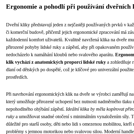
Ergonomie a pohodlí při používání dveřních 
Dveřní kliky představují jeden z nejčastěji používaných prvků v k
či komerční budově, přičemž jejich ergonomické zpracování má zás
každodenní komfort uživatelů. Kvalitně navržená klika na dveře mu
přirozené pohyby lidské ruky a zápěstí, aby při opakovaném použív
nedocházelo k namáhání kloubů nebo svalového aparátu.
Ergonomi
klik vychází z anatomických proporcí lidské ruky
a zohledňuje r
dlaní od dětských po dospělé, což je klíčové pro univerzální použit
prostředích.
Při navrhování ergonomických klik na dveře se výrobci zaměřují na 
který umožňuje přirozené uchopení bez nutnosti nadměrného tlaku
nepohodlného ohýbání zápěstí.
Ideální klika by měla kopírovat při
ruky
a umožňovat snadné otočení s minimálním vynaložením síly. To
důležité pro starší osoby, děti nebo lidi s omezenou mobilitou, kteř
problémy s jemnou motorikou nebo svalovou silou. Moderní handle