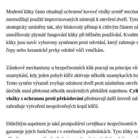
Moderní kliky často obsahují
ochranné kovové vložky uvnitř mech
znemožňují použití improvizovaných nástrojů k otevření dveří. Tyto
strategicky umístěny tak, aby blokovaly přístup k citlivým částem 
umožňovaly plynulé fungování kliky při běžném používání. Kvalitn
kliky jsou navíc vybaveny systémem proti odvrtání, který zahrnuje s
čepy nebo keramické prvky odolné vůči vrtačkám.
Zámkové mechanismy u bezpečnostních klik pracují na principu v
uzamykání, kdy jeden pohyb klíče aktivuje několik uzamykacích b
Tento systém výrazně zvyšuje odolnost dveří proti násilnému otevře
útočník musí překonat několik nezávislých překážek najednou.
Cyl
vložky s ochranou proti překódování
představují další úroveň za
zabraňuje vytvoření neoprávněných kopií klíčů.
Důležitým aspektem je také
protipožární certifikace bezpečnostních 
garantuje jejich funkčnost i v extrémních podmínkách. Tyto kliky m