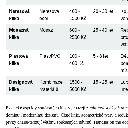
Nerezová
Nerezová
400 -
20 - 30 let
Kou
klika
ocel
1500 Kč
ven
Mosazná
Mosaz
600 -
25 - 40 let
Rep
klika
2500 Kč
pro
vst
Plastová
Plast/PVC
100 -
5 - 8 let
Dět
klika
400 Kč
po
mís
Designová
Kombinace
1500 -
15 - 25 let
Lux
klika
materiálů
5000 Kč
inte
Estetické aspekty současných klik vycházejí z
minimalistických tre
dominují modernímu designu. Čisté linie, geometrické tvary a reduk
prvky charakterizují většinu současných návrhů. Handles on the d