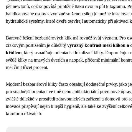
pět newtonů, což odpovídá přibližně tlaku dvou a půl kilogramu. Pr
handicapované osoby s výrazně sníženou silou je možné instalovat 
hydraulické systémy, které dveře otevírají automaticky při aktivaci k
Barevné řešení bezbariérových klik má rovněž svůj význam. Pro os
zrakovým postižením je důležitý
výrazný kontrast mezi klikou a
křídlem
, který usnadňuje orientaci a lokalizaci kliky. Doporučuje s
světlé kliky na tmavých dverích a naopak, přičemž minimální kontr
měl činit třicet procent.
Moderní bezbariérové kliky často obsahují dodatečné prvky, jako j
pro snadnější orientaci ve tmě nebo antibakteriální povrchové úpravy
zvláště důležité v prostředí zdravotnických zařízení a domovů pro s
inovace přispívají nejen k lepší hygieně, ale také ke zvýšení celkov
komfortu uživatelů.