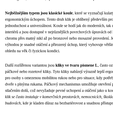
Nejběžnějším typem jsou klasické koule
, které se vyznačují kula
ergonomickým úchopem. Tento druh klik je oblíbený především pr
jednoduchost a univerzálnost. Koule se hodí jak do moderních, tak 
interiérů a jsou dostupné v nejrůznějších povrchových úpravách od 
chromu přes matný nikl až po bronzové nebo mosazné provedení. Je
výhodou je snadné otáčení a přirozený úchop, který vyhovuje většin
ohledu na věk či fyzickou kondici.
Další rozšířenou variantou jsou
kliky ve tvaru písmene L
, často o
páčkové nebo rozetové kliky. Tyto kliky nabízejí výrazně lepší erg
pro osoby s omezenou mobilitou rukou nebo pro situace, kdy potřeb
dveře s plnýma rukama. Páčkový mechanismus umožňuje otevření
stlačením dolů, což nevyžaduje pevné uchopení a otáčení jako u ko
klik se často instaluje v komerčních prostorách, nemocnicích, školá
budovách
, kde je kladen důraz na bezbariérovost a snadnou přístupn