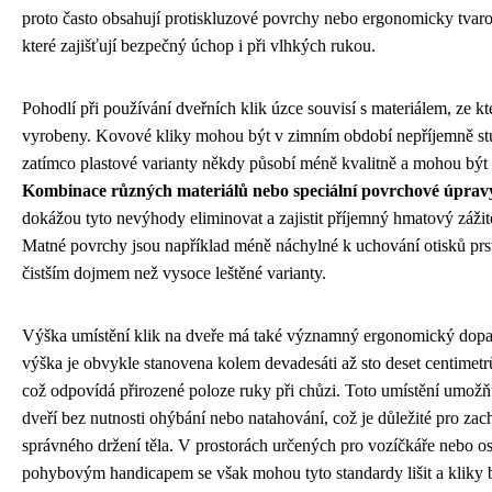
proto často obsahují protiskluzové povrchy nebo ergonomicky tvar
které zajišťují bezpečný úchop i při vlhkých rukou.
Pohodlí při používání dveřních klik úzce souvisí s materiálem, ze kt
vyrobeny. Kovové kliky mohou být v zimním období nepříjemně st
zatímco plastové varianty někdy působí méně kvalitně a mohou být 
Kombinace různých materiálů nebo speciální povrchové úprav
dokážou tyto nevýhody eliminovat a zajistit příjemný hmatový zážit
Matné povrchy jsou například méně náchylné k uchování otisků prs
čistším dojmem než vysoce leštěné varianty.
Výška umístění klik na dveře má také významný ergonomický dopa
výška je obvykle stanovena kolem devadesáti až sto deset centimetr
což odpovídá přirozené poloze ruky při chůzi. Toto umístění umožň
dveří bez nutnosti ohýbání nebo natahování, což je důležité pro zac
správného držení těla. V prostorách určených pro vozíčkáře nebo o
pohybovým handicapem se však mohou tyto standardy lišit a kliky 