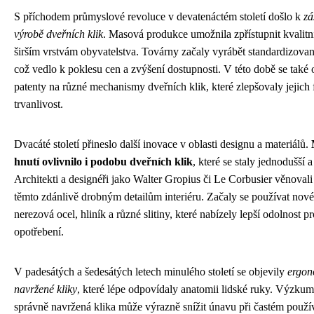
S příchodem průmyslové revoluce v devatenáctém století došlo k
zá
výrobě dveřních klik
. Masová produkce umožnila zpřístupnit kvalitn
širším vrstvám obyvatelstva. Továrny začaly vyrábět standardizov
což vedlo k poklesu cen a zvýšení dostupnosti. V této době se také 
patenty na různé mechanismy dveřních klik, které zlepšovaly jejich
trvanlivost.
Dvacáté století přineslo další inovace v oblasti designu a materiálů.
hnutí ovlivnilo i podobu dveřních klik
, které se staly jednodušší a
Architekti a designéři jako Walter Gropius či Le Corbusier věnovali
těmto zdánlivě drobným detailům interiéru. Začaly se používat nové
nerezová ocel, hliník a různé slitiny, které nabízely lepší odolnost pr
opotřebení.
V padesátých a šedesátých letech minulého století se objevily
ergon
navržené kliky
, které lépe odpovídaly anatomii lidské ruky. Výzkum
správně navržená klika může výrazně snížit únavu při častém použív