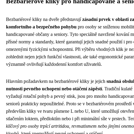
Bezbariérové kliky pro handicapované a seni
Bezbariérové kliky na dveře představují
zásadní prvek v oblasti za
komfortního a bezpečného pohybu
pro osoby se sníženou mobili
handicapované občany a seniory. Tyto speciálně navržené kování m
přísné normy a standardy, které garantují jejich snadné použití i pro
omezenými fyzickými schopnostmi. Při výběru vhodných klik je ne
zohlednit nejen jejich funkční vlastnosti, ale také ergonomické param
významně ovlivňují každodenní komfort uživatelů.
Hlavním požadavkem na bezbariérové kliky je jejich
snadná obslu
nutnosti pevného uchopení nebo otáčení zápěstí
. Tradiční kulaté
vyžadují rotační pohyb a pevný stisk, jsou pro mnoho handicapova
seniorů prakticky nepoužitelné. Proto se v bezbariérovém prostředí 
především kliky ve tvaru písmene L nebo U, které umožňují otevře
stlačením loktem, předloktím nebo i při minimální síle v prstech. Te
klíčový pro osoby trpící artritidou, revmatismem nebo jinými onem
kloubů
, které znemožňují pevné uchopení a otáčení.