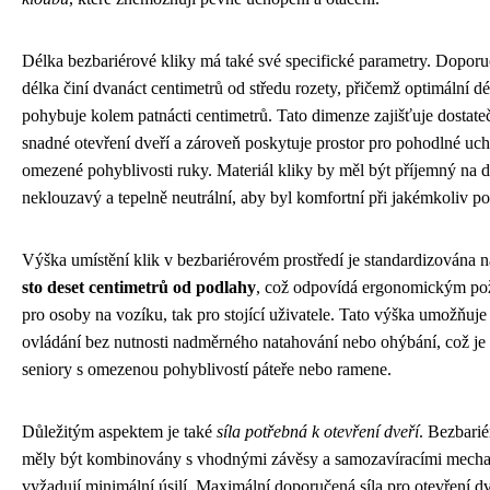
Délka bezbariérové kliky má také své specifické parametry. Dopor
délka činí dvanáct centimetrů od středu rozety, přičemž optimální dé
pohybuje kolem patnácti centimetrů. Tato dimenze zajišťuje dostat
snadné otevření dveří a zároveň poskytuje prostor pro pohodlné uch
omezené pohyblivosti ruky. Materiál kliky by měl být příjemný na d
neklouzavý a tepelně neutrální, aby byl komfortní při jakémkoliv poč
Výška umístění klik v bezbariérovém prostředí je standardizována 
sto deset centimetrů od podlahy
, což odpovídá ergonomickým p
pro osoby na vozíku, tak pro stojící uživatele. Tato výška umožňuj
ovládání bez nutnosti nadměrného natahování nebo ohýbání, což je 
seniory s omezenou pohyblivostí páteře nebo ramene.
Důležitým aspektem je také
síla potřebná k otevření dveří
. Bezbarié
měly být kombinovány s vhodnými závěsy a samozavíracími mecha
vyžadují minimální úsilí. Maximální doporučená síla pro otevření dv