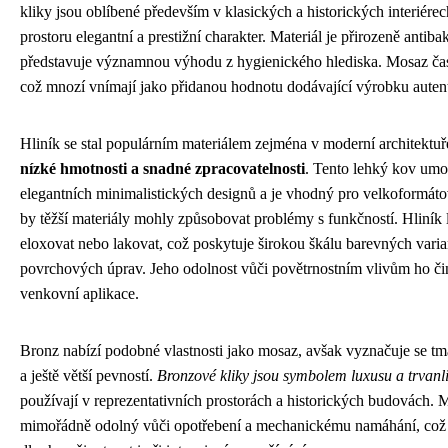
kliky jsou oblíbené především v klasických a historických interiére
prostoru elegantní a prestižní charakter. Materiál je přirozeně antibak
představuje významnou výhodu z hygienického hlediska. Mosaz čas
což mnozí vnímají jako přidanou hodnotu dodávající výrobku auten
Hliník se stal populárním materiálem zejména v moderní architektuř
nízké hmotnosti a snadné zpracovatelnosti
. Tento lehký kov umo
elegantních minimalistických designů a je vhodný pro velkoformáto
by těžší materiály mohly způsobovat problémy s funkčností. Hliník
eloxovat nebo lakovat, což poskytuje širokou škálu barevných varia
povrchových úprav. Jeho odolnost vůči povětrnostním vlivům ho č
venkovní aplikace.
Bronz nabízí podobné vlastnosti jako mosaz, avšak vyznačuje se t
a ještě větší pevností.
Bronzové kliky jsou symbolem luxusu a trvanli
používají v reprezentativních prostorách a historických budovách. M
mimořádně odolný vůči opotřebení a mechanickému namáhání, což 