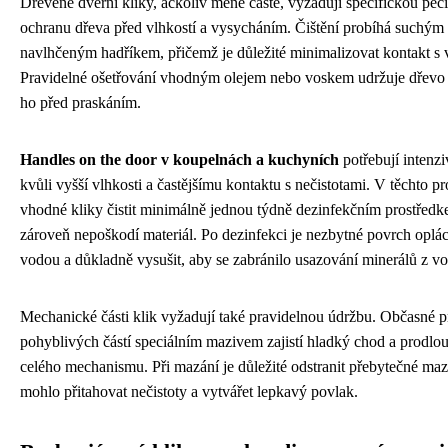
Dřevěné dveřní kliky, ačkoliv méně časté, vyžadují specifickou pé
ochranu dřeva před vlhkostí a vysycháním. Čištění probíhá suchým 
navlhčeným hadříkem, přičemž je důležité minimalizovat kontakt s
Pravidelné ošetřování vhodným olejem nebo voskem udržuje dřevo 
ho před praskáním.
Handles on the door v koupelnách a kuchyních
potřebují intenzi
kvůli vyšší vlhkosti a častějšímu kontaktu s nečistotami. V těchto pr
vhodné kliky čistit minimálně jednou týdně dezinfekčním prostředk
zároveň nepoškodí materiál. Po dezinfekci je nezbytné povrch oplá
vodou a důkladně vysušit, aby se zabránilo usazování minerálů z vo
Mechanické části klik vyžadují také pravidelnou údržbu. Občasné 
pohyblivých částí speciálním mazivem zajistí hladký chod a prodlou
celého mechanismu. Při mazání je důležité odstranit přebytečné maz
mohlo přitahovat nečistoty a vytvářet lepkavý povlak.