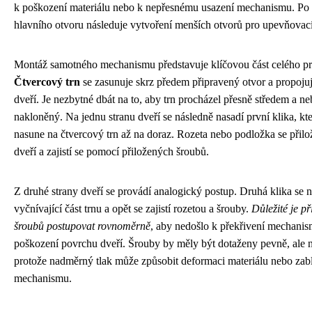
k poškození materiálu nebo k nepřesnému usazení mechanismu. Po 
hlavního otvoru následuje vytvoření menších otvorů pro upevňovací
Montáž samotného mechanismu představuje klíčovou část celého pr
Čtvercový trn
se zasunuje skrz předem připravený otvor a propojuj
dveří. Je nezbytné dbát na to, aby trn procházel přesně středem a ne
nakloněný. Na jednu stranu dveří se následně nasadí první klika, kte
nasune na čtvercový trn až na doraz. Rozeta nebo podložka se přilo
dveří a zajistí se pomocí přiložených šroubů.
Z druhé strany dveří se provádí analogický postup. Druhá klika se n
vyčnívající část trnu a opět se zajistí rozetou a šrouby.
Důležité je p
šroubů postupovat rovnoměrně
, aby nedošlo k překřivení mechani
poškození povrchu dveří. Šrouby by měly být dotaženy pevně, ale ne 
protože nadměrný tlak může způsobit deformaci materiálu nebo zab
mechanismu.