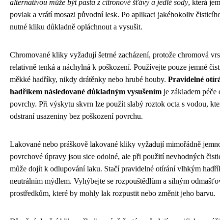
alternativou může být pasta z citronové šťávy a jedlé sody
, která je
povlak a vrátí mosazi původní lesk. Po aplikaci jakéhokoliv čisticíh
nutné kliku důkladně opláchnout a vysušit.
Chromované kliky vyžadují šetrné zacházení, protože chromová vr
relativně tenká a náchylná k poškození. Používejte pouze jemné čist
měkké hadříky, nikdy drátěnky nebo hrubé houby.
Pravidelné otí
hadříkem následované důkladným vysušením
je základem péče
povrchy. Při výskytu skvrn lze použít slabý roztok octa s vodou, kt
odstraní usazeniny bez poškození povrchu.
Lakované nebo práškově lakované kliky vyžadují mimořádně jemno
povrchové úpravy jsou sice odolné, ale při použití nevhodných čisti
může dojít k odlupování laku. Stačí pravidelné otírání vlhkým hadř
neutrálním mýdlem. Vyhýbejte se rozpouštědlům a silným odmašť
prostředkům, které by mohly lak rozpustit nebo změnit jeho barvu.