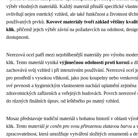
výběr vhodných materiálů. Každý materiál přináší specifické vlastnos
ovlivňují nejen estetický vzhled, ale také funkčnost a životnost těc
používaných prvků.
Kovové materiály tvoří základ většiny kvali
klik
, přičemž jejich výběr závisí na požadavcích na odolnost, desig
dostupnosti.
Nerezová ocel patří mezi nejoblíbenější materiály pro výrobu mode
klik. Tento materiál vyniká
výjimečnou odolností proti korozi
a dl
zachovává svůj vzhled i při intenzivním používání. Nerezová ocel j
pro prostředí s vysokou vlhkostí, jako jsou koupelny nebo venkovní
své pevnosti a hygienickým vlastnostem nachází uplatnění zejména
zdravotnických zařízeních a veřejných budovách. Povrch nerezové o
do různých finálních úprav, od leštěného po matný vzhled.
Mosaz představuje tradiční materiál s bohatou historií v oblasti výr
klik.
Tento materiál je ceněn pro svou přirozenou zlatavou barvu
a v
zpracovatelnost, která umožňuje vytváření složitých ornamentů a d