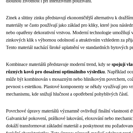
dlouhou životnost i při intenzivním používání.
Zinek a slitiny zinku představují ekonomičtější alternativu k dražš
materiály se často používají jako základ pro kliky, které jsou násl
nebo opatřeny dekorativní vrstvou. Moderní technologie umožňují 
zinkových klik s výbornou odolností a atraktivním vzhledem za přij
Tento materiál nachází široké uplatnění ve standardních bytových p
Kombinace materiálů představuje moderní trend, kdy se
spojují vla
různých kovů pro dosažení optimálního výsledku
. Například oc
může být kombinován s mosazným nebo hliníkovým povrchem, což
pevnost s estetikou. Plastové komponenty se někdy využívají pro vni
mechanismu, kde snižují hlučnost a opotřebení pohyblivých částí.
Povrchové úpravy materiálů významně ovlivňují finální vlastnosti d
Galvanické pokovení, práškové lakování, eloxování nebo mechanick
dokáží transformovat základní materiál a poskytnout mu požadované 