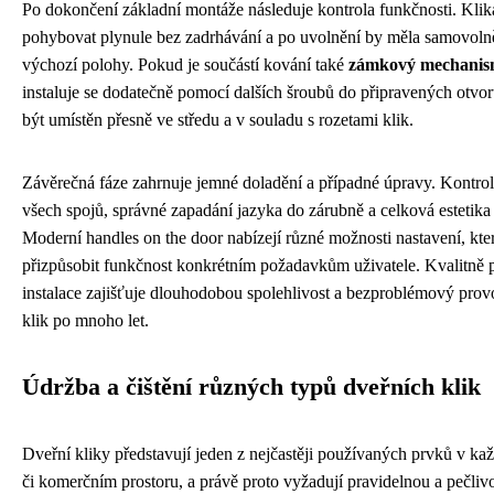
Po dokončení základní montáže následuje kontrola funkčnosti. Klik
pohybovat plynule bez zadrhávání a po uvolnění by měla samovoln
výchozí polohy. Pokud je součástí kování také
zámkový mechanism
instaluje se dodatečně pomocí dalších šroubů do připravených otvor
být umístěn přesně ve středu a v souladu s rozetami klik.
Závěrečná fáze zahrnuje jemné doladění a případné úpravy. Kontrol
všech spojů, správné zapadání jazyka do zárubně a celková estetika 
Moderní handles on the door nabízejí různé možnosti nastavení, kt
přizpůsobit funkčnost konkrétním požadavkům uživatele. Kvalitně
instalace zajišťuje dlouhodobou spolehlivost a bezproblémový prov
klik po mnoho let.
Údržba a čištění různých typů dveřních klik
Dveřní kliky představují jeden z nejčastěji používaných prvků v k
či komerčním prostoru, a právě proto vyžadují pravidelnou a pečliv