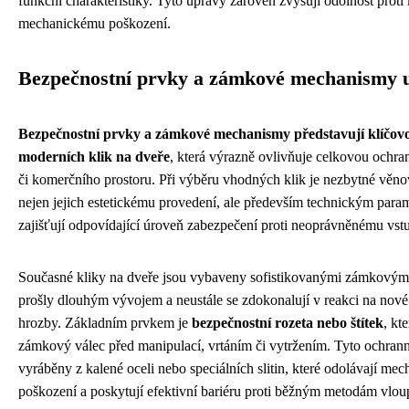
funkční charakteristiky. Tyto úpravy zároveň zvyšují odolnost proti 
mechanickému poškození.
Bezpečnostní prvky a zámkové mechanismy u
Bezpečnostní prvky a zámkové mechanismy představují klíčovo
moderních klik na dveře
, která výrazně ovlivňuje celkovou ochr
či komerčního prostoru. Při výběru vhodných klik je nezbytné věno
nejen jejich estetickému provedení, ale především technickým para
zajišťují odpovídající úroveň zabezpečení proti neoprávněnému vst
Současné kliky na dveře jsou vybaveny sofistikovanými zámkovými
prošly dlouhým vývojem a neustále se zdokonalují v reakci na nové
hrozby. Základním prvkem je
bezpečnostní rozeta nebo štítek
, kt
zámkový válec před manipulací, vrtáním či vytržením. Tyto ochran
vyráběny z kalené oceli nebo speciálních slitin, které odolávají m
poškození a poskytují efektivní bariéru proti běžným metodám vlou