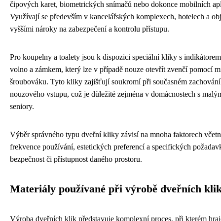
čipových karet, biometrických snímačů nebo dokonce mobilních apl
Využívají se především v kancelářských komplexech, hotelech a obj
vyššími nároky na zabezpečení a kontrolu přístupu.
Pro koupelny a toalety jsou k dispozici speciální kliky s indikátore
volno a zámkem, který lze v případě nouze otevřít zvenčí pomocí 
šroubováku. Tyto kliky zajišťují soukromí při současném zachován
nouzového vstupu, což je důležité zejména v domácnostech s malý
seniory.
Výběr správného typu dveřní kliky závisí na mnoha faktorech včetn
frekvence používání, estetických preferencí a specifických požadav
bezpečnost či přístupnost daného prostoru.
Materiály používané při výrobě dveřních kli
Výroba dveřních klik představuje komplexní proces, při kterém hraje