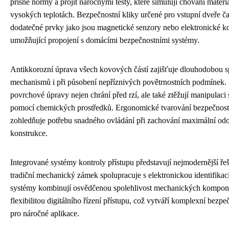
přísné normy a projít náročnými testy, které simulují chování materiá
vysokých teplotách. Bezpečnostní kliky určené pro vstupní dveře ča
dodatečné prvky jako jsou magnetické senzory nebo elektronické 
umožňující propojení s domácími bezpečnostními systémy.
Antikkorozní úprava všech kovových částí zajišťuje dlouhodobou s
mechanismů i při působení nepříznivých povětrnostních podmínek. 
povrchové úpravy nejen chrání před rzí, ale také ztěžují manipulaci 
pomocí chemických prostředků. Ergonomické tvarování bezpečnost
zohledňuje potřebu snadného ovládání při zachování maximální odo
konstrukce.
Integrované systémy kontroly přístupu představují nejmodernější řeš
tradiční mechanický zámek spolupracuje s elektronickou identifikac
systémy kombinují osvědčenou spolehlivost mechanických kompon
flexibilitou digitálního řízení přístupu, což vytváří komplexní bezpe
pro náročné aplikace.