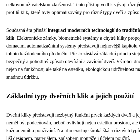
celkovou uživatelskou zkušenost. Tento přístup vedl k vývoji různý
profilů klik, které byly optimalizovány pro různé typy dveří a způso
Současná éra přináší
integraci moderních technologií do tradičn
klik
. Elektronické zámky, biometrické systémy a chytré kliky propo
domácími automatizačními systémy představují nejnovější kapitolu v
tohoto každodenního předmětu. Přesto zůstává základní princip ste
bezpečný a pohodlný způsob otevírání a zavírání dveří. Výrobci dn
nejen na funkčnost, ale také na estetiku, ekologickou udržitelnost ma
snadnou údržbu.
Základní typy dveřních klik a jejich použití
Dveřní kliky představují nezbytný funkční prvek každých dveří a je
neměl být podceňován, neboť ovlivňují nejen estetiku prostoru, ale
každodenního používání. Na trhu existuje široká škála různých typů 
liší designem, materiálem, způsobem montáže i účelem použití.