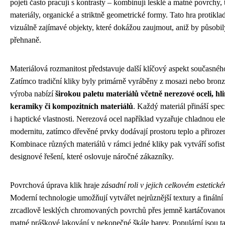
pojetí často pracují s kontrasty – kombinují lesklé a matné povrchy, 
materiály, organické a striktně geometrické formy. Tato hra protikla
vizuálně zajímavé objekty, které dokážou zaujmout, aniž by působil
přehnaně.
Materiálová rozmanitost představuje další klíčový aspekt současnéh
Zatímco tradiční kliky byly primárně vyráběny z mosazi nebo bron
výroba nabízí
širokou paletu materiálů včetně nerezové oceli, hli
keramiky či kompozitních materiálů
. Každý materiál přináší spec
i haptické vlastnosti. Nerezová ocel například vyzařuje chladnou el
modernitu, zatímco dřevěné prvky dodávají prostoru teplo a přiroze
Kombinace různých materiálů v rámci jedné kliky pak vytváří sofis
designové řešení, které oslovuje náročné zákazníky.
Povrchová úprava klik hraje
zásadní roli v jejich celkovém estetick
Moderní technologie umožňují vytvářet nejrůznější textury a finální
zrcadlově lesklých chromovaných povrchů přes jemně kartáčovanou
matné práškové lakování v nekonečné škále barev. Populární jsou t