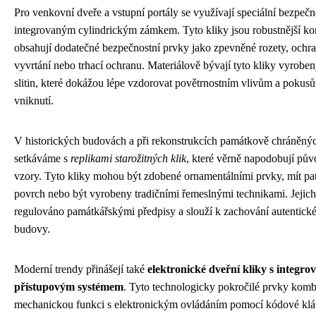
Pro venkovní dveře a vstupní portály se využívají speciální bezpečno
integrovaným cylindrickým zámkem. Tyto kliky jsou robustnější kon
obsahují dodatečné bezpečnostní prvky jako zpevněné rozety, ochra
vyvrtání nebo trhací ochranu. Materiálově bývají tyto kliky vyroben
slitin, které dokážou lépe vzdorovat povětrnostním vlivům a pokusů
vniknutí.
V historických budovách a při rekonstrukcích památkově chráněnýc
setkáváme s
replikami starožitných klik
, které věrně napodobují pův
vzory. Tyto kliky mohou být zdobené ornamentálními prvky, mít pa
povrch nebo být vyrobeny tradičními řemeslnými technikami. Jejich 
regulováno památkářskými předpisy a slouží k zachování autentick
budovy.
Moderní trendy přinášejí také
elektronické dveřní kliky s integr
přístupovým systémem
. Tyto technologicky pokročilé prvky kombi
mechanickou funkci s elektronickým ovládáním pomocí kódové klá