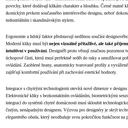
povrchy, které dodávají klikám charakter a hloubku. Černé matné kli
ikonickým prvkem současného interiérového designu, neboť dokonal
industriálním i skandinávským stylem.
Ergonomie a lidský faktor představují nedílnou součást designovéh
Moderní kliky musí být
nejen vizuálně přitažlivé, ale také příje
intuitivní v používání
. Designéři proto věnují značnou pozornost t
úchopové části, která musí perfektně sedět do ruky a umožňovat po
ovládání. Zaoblené hrany, anatomicky tvarované profily a vyvážen
zajišťují komfortní používání při zachování estetické hodnoty.
Integrace s chytrými technologiemi otevírá nové dimenze v designu 
Elektronické kliky s bezkontaktním ovládáním, biometrickými senz
integrací do systémů chytré domácnosti musí skloubit technologickou
čistým, nenápadným designem. Výzvou pro designéry je
skrýt tech
elegantního obalu
, který neodhaluje svou pokročilou funkčnost na 