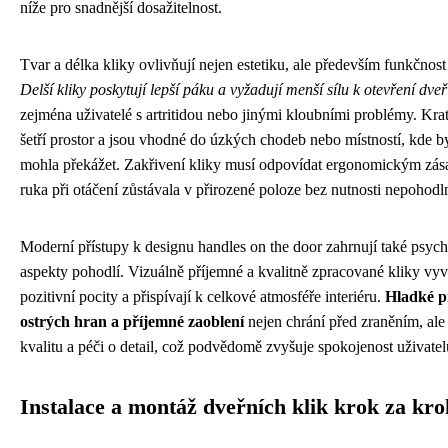
níže pro snadnější dosažitelnost.
Tvar a délka kliky ovlivňují nejen estetiku, ale především funkčnost
Delší kliky poskytují lepší páku a vyžadují menší sílu k otevření dveř
zejména uživatelé s artritidou nebo jinými kloubními problémy. Kra
šetří prostor a jsou vhodné do úzkých chodeb nebo místností, kde by
mohla překážet. Zakřivení kliky musí odpovídat ergonomickým zás
ruka při otáčení zůstávala v přirozené poloze bez nutnosti nepohod
Moderní přístupy k designu handles on the door zahrnují také psyc
aspekty pohodlí. Vizuálně příjemné a kvalitně zpracované kliky vyv
pozitivní pocity a přispívají k celkové atmosféře interiéru.
Hladké p
ostrých hran a příjemné zaoblení
nejen chrání před zraněním, ale 
kvalitu a péči o detail, což podvědomě zvyšuje spokojenost uživatel
Instalace a montáž dveřních klik krok za kr