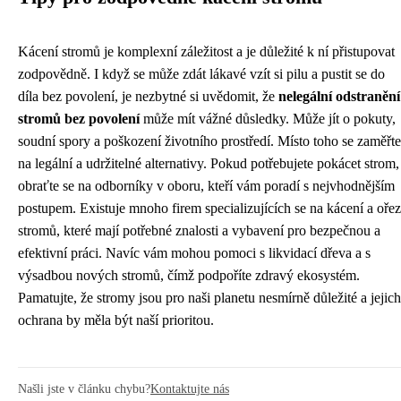
Kácení stromů je komplexní záležitost a je důležité k ní přistupovat
zodpovědně. I když se může zdát lákavé vzít si pilu a pustit se do
díla bez povolení, je nezbytné si uvědomit, že
nelegální odstranění
stromů bez povolení
může mít vážné důsledky. Může jít o pokuty,
soudní spory a poškození životního prostředí. Místo toho se zaměřte
na legální a udržitelné alternativy. Pokud potřebujete pokácet strom,
obraťte se na odborníky v oboru, kteří vám poradí s nejvhodnějším
postupem. Existuje mnoho firem specializujících se na kácení a ořez
stromů, které mají potřebné znalosti a vybavení pro bezpečnou a
efektivní práci. Navíc vám mohou pomoci s likvidací dřeva a s
výsadbou nových stromů, čímž podpoříte zdravý ekosystém.
Pamatujte, že stromy jsou pro naši planetu nesmírně důležité a jejich
ochrana by měla být naší prioritou.
Našli jste v článku chybu?
Kontaktujte nás