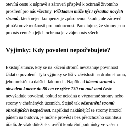
otevírá cestu k nápravě a zároveň přispívá k ochraně životního
prostředí pro nás všechny.
Příkladem může být i výsadba nových
stromů
, která nejen kompenzuje způsobenou škodu, ale zároveň
přináší nové možnosti pro budoucnost. Pamatujme, že stromy jsou
pro nás cenné a jejich ochrana je v zájmu nás všech.
Výjimky: Kdy povolení nepotřebujete?
Existují situace, kdy se na kácení stromů nevztahuje povinnost
žádat o povolení. Tyto výjimky se liší v závislosti na druhu stromu,
jeho umístění a dalších faktorech. Například
kácení stromů s
obvodem kmene do 80 cm ve výšce 130 cm nad zemí
často
nevyžaduje povolení, pokud se nejedná o významné stromy nebo
stromy v chráněných územích. Stejně tak
odstranění stromů
ohrožujících bezpečnost
, například naklánějící se stromy hrozící
pádem na budovu, je možné provést i bez předchozího souhlasu
úřadů. Je však důležité si ověřit konkrétní podmínky ve vašem