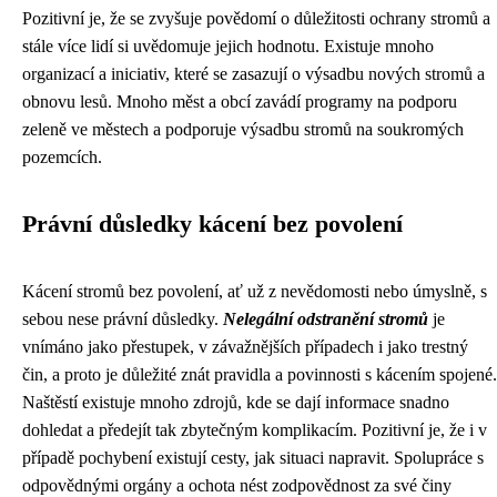
Pozitivní je, že se zvyšuje povědomí o důležitosti ochrany stromů a
stále více lidí si uvědomuje jejich hodnotu. Existuje mnoho
organizací a iniciativ, které se zasazují o výsadbu nových stromů a
obnovu lesů. Mnoho měst a obcí zavádí programy na podporu
zeleně ve městech a podporuje výsadbu stromů na soukromých
pozemcích.
Právní důsledky kácení bez povolení
Kácení stromů bez povolení, ať už z nevědomosti nebo úmyslně, s
sebou nese právní důsledky.
Nelegální odstranění stromů
je
vnímáno jako přestupek, v závažnějších případech i jako trestný
čin, a proto je důležité znát pravidla a povinnosti s kácením spojené.
Naštěstí existuje mnoho zdrojů, kde se dají informace snadno
dohledat a předejít tak zbytečným komplikacím. Pozitivní je, že i v
případě pochybení existují cesty, jak situaci napravit. Spolupráce s
odpovědnými orgány a ochota nést zodpovědnost za své činy