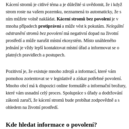
Kácení stromů je citlivé téma a je důležité si uvědomit, že i když
strom roste na vašem pozemku, neznamená to automaticky, že s
ním můžete volně nakládat.
Kácení stromů bez povolení
je v
mnoha případech
protiprávní
a může vést k pokutám.
Nelegální
odstranění stromů bez povolení
má negativní dopad na životní
prostředí a může narušit místní ekosystém. Místo unáhleného
jednání je vždy lepší kontaktovat místní úřad a informovat se o
platných pravidlech a postupech.
Pozitivní je, že existuje mnoho zdrojů a informací, které vám
pomohou zorientovat se v legislativě a získat potřebné povolení.
Mnoho obcí má k dispozici online formuláře a informační brožury,
které vám usnadní celý proces. Spolupráce s úřady a dodržování
zákonů zaručí, že kácení stromů bude probíhat zodpovědně a s
ohledem na životní prostředí.
Kde hledat informace o povolení?