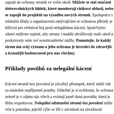
zapojit do ochrany stromů ve svém okolí.
Můžete se stát součástí
dobrovolnických hlídek, které monitorují rizikové oblasti, nebo
se zapojit do projektů na výsadbu nových stromů.
Spolupráce s
místními úřady a organizacemi zabývajícími se ochranou přírody je
klíčová pro efektivní boj proti nelegálnímu kácení.
Společnými
silami můžeme zajistit, aby stromy i nadále zkrášlovaly naše okolí a
poskytovaly nám své nenahraditelné služby.
Pamatujte, že každý
strom má svůj význam a jeho ochrana je investicí do zdravější
a krásnější budoucnosti pro nás všechny.
Příklady postihů za nelegální kácení
Kácení stromů bez povolení je závažný přestupek, který může mít
za následek nepříjemné postihy. Důležité je si uvědomit, že ochrana
zeleně je v zájmu nás všech a existují jasně daná pravidla, která je
třeba respektovat.
Nelegální odstranění stromů bez povolení
může
vést k pokutám, jejichž výše se liší v závislosti na závažnosti