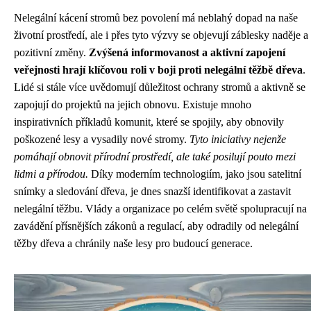
Nelegální kácení stromů bez povolení má neblahý dopad na naše
životní prostředí, ale i přes tyto výzvy se objevují záblesky naděje a
pozitivní změny.
Zvýšená informovanost a aktivní zapojení
veřejnosti hrají klíčovou roli v boji proti nelegální těžbě dřeva
.
Lidé si stále více uvědomují důležitost ochrany stromů a aktivně se
zapojují do projektů na jejich obnovu. Existuje mnoho
inspirativních příkladů komunit, které se spojily, aby obnovily
poškozené lesy a vysadily nové stromy.
Tyto iniciativy nejenže
pomáhají obnovit přírodní prostředí, ale také posilují pouto mezi
lidmi a přírodou.
Díky moderním technologiím, jako jsou satelitní
snímky a sledování dřeva, je dnes snazší identifikovat a zastavit
nelegální těžbu. Vlády a organizace po celém světě spolupracují na
zavádění přísnějších zákonů a regulací, aby odradily od nelegální
těžby dřeva a chránily naše lesy pro budoucí generace.