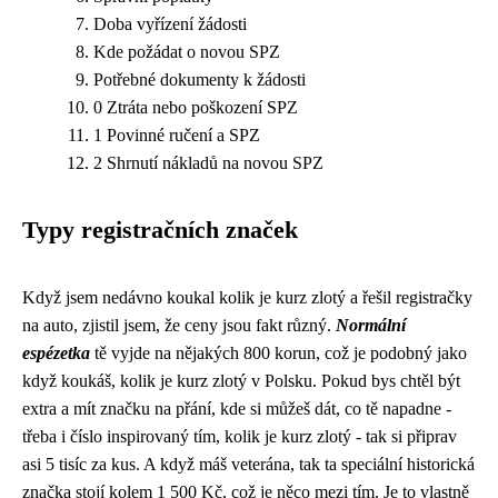
Doba vyřízení žádosti
Kde požádat o novou SPZ
Potřebné dokumenty k žádosti
0 Ztráta nebo poškození SPZ
1 Povinné ručení a SPZ
2 Shrnutí nákladů na novou SPZ
Typy registračních značek
Když jsem nedávno koukal
kolik je kurz zlotý
a řešil registračky
na auto, zjistil jsem, že ceny jsou fakt různý.
Normální
espézetka
tě vyjde na nějakých 800 korun, což je podobný jako
když koukáš, kolik je kurz zlotý v Polsku. Pokud bys chtěl být
extra a mít značku na přání, kde si můžeš dát, co tě napadne -
třeba i číslo inspirovaný tím, kolik je kurz zlotý - tak si připrav
asi 5 tisíc za kus. A když máš veterána, tak ta speciální historická
značka stojí kolem 1 500 Kč, což je něco mezi tím. Je to vlastně