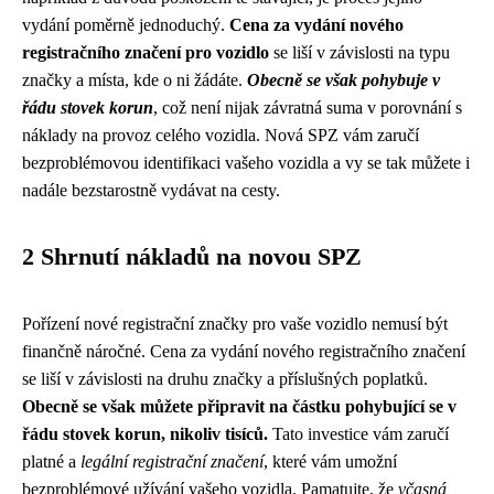
vydání poměrně jednoduchý.
Cena za vydání nového
registračního značení pro vozidlo
se liší v závislosti na typu
značky a místa, kde o ni žádáte.
Obecně se však pohybuje v
řádu stovek korun
, což není nijak závratná suma v porovnání s
náklady na provoz celého vozidla. Nová SPZ vám zaručí
bezproblémovou identifikaci vašeho vozidla a vy se tak můžete i
nadále bezstarostně vydávat na cesty.
2 Shrnutí nákladů na novou SPZ
Pořízení nové registrační značky pro vaše vozidlo nemusí být
finančně náročné. Cena za vydání nového registračního značení
se liší v závislosti na druhu značky a příslušných poplatků.
Obecně se však můžete připravit na částku pohybující se v
řádu stovek korun, nikoliv tisíců.
Tato investice vám zaručí
platné a
legální registrační značení
, které vám umožní
bezproblémové užívání vašeho vozidla. Pamatujte, že
včasná