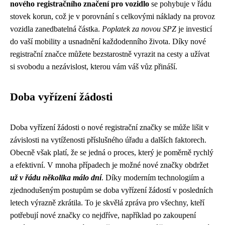
nového registračního značení pro vozidlo
se pohybuje v řádu
stovek korun, což je v porovnání s celkovými náklady na provoz
vozidla zanedbatelná částka.
Poplatek za novou SPZ
je investicí
do vaší mobility a usnadnění každodenního života. Díky nové
registrační značce můžete bezstarostně vyrazit na cesty a užívat
si svobodu a nezávislost, kterou vám váš vůz přináší.
Doba vyřízení žádosti
Doba vyřízení žádosti o nové registrační značky se může lišit v
závislosti na vytíženosti příslušného úřadu a dalších faktorech.
Obecně však platí, že se jedná o proces, který je poměrně rychlý
a efektivní. V mnoha případech je možné nové značky obdržet
už v řádu několika málo dní
. Díky moderním technologiím a
zjednodušeným postupům se doba vyřízení žádostí v posledních
letech výrazně zkrátila. To je skvělá zpráva pro všechny, kteří
potřebují nové značky co nejdříve, například po zakoupení