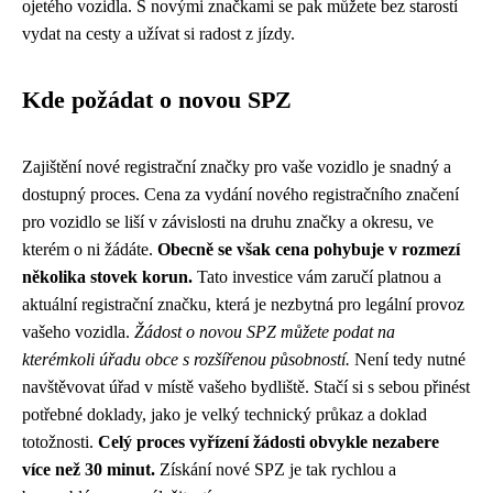
ojetého vozidla. S novými značkami se pak můžete bez starostí
vydat na cesty a užívat si radost z jízdy.
Kde požádat o novou SPZ
Zajištění nové registrační značky pro vaše vozidlo je snadný a
dostupný proces. Cena za vydání nového registračního značení
pro vozidlo se liší v závislosti na druhu značky a okresu, ve
kterém o ni žádáte.
Obecně se však cena pohybuje v rozmezí
několika stovek korun.
Tato investice vám zaručí platnou a
aktuální registrační značku, která je nezbytná pro legální provoz
vašeho vozidla.
Žádost o novou SPZ můžete podat na
kterémkoli úřadu obce s rozšířenou působností.
Není tedy nutné
navštěvovat úřad v místě vašeho bydliště. Stačí si s sebou přinést
potřebné doklady, jako je velký technický průkaz a doklad
totožnosti.
Celý proces vyřízení žádosti obvykle nezabere
více než 30 minut.
Získání nové SPZ je tak rychlou a