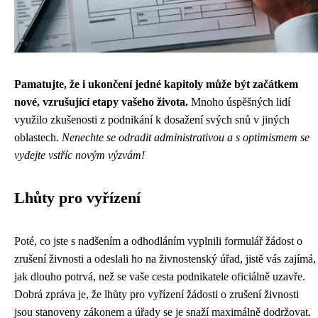
Pamatujte, že i ukončení jedné kapitoly může být začátkem
nové, vzrušující etapy vašeho života.
Mnoho úspěšných lidí
využilo zkušenosti z podnikání k dosažení svých snů v jiných
oblastech.
Nenechte se odradit administrativou a s optimismem se
vydejte vstříc novým výzvám!
Lhůty pro vyřízení
Poté, co jste s nadšením a odhodláním vyplnili formulář žádost o
zrušení živnosti a odeslali ho na živnostenský úřad, jistě vás zajímá,
jak dlouho potrvá, než se vaše cesta podnikatele oficiálně uzavře.
Dobrá zpráva je, že lhůty pro vyřízení žádosti o zrušení živnosti
jsou stanoveny zákonem a úřady se je snaží maximálně dodržovat.