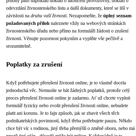
přílohy patří například doklad o ukončení provozovny, doklad o
odevzdání živnostenského listu a další dokumenty, které se liší v
závislosti na
druhu vaší živnosti
. Nezapomeňte, že
úplný seznam
požadovaných příloh
naleznete vždy na webových stránkách
živnostenského úřadu nebo přímo na formuláři žádosti o zrušení
živnosti. Věnujte pozornost pokynům a vyplňte vše pečlivě a
srozumitelně.
Poplatky za zrušení
Když potřebujete
přerušení živnosti online
, je to vlastně docela
jednoduchá věc. Nemusíte se bát žádných poplatků, protože celý
proces přerušení živnosti online je zadarmo. Ať už chcete vyplnit
formulář fyzicky nebo zvolit přerušení živnosti online, nebudete
platit ani korunu. Je to fajn způsob, jak se zbavit všech těch
podnikatelských povinností, když třeba potřebujete pauzu. Někdo
chce být víc s rodinou, jiný třeba přemýšlí o změně oboru, nebo má
prostě jiný plán - důvodů může být milion. Každopádně je to