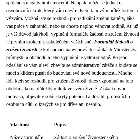
spojeno s negativními emocemi. Naopak, může se jednat o
osvobozující krok, který vám otevře dveře k novým příležitostem a
výzvám. Možná jste se rozhodli pro radikální změnu kariéry, láká
vás práce v zahraničí, nebo se chcete naplno věnovat rodině. Ať už
je váš důvod jakýkoli, vyplnění formuláře žádosti o zrušení živnosti
je prvním krokem k uskutečnění vašich snů.
Formulář žádosti o
zrušení živnosti
je k dispozici na webových stránkách Ministerstva
průmyslu a obchodu a jeho vyplnění je velmi snadné. Po jeho
odeslání se vám uleví, zbavíte se administrativní zátěže a budete se
moci s klidem pustit do budování své nové budoucnosti. Mnoho
lidí, kteří se rozhodli pro zrušení živnosti, dnes vzpomíná na toto
období jako na důležitý milník ve svém životě. Získali novou
motivaci, objevili v sobě skrytý potenciál a dosáhli profesních i
osobních cílů, o kterých se jim dříve ani nesnilo.
Vlastnost
Popis
Název formuláře
Žádost o zrušení živnostenského