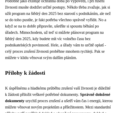
Podobně jako existuje ochranná doba po výpovědi, i při rušení
živnosti musíte dodržet určité postupy. Někdo třeba zvažuje, jak si
užít program na štědrý den 2025 bez starostí s podnikáním, ale než
se do toho pustíte, je fakt potřeba všechno správně vyřídit. No a
když se na to dobře připravíte, ušetříte si spoustu běhání po
úřadech. Mimochodem, už teď si můžete plánovat program na
štědrý den 2025, kdy budete mít víc volného času bez
podnikatelských povinností. Hele, a úřady vám to určitě oplatí -
celý proces zrušení živnosti proběhne mnohem rychleji. Pak se
můžete v klidu věnovat svým dalším plánům.
Přílohy k žádosti
K úspěšnému a hladkému průběhu zrušení vaší živnosti je důležité
k žádosti přiložit veškeré potřebné dokumenty.
Správně doložené
dokumenty
urychlí proces zrušení a ušetří vám čas i energii, kterou
můžete věnovat novým projektům a příležitostem. Mezi standardní