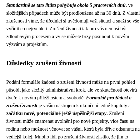
Standardně se tato lhůta pohybuje okolo 5 pracovních dnů
, ve
složitějších případech může být prodloužena až na 30 dnů. Z vlastní
zkušenosti víme, že úředníci si uvědomují vaši situaci a snaží se vše
vyřídit co nejrychleji. Zrušení živnosti tak pro vás nemusí být
zdlouhavým procesem a vy se můžete brzy posunout k novým
výzvám a projektům.
Důsledky zrušení živnosti
Podání formuláře žádosti o zrušení živnosti může na první pohled
působit jako složitý administrativní krok, ale ve skutečnosti otevírá
dveře k novým příležitostem a svobodě.
Formulář pro žádost o
zrušení živnosti
je vaším nástrojem k ukončení jedné kapitoly a
začátku nové, potenciálně ještě úspěšnější etapy
. Zrušení
živnosti může znamenat uvolnění pro nové projekty, více času na
rodinu nebo možnost věnovat se vášni, která byla dříve odsunuta na
vedlejší kolej. Mnoho lidí po zrušení živnosti zjistilo, že jim to