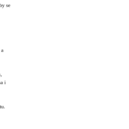
by se
 a
,
a i
tu.