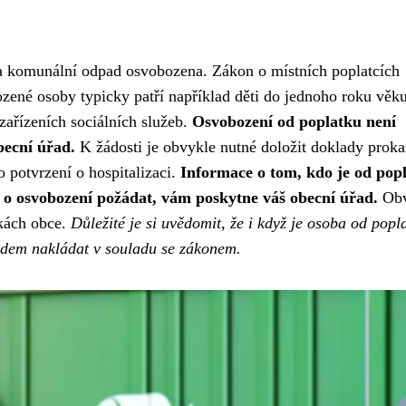
a komunální odpad osvobozena. Zákon o místních poplatcích
zené osoby typicky patří například děti do jednoho roku věku
ařízeních sociálních služeb.
Osvobození od poplatku není
becní úřad.
K žádosti je obvykle nutné doložit doklady proka
o potvrzení o hospitalizaci.
Informace o tom, kdo je od pop
 o osvobození požádat, vám poskytne váš obecní úřad.
Obv
nkách obce.
Důležité je si uvědomit, že i když je osoba od popl
adem nakládat v souladu se zákonem.