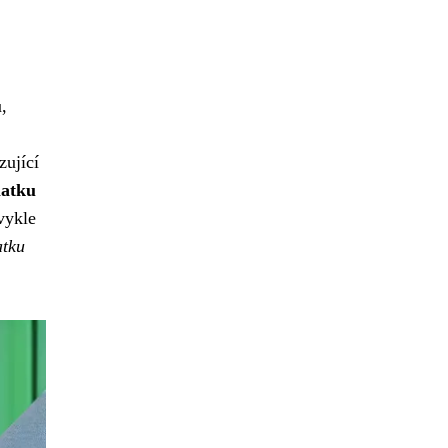
,
zující
latku
ykle
atku