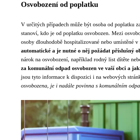
Osvobození od poplatku
V určitých případech může být osoba od poplatku z
stanoví, kdo je od poplatku osvobozen. Mezi osvobo
osoby dlouhodobě hospitalizované nebo umístěné v z
automatické a je nutné o něj požádat příslušný o
nárok na osvobození, například rodný list dítěte neb
za komunální odpad osvobozen ve vaší obci a jak
jsou tyto informace k dispozici i na webových strá
osvobozena, je i nadále povinna s komunálním odp