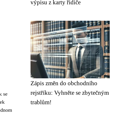
výpisu z karty řidiče
Zápis změn do obchodního
rejstříku: Vyhněte se zbytečným
k se
trablům!
tek
jednom