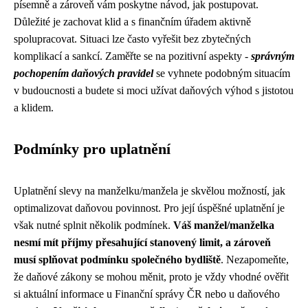
písemně a zároveň vám poskytne návod, jak postupovat.
Důležité je zachovat klid a s finančním úřadem aktivně
spolupracovat. Situaci lze často vyřešit bez zbytečných
komplikací a sankcí. Zaměřte se na pozitivní aspekty -
správným
pochopením daňových pravidel
se vyhnete podobným situacím
v budoucnosti a budete si moci užívat daňových výhod s jistotou
a klidem.
Podmínky pro uplatnění
Uplatnění slevy na manželku/manžela je skvělou možností, jak
optimalizovat daňovou povinnost. Pro její úspěšné uplatnění je
však nutné splnit několik podmínek.
Váš manžel/manželka
nesmí mít příjmy přesahující stanovený limit, a zároveň
musí splňovat podmínku společného bydliště
. Nezapomeňte,
že daňové zákony se mohou měnit, proto je vždy vhodné ověřit
si aktuální informace u Finanční správy ČR nebo u daňového