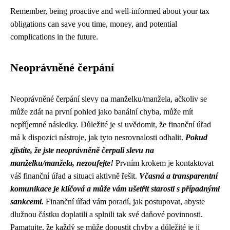
Remember, being proactive and well-informed about your tax
obligations can save you time, money, and potential
complications in the future.
Neoprávněné čerpání
Neoprávněné čerpání slevy na manželku/manžela, ačkoliv se
může zdát na první pohled jako banální chyba, může mít
nepříjemné následky. Důležité je si uvědomit, že finanční úřad
má k dispozici nástroje, jak tyto nesrovnalosti odhalit.
Pokud
zjistíte, že jste neoprávněně čerpali slevu na
manželku/manžela, nezoufejte!
Prvním krokem je kontaktovat
váš finanční úřad a situaci aktivně řešit.
Včasná a transparentní
komunikace je klíčová a může vám ušetřit starosti s případnými
sankcemi.
Finanční úřad vám poradí, jak postupovat, abyste
dlužnou částku doplatili a splnili tak své daňové povinnosti.
Pamatujte, že každý se může dopustit chyby a důležité je ji