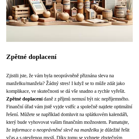
Zpětné doplacení
Zjistili jste, že vám byla neoprávněně přiznána sleva na
manželku/manžela? Žádný stres! I když se to může zdát jako
komplikace, ve skutečnosti se dá vše snadno a rychle vyřešit.
Zpětné doplacení
daně z příjmů nemusí být nic nepříjemného.
Finanční úřad vám jistě vyjde vstříc a společně najdete optimální
řešení. Můžete se například domluvit na splátkovém kalendáři,
který bude vyhovovat vašim finančním možnostem. Pamatujte,
že
informace o neoprávněné slevě na manželku
je důležité řešit
včas a s otevřenou myslí. Díky tomu se vyhnete zbytečným