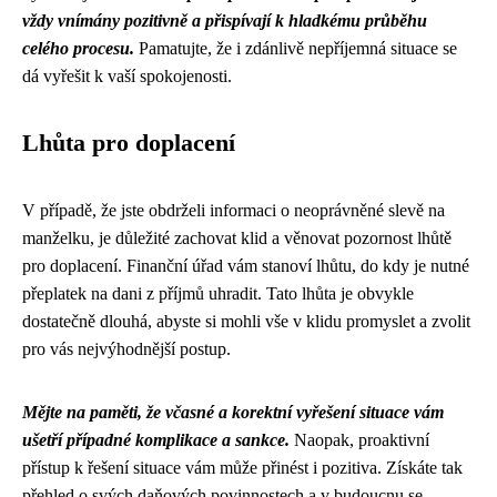
vždy vnímány pozitivně a přispívají k hladkému průběhu
celého procesu.
Pamatujte, že i zdánlivě nepříjemná situace se
dá vyřešit k vaší spokojenosti.
Lhůta pro doplacení
V případě, že jste obdrželi informaci o neoprávněné slevě na
manželku, je důležité zachovat klid a věnovat pozornost lhůtě
pro doplacení. Finanční úřad vám stanoví lhůtu, do kdy je nutné
přeplatek na dani z příjmů uhradit. Tato lhůta je obvykle
dostatečně dlouhá, abyste si mohli vše v klidu promyslet a zvolit
pro vás nejvýhodnější postup.
Mějte na paměti, že včasné a korektní vyřešení situace vám
ušetří případné komplikace a sankce.
Naopak, proaktivní
přístup k řešení situace vám může přinést i pozitiva. Získáte tak
přehled o svých daňových povinnostech a v budoucnu se