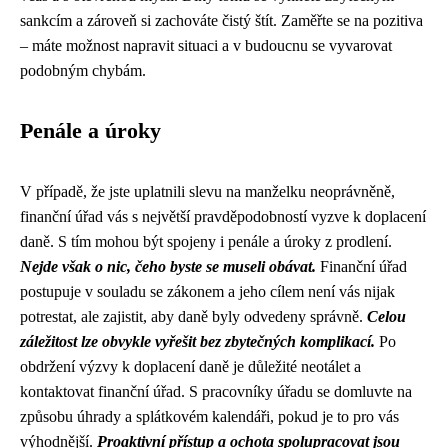
sankcím a zároveň si zachováte čistý štít. Zaměřte se na pozitiva
– máte možnost napravit situaci a v budoucnu se vyvarovat
podobným chybám.
Penále a úroky
V případě, že jste uplatnili slevu na manželku neoprávněně,
finanční úřad vás s největší pravděpodobností vyzve k doplacení
daně. S tím mohou být spojeny i penále a úroky z prodlení.
Nejde však o nic, čeho byste se museli obávat.
Finanční úřad
postupuje v souladu se zákonem a jeho cílem není vás nijak
potrestat, ale zajistit, aby daně byly odvedeny správně.
Celou
záležitost lze obvykle vyřešit bez zbytečných komplikací.
Po
obdržení výzvy k doplacení daně je důležité neotálet a
kontaktovat finanční úřad. S pracovníky úřadu se domluvte na
způsobu úhrady a splátkovém kalendáři, pokud je to pro vás
výhodnější.
Proaktivní přístup a ochota spolupracovat jsou