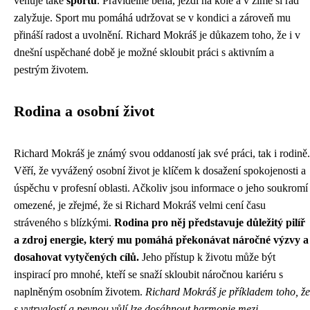
věnuje také
sportu
. Pravidelně běhá, jezdí na kole a v zimě si rád
zalyžuje. Sport mu pomáhá udržovat se v kondici a zároveň mu
přináší radost a uvolnění. Richard Mokráš je důkazem toho, že i v
dnešní uspěchané době je možné skloubit práci s aktivním a
pestrým životem.
Rodina a osobní život
Richard Mokráš je známý svou oddaností jak své práci, tak i rodině.
Věří, že vyvážený osobní život je klíčem k dosažení spokojenosti a
úspěchu v profesní oblasti. Ačkoliv jsou informace o jeho soukromí
omezené, je zřejmé, že si Richard Mokráš velmi cení času
stráveného s blízkými.
Rodina pro něj představuje důležitý pilíř
a zdroj energie, který mu pomáhá překonávat náročné výzvy a
dosahovat vytyčených cílů.
Jeho přístup k životu může být
inspirací pro mnohé, kteří se snaží skloubit náročnou kariéru s
naplněným osobním životem.
Richard Mokráš je příkladem toho, že
s vytrvalostí a pevnou vůlí lze dosáhnout harmonie mezi