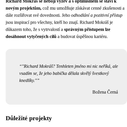
Richard Mokráš se nebojí výzev a s optimismem se staví k
novým projektům,
což mu umožňuje získávat cenné zkušenosti a
dále rozšiřovat své dovednosti. Jeho
odhodlání a pozitivní přístup
jsou inspirací pro všechny, kteří ho znají. Richard Mokráš je
důkazem toho, že s vytrvalostí a
správným přístupem lze
dosáhnout vytyčených cílů
a budovat úspěšnou kariéru.
"Richard Mokráš? Tenhleten jméno mi nic neříká, ale
vsadím se, že jeho babička dělala skvělý švestkový
knedlíky."
Božena Černá
Důležité projekty