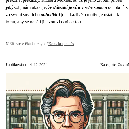
překonat překážky. Richard Mokráš, ať už je jeho životní příběh
jakýkoli, nám ukazuje, že
důležitá je víra v sebe sama
a ochota jít si
za svými sny. Jeho
odhodlání
je nakažlivé a motivuje ostatní k
tomu, aby se nebáli jít svou vlastní cestou.
Našli jste v článku chybu?
Kontaktujte nás
Publikováno: 14. 12. 2024
Kategorie:
Ostatní