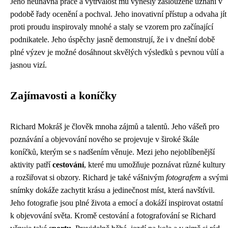
Jeho neúnavná práce a vytrvalost mu vynesly zasloužené uznání v
podobě řady ocenění a pochval. Jeho inovativní přístup a odvaha jít
proti proudu inspirovaly mnohé a staly se vzorem pro začínající
podnikatele. Jeho úspěchy jasně demonstrují, že i v dnešní době
plné výzev je možné dosáhnout skvělých výsledků s pevnou vůlí a
jasnou vizí.
Zajímavosti a koníčky
Richard Mokráš je člověk mnoha zájmů a talentů. Jeho vášeň pro
poznávání a objevování nového se projevuje v široké škále
koníčků, kterým se s nadšením věnuje. Mezi jeho nejoblíbenější
aktivity patří
cestování
, které mu umožňuje poznávat různé kultury
a rozšiřovat si obzory. Richard je také vášnivým
fotografem
a svými
snímky dokáže zachytit krásu a jedinečnost míst, která navštívil.
Jeho fotografie jsou plné života a emocí a dokáží inspirovat ostatní
k objevování světa. Kromě cestování a fotografování se Richard