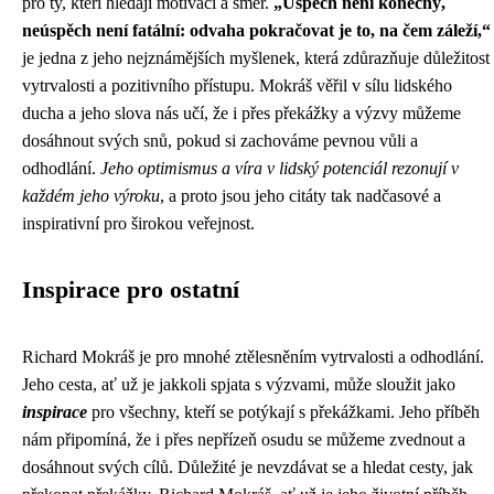
pro ty, kteří hledají motivaci a směr.
„Úspěch není konečný,
neúspěch není fatální: odvaha pokračovat je to, na čem záleží,“
je jedna z jeho nejznámějších myšlenek, která zdůrazňuje důležitost
vytrvalosti a pozitivního přístupu. Mokráš věřil v sílu lidského
ducha a jeho slova nás učí, že i přes překážky a výzvy můžeme
dosáhnout svých snů, pokud si zachováme pevnou vůli a
odhodlání.
Jeho optimismus a víra v lidský potenciál rezonují v
každém jeho výroku
, a proto jsou jeho citáty tak nadčasové a
inspirativní pro širokou veřejnost.
Inspirace pro ostatní
Richard Mokráš je pro mnohé ztělesněním vytrvalosti a odhodlání.
Jeho cesta, ať už je jakkoli spjata s výzvami, může sloužit jako
inspirace
pro všechny, kteří se potýkají s překážkami. Jeho příběh
nám připomíná, že i přes nepřízeň osudu se můžeme zvednout a
dosáhnout svých cílů. Důležité je nevzdávat se a hledat cesty, jak