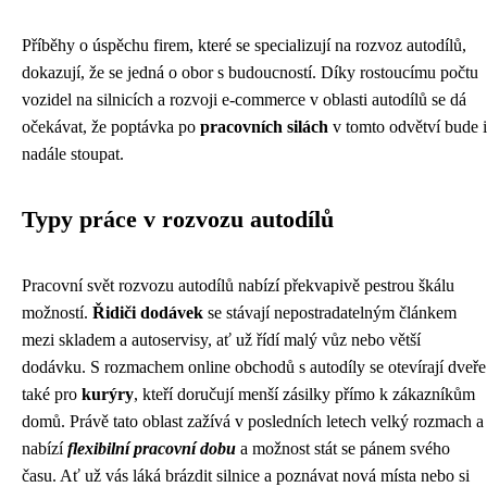
Příběhy o úspěchu firem, které se specializují na rozvoz autodílů,
dokazují, že se jedná o obor s budoucností. Díky rostoucímu počtu
vozidel na silnicích a rozvoji e-commerce v oblasti autodílů se dá
očekávat, že poptávka po
pracovních silách
v tomto odvětví bude i
nadále stoupat.
Typy práce v rozvozu autodílů
Pracovní svět rozvozu autodílů nabízí překvapivě pestrou škálu
možností.
Řidiči dodávek
se stávají nepostradatelným článkem
mezi skladem a autoservisy, ať už řídí malý vůz nebo větší
dodávku. S rozmachem online obchodů s autodíly se otevírají dveře
také pro
kurýry
, kteří doručují menší zásilky přímo k zákazníkům
domů. Právě tato oblast zažívá v posledních letech velký rozmach a
nabízí
flexibilní pracovní dobu
a možnost stát se pánem svého
času. Ať už vás láká brázdit silnice a poznávat nová místa nebo si