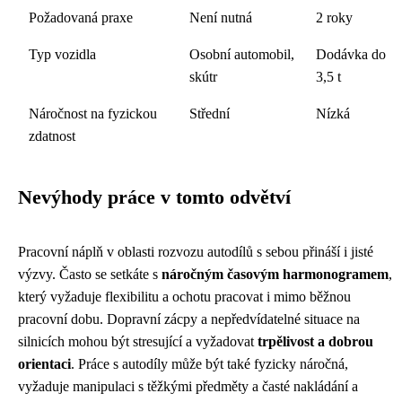
Požadovaná praxe
Není nutná
2 roky
Typ vozidla
Osobní automobil,
Dodávka do
skútr
3,5 t
Náročnost na fyzickou
Střední
Nízká
zdatnost
Nevýhody práce v tomto odvětví
Pracovní náplň v oblasti rozvozu autodílů s sebou přináší i jisté
výzvy. Často se setkáte s
náročným časovým harmonogramem
,
který vyžaduje flexibilitu a ochotu pracovat i mimo běžnou
pracovní dobu. Dopravní zácpy a nepředvídatelné situace na
silnicích mohou být stresující a vyžadovat
trpělivost a dobrou
orientaci
. Práce s autodíly může být také fyzicky náročná,
vyžaduje manipulaci s těžkými předměty a časté nakládání a