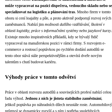
může vypracovat na pozici dispečera, vedoucího skladu nebo se
specializovat na logistiku a plánování tras
. Mnoho firem v tomto
oboru si cení loajality a píle, a proto aktivně podporují rozvoj svých
zaměstnanců. Nabízí jim
možnosti dalšího vzdělávání, školení v
oblasti logistiky, práce s informačními systémy nebo jazykové kurzy
.
Existuje mnoho inspirativních příkladů, kdy se bývalý řidič
vypracoval na manažerskou pozici v rámci firmy. S rozvojem e-
commerce a rostoucí poptávkou po rychlém dodání autodílů se
tento obor stává stále perspektivnějším a otevírá dveře novým
talentům s chutí budovat kariéru.
Výhody práce v tomto odvětví
Práce v oblasti rozvozu autodílů a souvisejících profesí nabízí celou
řadu výhod.
Jednou z nich je jistota stabilního zaměstnání
,
jelikož poptávka po náhradních dílech neustále roste. Automobilový
průmysl se dynamicky rozvíjí a s ním i potřeba spolehlivých