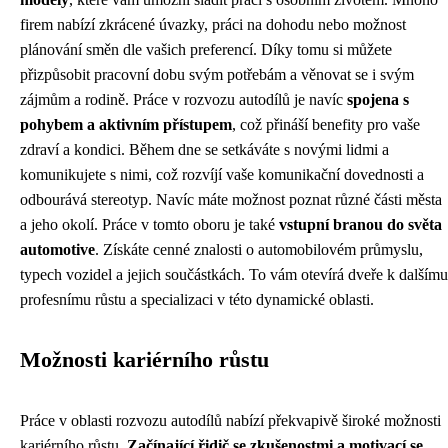
firem nabízí zkrácené úvazky, práci na dohodu nebo možnost
plánování směn dle vašich preferencí. Díky tomu si můžete
přizpůsobit pracovní dobu svým potřebám a věnovat se i svým
zájmům a rodině. Práce v rozvozu autodílů je navíc
spojena s
pohybem a aktivním přístupem
, což přináší benefity pro vaše
zdraví a kondici. Během dne se setkáváte s novými lidmi a
komunikujete s nimi, což rozvíjí vaše komunikační dovednosti a
odbourává stereotyp. Navíc máte možnost poznat různé části města
a jeho okolí. Práce v tomto oboru je také
vstupní branou do světa
automotive
. Získáte cenné znalosti o automobilovém průmyslu,
typech vozidel a jejich součástkách. To vám otevírá dveře k dalšímu
profesnímu růstu a specializaci v této dynamické oblasti.
Možnosti kariérního růstu
Práce v oblasti rozvozu autodílů nabízí překvapivě široké možnosti
kariérního růstu.
Začínající řidič se zkušenostmi a motivací se