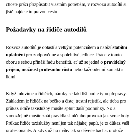
chcete práci přizpůsobit vlastním potřebám, v rozvozu autodílů si
jistě najdete tu pravou cestu.
Požadavky na řidiče autodílů
Rozvoz autodílů je oblastí s velkým potenciálem a nabízí
stabilní
uplatnění
pro zodpovědné a spolehlivé jedince. Práce v tomto
oboru s sebou přináší řadu benefitů, ať už se jedná o
pravidelný
příjem
,
možnost profesního růstu
nebo každodenní kontakt s
lidmi.
Když mluvíme o řidičích, nároky se fakt liší podle typu přepravy.
Základem je řidičák na béčko a čistej trestní rejstřík, ale třeba pro
průkaz řidiče taxislužby
musíte splnit další podmínky. No a
samozřejmě musíte znát pravidla silničního provozu jak svoje boty.
Průkaz řidiče taxislužby není jen tak nějakej papír, je to důkaz vaší
profesionality. A když už ho máte, tak si dávejte bacha, protože