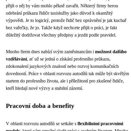
přijít o něj by vám mohlo pěkně zavařit. Některý firmy berou
odebrání průkazu řidiče taxislužby jako důvod k okamžitý
výpovědi. Je to logický, protože řidič bez oprávnění je jak kuchař
bez vařečky, že jo. Takže když nechcete přijít o práci, je fakt
důležitý dodržovat všechny předpisy a jezdit podle pravidel.
Mnoho firem dnes nabízí svým zaměstnancům i
možnost dalšího
vzdělávání
, ať už se jedná o získání profesního průkazu,
zdokonalení jazykových znalostí nebo rozvoj komunikačních
dovedností. Práce v oblasti rozvozu autodílů tak může být skvělým
startem do profesního života, ale i příležitostí pro zkušené řidiče,
kteří hledají nové výzvy a stabilní zázemí.
Pracovní doba a benefity
V oblasti rozvozu autodílů se setkáte s
flexibilními pracovními
modely
, které vám umožní sladit práci s osobním životem. Mnoho