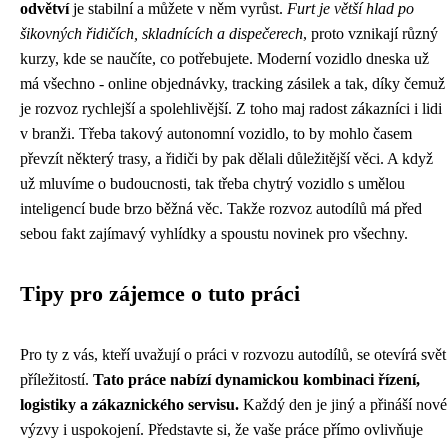
odvětví
je stabilní a můžete v něm vyrůst.
Furt je větší hlad po
šikovných řidičích, skladnících a dispečerech
, proto vznikají různý
kurzy, kde se naučíte, co potřebujete. Moderní
vozidlo
dneska už
má všechno - online objednávky, tracking zásilek a tak, díky čemuž
je rozvoz rychlejší a spolehlivější. Z toho maj radost zákazníci i lidi
v branži. Třeba takový autonomní vozidlo, to by mohlo časem
převzít některý trasy, a řidiči by pak dělali důležitější věci. A když
už mluvíme o budoucnosti, tak třeba chytrý vozidlo s umělou
inteligencí bude brzo běžná věc. Takže rozvoz autodílů má před
sebou fakt zajímavý vyhlídky a spoustu novinek pro všechny.
Tipy pro zájemce o tuto práci
Pro ty z vás, kteří uvažují o práci v rozvozu autodílů, se otevírá svět
příležitostí.
Tato práce nabízí dynamickou kombinaci řízení,
logistiky a zákaznického servisu.
Každý den je jiný a přináší nové
výzvy i uspokojení. Představte si, že vaše práce přímo ovlivňuje