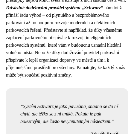
přestupky nejsou konci světa a existuje z nich snadná cesta ven.
Důsledné dodržování pravidel systému „Schwarz“
nám totiž
přináší řadu výhod – od plynulého a bezproblémového
parkování až po podporu rozvoje moderních a efektivních
parkovacích řešení. Představte si například, že díky včasnému
zaplacení parkovného přispíváte k rozvoji inteligentních
parkovacích systémů, které vám v budoucnu usnadní hledání
volného místa. Nebo že díky dodržování pravidel parkování
přispíváte k lepší organizaci dopravy ve městě a tím i k
příjemnějšímu prostředí pro všechny. Pamatujte, že každý z nás
může být součástí pozitivní změny.
Systém Schwarz je jako pavučina, snadno se do ní
chytí, ale těžko se z ní uniká. Pokuta je pak
bolestivým, ale často nevyhnutelným následkem.
Zdeněk Kovář