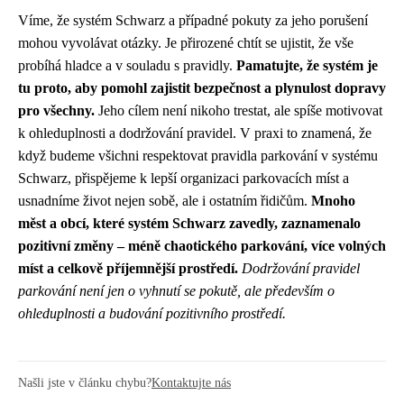
Víme, že systém Schwarz a případné pokuty za jeho porušení
mohou vyvolávat otázky. Je přirozené chtít se ujistit, že vše
probíhá hladce a v souladu s pravidly.
Pamatujte, že systém je
tu proto, aby pomohl zajistit bezpečnost a plynulost dopravy
pro všechny.
Jeho cílem není nikoho trestat, ale spíše motivovat
k ohleduplnosti a dodržování pravidel. V praxi to znamená, že
když budeme všichni respektovat pravidla parkování v systému
Schwarz, přispějeme k lepší organizaci parkovacích míst a
usnadníme život nejen sobě, ale i ostatním řidičům.
Mnoho
měst a obcí, které systém Schwarz zavedly, zaznamenalo
pozitivní změny – méně chaotického parkování, více volných
míst a celkově příjemnější prostředí.
Dodržování pravidel
parkování není jen o vyhnutí se pokutě, ale především o
ohleduplnosti a budování pozitivního prostředí.
Našli jste v článku chybu?
Kontaktujte nás