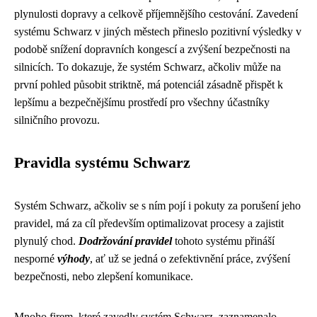
plynulosti dopravy a celkově příjemnějšího cestování. Zavedení
systému Schwarz v jiných městech přineslo pozitivní výsledky v
podobě snížení dopravních kongescí a zvýšení bezpečnosti na
silnicích. To dokazuje, že systém Schwarz, ačkoliv může na
první pohled působit striktně, má potenciál zásadně přispět k
lepšímu a bezpečnějšímu prostředí pro všechny účastníky
silničního provozu.
Pravidla systému Schwarz
Systém Schwarz, ačkoliv se s ním pojí i pokuty za porušení jeho
pravidel, má za cíl především optimalizovat procesy a zajistit
plynulý chod.
Dodržování pravidel
tohoto systému přináší
nesporné
výhody
, ať už se jedná o zefektivnění práce, zvýšení
bezpečnosti, nebo zlepšení komunikace.
Mnoho firem, které zavedly systém Schwarz, zaznamenalo