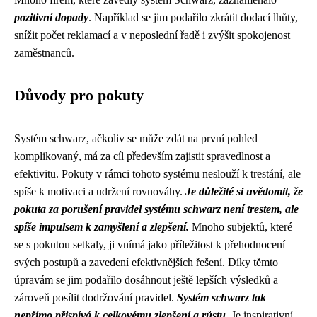
pozitivní dopady
. Například se jim podařilo zkrátit dodací lhůty,
snížit počet reklamací a v neposlední řadě i zvýšit spokojenost
zaměstnanců.
Důvody pro pokuty
Systém schwarz, ačkoliv se může zdát na první pohled
komplikovaný, má za cíl především zajistit spravedlnost a
efektivitu. Pokuty v rámci tohoto systému neslouží k trestání, ale
spíše k motivaci a udržení rovnováhy.
Je důležité si uvědomit, že
pokuta za porušení pravidel systému schwarz není trestem, ale
spíše impulsem k zamyšlení a zlepšení.
Mnoho subjektů, které
se s pokutou setkaly, ji vnímá jako příležitost k přehodnocení
svých postupů a zavedení efektivnějších řešení. Díky těmto
úpravám se jim podařilo dosáhnout ještě lepších výsledků a
zároveň posílit dodržování pravidel.
Systém schwarz tak
nepřímo přispívá k celkovému zlepšení a růstu.
Je inspirativní