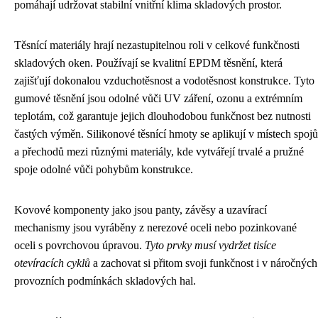
pomáhají udržovat stabilní vnitřní klima skladových prostor.
Těsnící materiály hrají nezastupitelnou roli v celkové funkčnosti
skladových oken. Používají se kvalitní EPDM těsnění, která
zajišťují dokonalou vzduchotěsnost a vodotěsnost konstrukce. Tyto
gumové těsnění jsou odolné vůči UV záření, ozonu a extrémním
teplotám, což garantuje jejich dlouhodobou funkčnost bez nutnosti
častých výměn. Silikonové těsnící hmoty se aplikují v místech spojů
a přechodů mezi různými materiály, kde vytvářejí trvalé a pružné
spoje odolné vůči pohybům konstrukce.
Kovové komponenty jako jsou panty, závěsy a uzavírací
mechanismy jsou vyráběny z nerezové oceli nebo pozinkované
oceli s povrchovou úpravou.
Tyto prvky musí vydržet tisíce
otevíracích cyklů
a zachovat si přitom svoji funkčnost i v náročných
provozních podmínkách skladových hal.