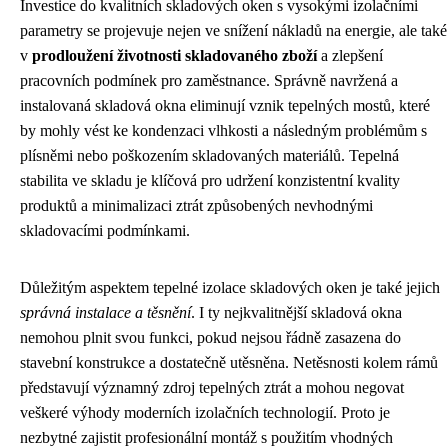
Investice do kvalitních skladových oken s vysokými izolačními
parametry se projevuje nejen ve snížení nákladů na energie, ale také
v
prodloužení životnosti skladovaného zboží
a zlepšení
pracovních podmínek pro zaměstnance. Správně navržená a
instalovaná skladová okna eliminují vznik tepelných mostů, které
by mohly vést ke kondenzaci vlhkosti a následným problémům s
plísněmi nebo poškozením skladovaných materiálů. Tepelná
stabilita ve skladu je klíčová pro udržení konzistentní kvality
produktů a minimalizaci ztrát způsobených nevhodnými
skladovacími podmínkami.
Důležitým aspektem tepelné izolace skladových oken je také jejich
správná instalace a těsnění
. I ty nejkvalitnější skladová okna
nemohou plnit svou funkci, pokud nejsou řádně zasazena do
stavební konstrukce a dostatečně utěsněna. Netěsnosti kolem rámů
představují významný zdroj tepelných ztrát a mohou negovat
veškeré výhody moderních izolačních technologií. Proto je
nezbytné zajistit profesionální montáž s použitím vhodných