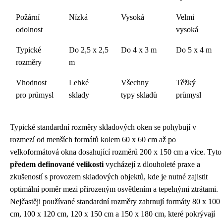
Požární
Nízká
Vysoká
Velmi
odolnost
vysoká
Typické
Do 2,5 x 2,5
Do 4 x 3 m
Do 5 x 4 m
rozměry
m
Vhodnost
Lehké
Všechny
Těžký
pro průmysl
sklady
typy skladů
průmysl
Typické standardní rozměry skladových oken se pohybují v
rozmezí od menších formátů kolem 60 x 60 cm až po
velkoformátová okna dosahující rozměrů 200 x 150 cm a více. Tyto
předem definované velikosti
vycházejí z dlouholeté praxe a
zkušeností s provozem skladových objektů, kde je nutné zajistit
optimální poměr mezi přirozeným osvětlením a tepelnými ztrátami.
Nejčastěji používané standardní rozměry zahrnují formáty 80 x 100
cm, 100 x 120 cm, 120 x 150 cm a 150 x 180 cm, které pokrývají