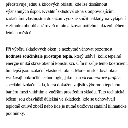
představuje jednu z klíčových oblastí, kde lze dosáhnout
významných úspor. Kvalitní skladová okna s odpovídajícími
izolačními vlastnostmi dokážou výrazně snížit náklady na vytápění
v zimním období a zároveň minimalizovat potřebu chlazení během
letních měsíců.
Při výběru skladových oken je nezbytné věnovat pozornost
hodnotě součinitele prostupu tepla
, který udává, kolik tepelné
energie uniká skrze okenní konstrukci. Čím nižší je tento koeficient,
tím lepší jsou izolační vlastnosti okna. Moderní skladová okna
využívají pokročilé technologie, jako jsou
vícekomorové profily
a
speciální izolační skla, která dokážou zajistit výbornou tepelnou
bariéru mezi vnitřním a vnějším prostředím skladu. Tato technická
řešení jsou obzvláště důležitá ve skladech, kde se uchovávají
teplotně citlivé zboží nebo kde je nutné udržovat stabilní klimatické
podmínky.