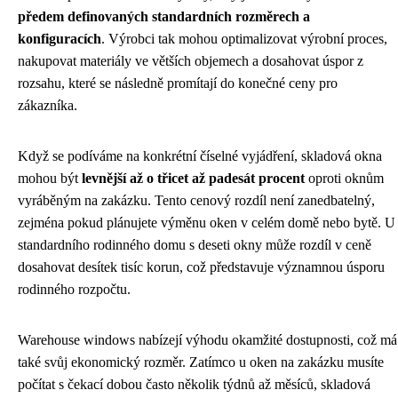
předem definovaných standardních rozměrech a
konfiguracích
. Výrobci tak mohou optimalizovat výrobní proces,
nakupovat materiály ve větších objemech a dosahovat úspor z
rozsahu, které se následně promítají do konečné ceny pro
zákazníka.
Když se podíváme na konkrétní číselné vyjádření, skladová okna
mohou být
levnější až o třicet až padesát procent
oproti oknům
vyráběným na zakázku. Tento cenový rozdíl není zanedbatelný,
zejména pokud plánujete výměnu oken v celém domě nebo bytě. U
standardního rodinného domu s deseti okny může rozdíl v ceně
dosahovat desítek tisíc korun, což představuje významnou úsporu
rodinného rozpočtu.
Warehouse windows nabízejí výhodu okamžité dostupnosti, což má
také svůj ekonomický rozměr. Zatímco u oken na zakázku musíte
počítat s čekací dobou často několik týdnů až měsíců, skladová