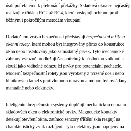
úsilí potřebnému k překonání překážky. Skladová okna se nejčastěji
realizují v třídách RC2 až RC4, které poskytují ochranu proti
běžným i pokročilým metodám vloupání.
Dodatečnou vrstvu bezpečnosti představují
bezpečnostní mříže a
okenní rolety
, které mohou být integrovány přímo do konstrukce
okna nebo instalovány jako samostatný prvek. Tyto mechanické
zábrany výrazně prodlužují čas potřebný k násilnému vniknutí a
slouží jako viditelné odrazující prvky pro potenciální pachatele.
Moderní bezpečnostní rolety jsou vyrobeny z tvrzené oceli nebo
hliníkových lamel s protivlomnou úpravou a mohou být ovládány
manuálně nebo elektricky.
Inteligentní bezpečnostní systémy doplňují mechanickou ochranu
skladových oken o elektronické prvky. Magnetické kontakty
detekují otevření okna, zatímco senzory tříštění skla reagují na
charakteristický zvuk rozbíjení. Tyto detektory jsou napojeny na