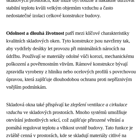
skladových prostorách, kde může být obtížné a nákladné udržovat
stabilní teplotu kvůli velkým objemům vzduchu a často
nedostatečné izolaci celkové konstrukce budovy.
Odolnost a dlouhá životnost
patří mezi klíčové charakteristiky
kvalitních skladových oken. Tyto konstrukce jsou navrženy tak,
aby vydržely desítky let provozu při minimálních nárocích na
údržbu. Používají se materiály odolné vůči korozi, mechanickému
poškození a povětrnostním vlivům. Rámové konstrukce bývají
zpravidla vyrobeny z hliníku nebo ocelových profilů s povrchovou
úpravou, která zajišťuje dlouhodobou ochranu proti nepříznivým
vnějším podmínkám.
Skladová okna také přispívají ke
zlepšení ventilace a cirkulace
vzduchu
ve skladových prostorách. Mnoho systémů umožňuje
otevírání jednotlivých sekcí, což zajišťuje přirozené větrání a
pomáhá regulovat teplotu a vlhkost uvnitř budovy. Tato funkce je
zvláště cenná v prostorách, kde se skladují materiály citlivé na