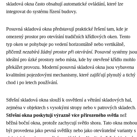
skladová okna často obsahují automatické ovládání, které lze
integrovat do systému řízení budovy.
Posuvná skladová okna představují praktické řešení tam, kde je
omezený prostor pro otevírání tradičních křídlových oken. Tento
typ oken se pohybuje po vedení horizontálně nebo vertikálně,
přičemž
nezabírá žádný prostor při otevírání
. Posuvné systémy jsou
ideální pro úzké prostory nebo místa, kde by otevřené křídlo mohlo
překážet provozu. Moderní posuvná skladová okna jsou vybavena
kvalitními pojezdovými mechanismy, které zajišťují plynulý a tichý
chod i po letech používání.
Střešní skladová okna slouží k osvětlení a větrání skladových hal,
zejména v objektech s vysokými stropy nebo v patrových skladech.
Střešní okna poskytují výrazně více přirozeného světla
než
běžná boční okna, protože zachycují světlo shora. Tato okna mohou
být provedena jako pevná světlíky nebo jako otevíratelné varianty s