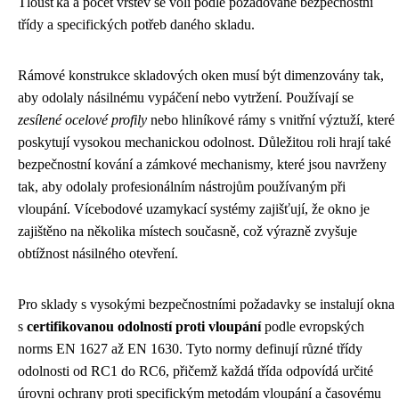
Tloušťka a počet vrstev se volí podle požadované bezpečnostní
třídy a specifických potřeb daného skladu.
Rámové konstrukce skladových oken musí být dimenzovány tak,
aby odolaly násilnému vypáčení nebo vytržení. Používají se
zesílené ocelové profily
nebo hliníkové rámy s vnitřní výztuží, které
poskytují vysokou mechanickou odolnost. Důležitou roli hrají také
bezpečnostní kování a zámkové mechanismy, které jsou navrženy
tak, aby odolaly profesionálním nástrojům používaným při
vloupání. Vícebodové uzamykací systémy zajišťují, že okno je
zajištěno na několika místech současně, což výrazně zvyšuje
obtížnost násilného otevření.
Pro sklady s vysokými bezpečnostními požadavky se instalují okna
s
certifikovanou odolností proti vloupání
podle evropských
norms EN 1627 až EN 1630. Tyto normy definují různé třídy
odolnosti od RC1 do RC6, přičemž každá třída odpovídá určité
úrovni ochrany proti specifickým metodám vloupání a časovému