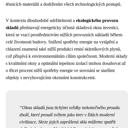
těsnicích materiálů a dodržením všech technologických postupů.
V kontextu dlouhodobé udržitelnosti a
ekologického provozu
skladů
představují energeticky účinná skladová okna investici,
která se vrací prostřednictvím nižších provozních nákladů během
celé životnosti budovy. Snížení spotřeby energie na vytápění a
chlazení znamená také nižší produkci emisí skleníkových plynů,
což přispívá k environmentálním cílům společnosti. Moderní sklady
s kvalitními okny a optimální tepelnou izolací mohou dosahovat až
o třicet procent nižší spotřeby energie ve srovnání se staršími
objekty s nevyhovujícími okenními konstrukcemi.
Okna skladů jsou tichými svědky nekonečného proudu
zboží, které proudí světem jako krev v žilách moderní
civilizace. Skrze jejich zaprášená skla můžeme spatřit