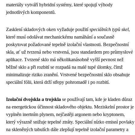
materiály vytváří hybridní systémy, které spojují výhody
jednotlivých komponentů.
Zasklení skladových oken vyžaduje použití
speciálních typů skel
,
které musí odolávat mechanickému namáhání a současně
poskytovat požadované tepelně izolační vlastnosti. Bezpečnostní
skla, ať už tvrzená nebo vrstvená, jsou standardem pro průmyslové
aplikace. Tvrzené sklo má několikanásobně vyšší pevnost než
běžné sklo a při rozbití se rozpadá na malé tupé úlomky, čímž
minimalizuje riziko zranění. Vrstvené bezpečnostní sklo obsahuje
speciální fólii, která drží střepy pohromadě i po rozbití.
Izolační dvojskla a trojskla
se používají tam, kde je kladen důraz
na energetickou účinnost skladového objektu. Meziskelní prostor je
vyplněn inertním plynem, nejčastěji argonem nebo kryptonem,
který výrazně snižuje tepelné ztráty. Speciální nízko emisní povlaky
na skleněných tabulích dále zlepšují tepelně izolační parametry a