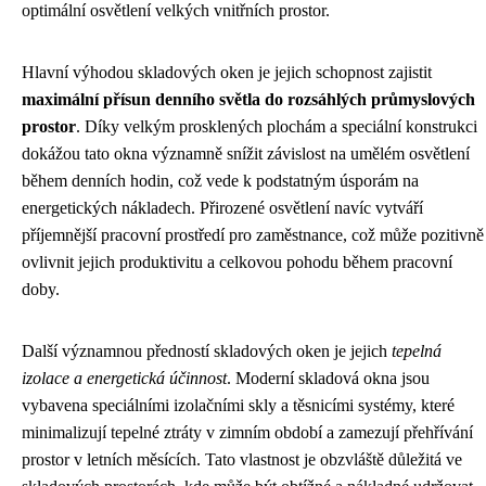
optimální osvětlení velkých vnitřních prostor.
Hlavní výhodou skladových oken je jejich schopnost zajistit
maximální přísun denního světla do rozsáhlých průmyslových
prostor
. Díky velkým prosklených plochám a speciální konstrukci
dokážou tato okna významně snížit závislost na umělém osvětlení
během denních hodin, což vede k podstatným úsporám na
energetických nákladech. Přirozené osvětlení navíc vytváří
příjemnější pracovní prostředí pro zaměstnance, což může pozitivně
ovlivnit jejich produktivitu a celkovou pohodu během pracovní
doby.
Další významnou předností skladových oken je jejich
tepelná
izolace a energetická účinnost
. Moderní skladová okna jsou
vybavena speciálními izolačními skly a těsnicími systémy, které
minimalizují tepelné ztráty v zimním období a zamezují přehřívání
prostor v letních měsících. Tato vlastnost je obzvláště důležitá ve