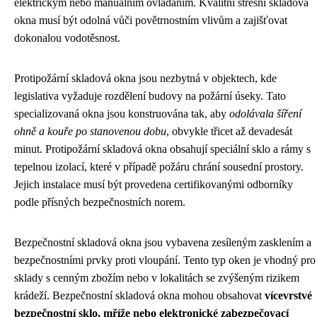
elektrickým nebo manuálním ovládáním. Kvalitní střešní skladová
okna musí být odolná vůči povětrnostním vlivům a zajišťovat
dokonalou vodotěsnost.
Protipožární skladová okna jsou nezbytná v objektech, kde
legislativa vyžaduje rozdělení budovy na požární úseky. Tato
specializovaná okna jsou konstruována tak, aby
odolávala šíření
ohně a kouře po stanovenou dobu
, obvykle třicet až devadesát
minut. Protipožární skladová okna obsahují speciální sklo a rámy s
tepelnou izolací, které v případě požáru chrání sousední prostory.
Jejich instalace musí být provedena certifikovanými odborníky
podle přísných bezpečnostních norem.
Bezpečnostní skladová okna jsou vybavena zesíleným zasklením a
bezpečnostními prvky proti vloupání. Tento typ oken je vhodný pro
sklady s cenným zbožím nebo v lokalitách se zvýšeným rizikem
krádeží. Bezpečnostní skladová okna mohou obsahovat
vícevrstvé
bezpečnostní sklo, mříže nebo elektronické zabezpečovací