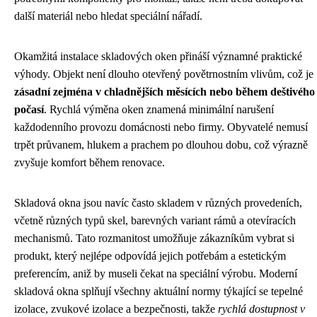
další materiál nebo hledat speciální nářadí.
Okamžitá instalace skladových oken přináší významné praktické
výhody. Objekt není dlouho otevřený povětrnostním vlivům, což je
zásadní zejména v chladnějších měsících nebo během deštivého
počasí
. Rychlá výměna oken znamená minimální narušení
každodenního provozu domácnosti nebo firmy. Obyvatelé nemusí
trpět průvanem, hlukem a prachem po dlouhou dobu, což výrazně
zvyšuje komfort během renovace.
Skladová okna jsou navíc často skladem v různých provedeních,
včetně různých typů skel, barevných variant rámů a otevíracích
mechanismů. Tato rozmanitost umožňuje zákazníkům vybrat si
produkt, který nejlépe odpovídá jejich potřebám a estetickým
preferencím, aniž by museli čekat na speciální výrobu. Moderní
skladová okna splňují všechny aktuální normy týkající se tepelné
izolace, zvukové izolace a bezpečnosti, takže
rychlá dostupnost v