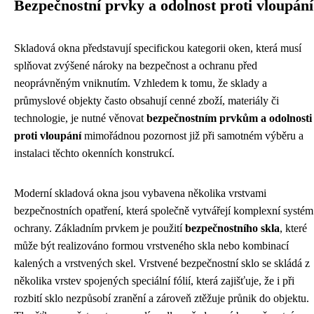
Bezpečnostní prvky a odolnost proti vloupání
Skladová okna představují specifickou kategorii oken, která musí
splňovat zvýšené nároky na bezpečnost a ochranu před
neoprávněným vniknutím. Vzhledem k tomu, že sklady a
průmyslové objekty často obsahují cenné zboží, materiály či
technologie, je nutné věnovat
bezpečnostním prvkům a odolnosti
proti vloupání
mimořádnou pozornost již při samotném výběru a
instalaci těchto okenních konstrukcí.
Moderní skladová okna jsou vybavena několika vrstvami
bezpečnostních opatření, která společně vytvářejí komplexní systém
ochrany. Základním prvkem je použití
bezpečnostního skla
, které
může být realizováno formou vrstveného skla nebo kombinací
kalených a vrstvených skel. Vrstvené bezpečnostní sklo se skládá z
několika vrstev spojených speciální fólií, která zajišťuje, že i při
rozbití sklo nezpůsobí zranění a zároveň ztěžuje průnik do objektu.