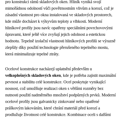
pro konstrukci rámů skladových oken. Hliník vyniká svojí
mimořádnou odolností vůči povětrnostním vlivům a korozí, což je
zásadní vlastnost pro okna instalovaná ve skladových prostorech,
kde může docházet k výkyvům teploty a vlhkosti. Moderní
hliníkové profily jsou navíc opatřeny speciálními povrchovovými
úpravami, které ještě více zvyšují jejich odolnost a estetickou
hodnotu. Tepelně izolační vlastnosti hliníkových profilů se výrazně
zlepšily díky použití technologie přerušeného tepelného mostu,
která minimalizuje tepelné ztráty.
Ocelové konstrukce nacházejí uplatnění především u
velkoplošných skladových oken
, kde je potřeba zajistit maximální
pevnost a stabilitu celé konstrukce. Ocel poskytuje vynikající
nosnost, což umožňuje realizaci oken s většími rozměry bez
nutnosti použití nadměrného množství podpůrných prvků. Moderní
ocelové profily jsou galvanicky zinkované nebo opatřené
práškovým lakováním, které chrání materiál před korozí a
prodlužuje životnost celé konstrukce. Kombinace oceli s dalšími