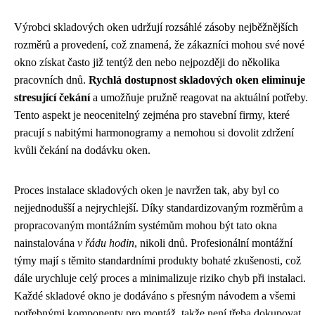
Výrobci skladových oken udržují rozsáhlé zásoby nejběžnějších
rozměrů a provedení, což znamená, že zákazníci mohou své nové
okno získat často již tentýž den nebo nejpozději do několika
pracovních dnů.
Rychlá dostupnost skladových oken eliminuje
stresující čekání
a umožňuje pružně reagovat na aktuální potřeby.
Tento aspekt je neocenitelný zejména pro stavební firmy, které
pracují s nabitými harmonogramy a nemohou si dovolit zdržení
kvůli čekání na dodávku oken.
Proces instalace skladových oken je navržen tak, aby byl co
nejjednodušší a nejrychlejší. Díky standardizovaným rozměrům a
propracovaným montážním systémům mohou být tato okna
nainstalována
v řádu hodin
, nikoli dnů. Profesionální montážní
týmy mají s těmito standardními produkty bohaté zkušenosti, což
dále urychluje celý proces a minimalizuje riziko chyb při instalaci.
Každé skladové okno je dodáváno s přesným návodem a všemi
potřebnými komponenty pro montáž, takže není třeba dokupovat