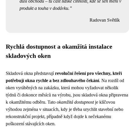
duši obchodu – tu část lidské činnosti, kde se sen mění v
produkt a touha v dodávku.
Radovan Světlík
Rychlá dostupnost a okamžitá instalace
skladových oken
Skladová okna představují
revoluční řešení pro všechny, kteří
potřebují okna rychle a bez zdlouhavého čekání
. Na rozdíl od
oken vyráběných na zakázku, která mohou vyžadovat několik
týdnů či dokonce měsíců na výrobu, jsou skladová okna připravena
k okamžitému odběru. Tato
okamžitá dostupnost
je klíčovou
výhodou zejména v situacích, kdy je třeba urychlit stavební nebo
rekonstrukční projekt, případně když dojde k nečekanému
poškození stávajících oken.