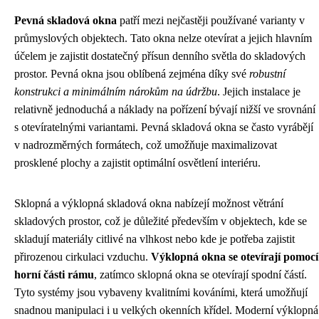
Pevná skladová okna
patří mezi nejčastěji používané varianty v
průmyslových objektech. Tato okna nelze otevírat a jejich hlavním
účelem je zajistit dostatečný přísun denního světla do skladových
prostor. Pevná okna jsou oblíbená zejména díky své
robustní
konstrukci a minimálním nárokům na údržbu
. Jejich instalace je
relativně jednoduchá a náklady na pořízení bývají nižší ve srovnání
s otevíratelnými variantami. Pevná skladová okna se často vyrábějí
v nadrozměrných formátech, což umožňuje maximalizovat
prosklené plochy a zajistit optimální osvětlení interiéru.
Sklopná a výklopná skladová okna nabízejí možnost větrání
skladových prostor, což je důležité především v objektech, kde se
skladují materiály citlivé na vlhkost nebo kde je potřeba zajistit
přirozenou cirkulaci vzduchu.
Výklopná okna se otevírají pomocí
horní části rámu
, zatímco sklopná okna se otevírají spodní částí.
Tyto systémy jsou vybaveny kvalitními kováními, která umožňují
snadnou manipulaci i u velkých okenních křídel. Moderní výklopná