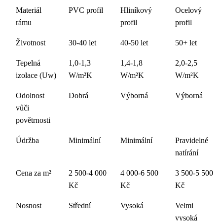
Materiál
PVC profil
Hliníkový
Ocelový
rámu
profil
profil
Životnost
30-40 let
40-50 let
50+ let
Tepelná
1,0-1,3
1,4-1,8
2,0-2,5
izolace (Uw)
W/m²K
W/m²K
W/m²K
Odolnost
Dobrá
Výborná
Výborná
vůči
povětrnosti
Údržba
Minimální
Minimální
Pravidelné
natírání
Cena za m²
2 500-4 000
4 000-6 500
3 500-5 500
Kč
Kč
Kč
Nosnost
Střední
Vysoká
Velmi
vysoká