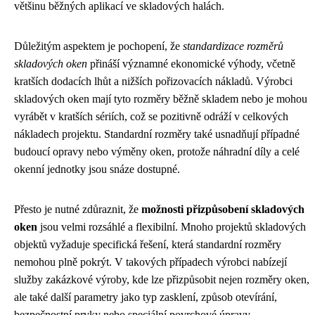
většinu běžných aplikací ve skladových halách.
Důležitým aspektem je pochopení, že
standardizace rozměrů
skladových oken
přináší významné ekonomické výhody, včetně
kratších dodacích lhůt a nižších pořizovacích nákladů. Výrobci
skladových oken mají tyto rozměry běžně skladem nebo je mohou
vyrábět v kratších sériích, což se pozitivně odráží v celkových
nákladech projektu. Standardní rozměry také usnadňují případné
budoucí opravy nebo výměny oken, protože náhradní díly a celé
okenní jednotky jsou snáze dostupné.
Přesto je nutné zdůraznit, že
možnosti přizpůsobení skladových
oken
jsou velmi rozsáhlé a flexibilní. Mnoho projektů skladových
objektů vyžaduje specifická řešení, která standardní rozměry
nemohou plně pokrýt. V takových případech výrobci nabízejí
služby zakázkové výroby, kde lze přizpůsobit nejen rozměry oken,
ale také další parametry jako typ zasklení, způsob otevírání,
bezpečnostní prvky nebo speciální povrchové úpravy.