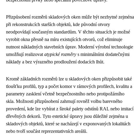
Přizpůsobení rozměrů skladových oken může být nezbytné zejména
při rekonstrukcích starších objektů, kde původní otvory
neodpovídají současným standardům. V těchto situacích je možné
vyrobit okna přesně na míru existujících otvorů, což eliminuje
nutnost nákladných stavebních úprav. Moderní výrobní technologie
umožňují realizovat
atypické rozměry
s minimálními dodatečnými
náklady a bez výrazného prodloužení dodacích lhůt.
Kromě základních rozměrů lze u skladových oken přizpůsobit také
tloušťku profilů, typ a počet komor v rámových profilech, kvalitu a
parametry zasklení včetně bezpečnostního nebo protipožárního
skla. Možnosti přizpůsobení zahrnují rovněž volbu barevného
provedení, kde lze vybírat z široké palety odstínů RAL nebo imitací
dřevěných dekorů. Tyto estetické úpravy jsou důležité zejména u
skladových objektů, které se nacházejí v exponovaných lokalitách
nebo tvoří součást reprezentativních areálů.