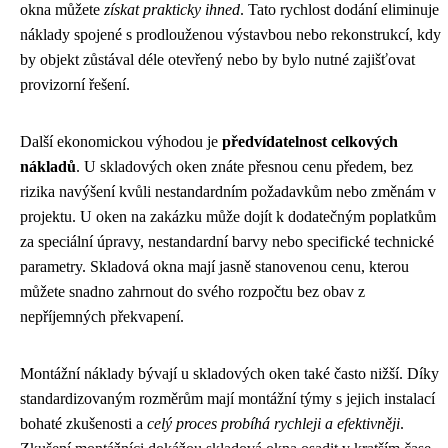
okna můžete
získat prakticky ihned
. Tato rychlost dodání eliminuje
náklady spojené s prodlouženou výstavbou nebo rekonstrukcí, kdy
by objekt zůstával déle otevřený nebo by bylo nutné zajišťovat
provizorní řešení.
Další ekonomickou výhodou je
předvídatelnost celkových
nákladů
. U skladových oken znáte přesnou cenu předem, bez
rizika navýšení kvůli nestandardním požadavkům nebo změnám v
projektu. U oken na zakázku může dojít k dodatečným poplatkům
za speciální úpravy, nestandardní barvy nebo specifické technické
parametry. Skladová okna mají jasně stanovenou cenu, kterou
můžete snadno zahrnout do svého rozpočtu bez obav z
nepříjemných překvapení.
Montážní náklady bývají u skladových oken také často nižší. Díky
standardizovaným rozměrům mají montážní týmy s jejich instalací
bohaté zkušenosti a
celý proces probíhá rychleji a efektivněji
.