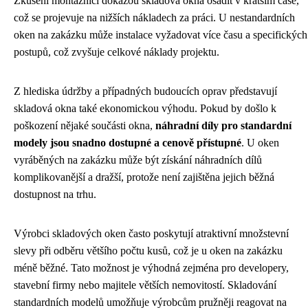
Zkušení montážníci dokážou skladová okna osadit v kratším čase,
což se projevuje na nižších nákladech za práci. U nestandardních
oken na zakázku může instalace vyžadovat více času a specifických
postupů, což zvyšuje celkové náklady projektu.
Z hlediska údržby a případných budoucích oprav představují
skladová okna také ekonomickou výhodu. Pokud by došlo k
poškození nějaké součásti okna,
náhradní díly pro standardní
modely jsou snadno dostupné a cenově přístupné
. U oken
vyráběných na zakázku může být získání náhradních dílů
komplikovanější a dražší, protože není zajištěna jejich běžná
dostupnost na trhu.
Výrobci skladových oken často poskytují atraktivní množstevní
slevy při odběru většího počtu kusů, což je u oken na zakázku
méně běžné. Tato možnost je výhodná zejména pro developery,
stavební firmy nebo majitele větších nemovitostí. Skladování
standardních modelů umožňuje výrobcům pružněji reagovat na