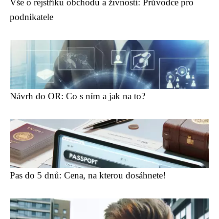
Vše o rejstříku obchodu a živností: Průvodce pro
podnikatele
Návrh do OR: Co s ním a jak na to?
Pas do 5 dnů: Cena, na kterou dosáhnete!