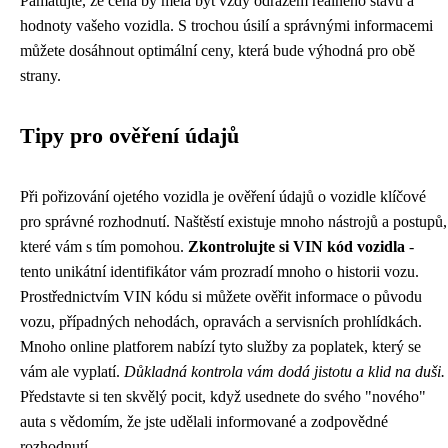
Pamatujte, že cena by měla být vždy odrazem reálného stavu a
hodnoty vašeho vozidla. S trochou úsilí a správnými informacemi
můžete dosáhnout optimální ceny, která bude výhodná pro obě
strany.
Tipy pro ověření údajů
Při pořizování ojetého vozidla je ověření údajů o vozidle klíčové
pro správné rozhodnutí. Naštěstí existuje mnoho nástrojů a postupů,
které vám s tím pomohou.
Zkontrolujte si VIN kód vozidla
-
tento unikátní identifikátor vám prozradí mnoho o historii vozu.
Prostřednictvím VIN kódu si můžete ověřit informace o původu
vozu, případných nehodách, opravách a servisních prohlídkách.
Mnoho online platforem nabízí tyto služby za poplatek, který se
vám ale vyplatí.
Důkladná kontrola vám dodá jistotu a klid na duši.
Představte si ten skvělý pocit, když usednete do svého "nového"
auta s vědomím, že jste udělali informované a zodpovědné
rozhodnutí.