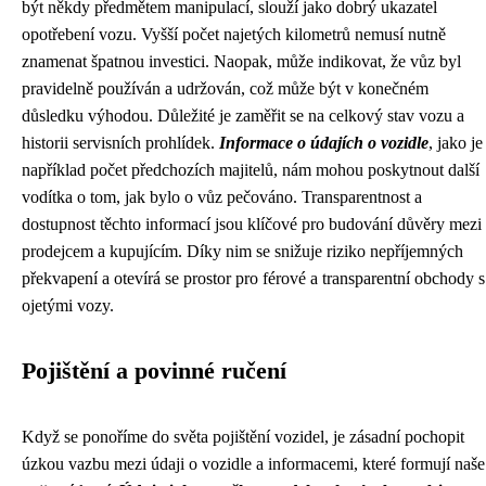
být někdy předmětem manipulací, slouží jako dobrý ukazatel
opotřebení vozu. Vyšší počet najetých kilometrů nemusí nutně
znamenat špatnou investici. Naopak, může indikovat, že vůz byl
pravidelně používán a udržován, což může být v konečném
důsledku výhodou. Důležité je zaměřit se na celkový stav vozu a
historii servisních prohlídek.
Informace o údajích o vozidle
, jako je
například počet předchozích majitelů, nám mohou poskytnout další
vodítka o tom, jak bylo o vůz pečováno. Transparentnost a
dostupnost těchto informací jsou klíčové pro budování důvěry mezi
prodejcem a kupujícím. Díky nim se snižuje riziko nepříjemných
překvapení a otevírá se prostor pro férové a transparentní obchody s
ojetými vozy.
Pojištění a povinné ručení
Když se ponoříme do světa pojištění vozidel, je zásadní pochopit
úzkou vazbu mezi údaji o vozidle a informacemi, které formují naše