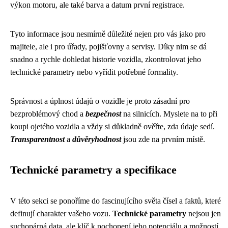
výkon motoru, ale také barva a datum první registrace.
Tyto informace jsou nesmírně důležité nejen pro vás jako pro
majitele, ale i pro úřady, pojišťovny a servisy. Díky nim se dá
snadno a rychle dohledat historie vozidla, zkontrolovat jeho
technické parametry nebo vyřídit potřebné formality.
Správnost a úplnost údajů o vozidle je proto zásadní pro
bezproblémový chod a
bezpečnost
na silnicích. Myslete na to při
koupi ojetého vozidla a vždy si důkladně ověřte, zda údaje sedí.
Transparentnost
a
důvěryhodnost
jsou zde na prvním místě.
Technické parametry a specifikace
V této sekci se ponoříme do fascinujícího světa čísel a faktů, které
definují charakter vašeho vozu.
Technické parametry
nejsou jen
suchopárná data, ale klíč k pochopení jeho potenciálu a možností.