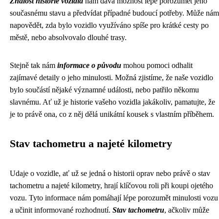
Znalost historie vozidla
nám dává možnost lépe porozumět jeho
současnému stavu a předvídat případné budoucí potřeby. Může nám
napovědět, zda bylo vozidlo využíváno spíše pro krátké cesty po
městě, nebo absolvovalo dlouhé trasy.
Stejně tak nám
informace o původu
mohou pomoci odhalit
zajímavé detaily o jeho minulosti. Možná zjistíme, že naše vozidlo
bylo součástí nějaké významné události, nebo patřilo někomu
slavnému. Ať už je historie vašeho vozidla jakákoliv, pamatujte, že
je to právě ona, co z něj dělá unikátní kousek s vlastním příběhem.
Stav tachometru a najeté kilometry
Udaje o vozidle, ať už se jedná o historii oprav nebo právě o stav
tachometru a najeté kilometry, hrají klíčovou roli při koupi ojetého
vozu. Tyto informace nám pomáhají lépe porozumět minulosti vozu
a učinit informované rozhodnutí.
Stav tachometru
, ačkoliv může