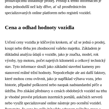
prodávajícímu usnadňuje prodej. Přístup k těmto informacím je
dnes jednodušší než kdy dříve, ať už prostřednictvím
specializovaných online platforem nebo registrů vozidel.
Cena a odhad hodnoty vozidla
Určení ceny vozidla je klíčovým krokem, ať už se jedná o prodej,
koupi nebo třeba jen zhodnocení vašeho majetku. Základem je
důkladná analýza údajů o vozidle, jako je značka, model, rok
výroby, typ motoru, počet najetých kilometrů a celkový technický
stav. Tyto informace slouží jako základní stavební kameny pro
stanovení reálné tržní hodnoty. Nepodceňujte ale ani další faktory,
které mohou cenu ovlivnit, jako je například výbava vozu, jeho
historie, případné poškození nebo naopak nadstandardní péče a
údržba. Pro získání představy o cenách obdobných vozidel na trhu
je vhodné provést průzkum inzertních portálů, aukčních serverů
nebo využít specializované online nástroje pro ocenění vozidel.