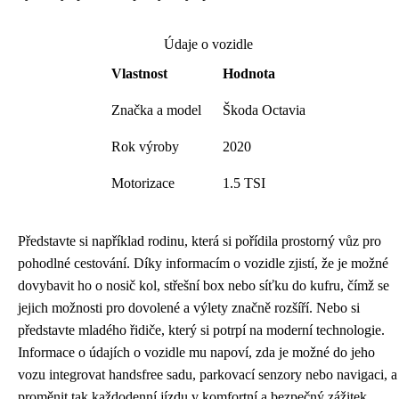
Údaje o vozidle
Vlastnost
Hodnota
Značka a model
Škoda Octavia
Rok výroby
2020
Motorizace
1.5 TSI
Představte si například rodinu, která si pořídila prostorný vůz pro
pohodlné cestování. Díky informacím o vozidle zjistí, že je možné
dovybavit ho o nosič kol, střešní box nebo síťku do kufru, čímž se
jejich možnosti pro dovolené a výlety značně rozšíří. Nebo si
představte mladého řidiče, který si potrpí na moderní technologie.
Informace o údajích o vozidle mu napoví, zda je možné do jeho
vozu integrovat handsfree sadu, parkovací senzory nebo navigaci, a
proměnit tak každodenní jízdu v komfortní a bezpečný zážitek.