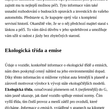
zajistit mu tu nejlepší možnou péči. Tyto informace vám také
usnadní rozhodování o budoucích opravách a investicích do vašeho
automobilu. Představte si, že kupujete ojetý vůz s kompletní
servisní historií. Okamžitě víte, že se o něj předchozí majitel staral s
láskou a péčí. To vám dává důvěru v jeho spolehlivost a umožňuje
vám užít si radost z jízdy bez zbytečných starostí.
Ekologická třída a emise
Údaje o vozidle, konkrétně informace o ekologické třídě a emisích,
nám dnes poskytují cenný náhled na jeho environmentální dopad.
Díky těmto informacím si můžeme vybírat auta šetrnější k planetě a
zároveň motivovat výrobce k vývoji stále ekologičtějších modelů.
Ekologická třída
, označovaná písmenem od A (nejšetrnější) do G,
nám jasně ukazuje, jak dané vozidlo splňuje emisní normy. Čím
vyšší třída, tím čistší provoz a menší zátěž pro ovzduší, které
dýcháme.
Informace o emisích
, vyjádřené v gramech na kilometr