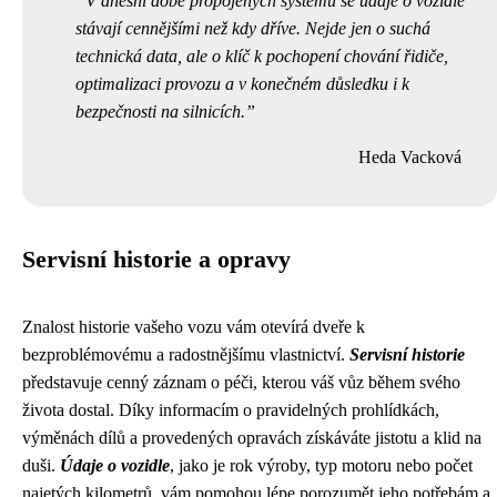
V dnešní době propojených systémů se údaje o vozidle
stávají cennějšími než kdy dříve. Nejde jen o suchá
technická data, ale o klíč k pochopení chování řidiče,
optimalizaci provozu a v konečném důsledku i k
bezpečnosti na silnicích.
Heda Vacková
Servisní historie a opravy
Znalost historie vašeho vozu vám otevírá dveře k
bezproblémovému a radostnějšímu vlastnictví.
Servisní historie
představuje cenný záznam o péči, kterou váš vůz během svého
života dostal. Díky informacím o pravidelných prohlídkách,
výměnách dílů a provedených opravách získáváte jistotu a klid na
duši.
Údaje o vozidle
, jako je rok výroby, typ motoru nebo počet
najetých kilometrů, vám pomohou lépe porozumět jeho potřebám a