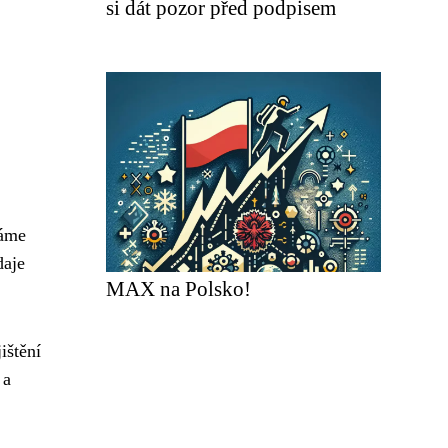
si dát pozor před podpisem
dáme
daje
MAX na Polsko!
ištění
 a