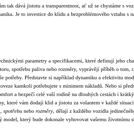
m tak dává jistotu a transparentnost, ať už se chystáme s vo
hanika. Je to investice do klidu a bezproblémového vztahu s 
echnickými parametry a specifikacemi, které definují jeho cha
toru, spotřebu paliva nebo rozměry, vyprávějí příběh o tom, 
 potřeby. Představte si například dynamiku a efektivitu mo
oveze kamkoli potřebujete s minimem nákladů. Nebo si předs
omfort a bezpečí celé vaší rodině na dlouhých cestách i krátk
y, které vám dodají klid a jistotu za volantem v každé situaci
, spotřebu
nebo
rozměry
, dělají z každého vozidla jedinečnéh
vý model, který bude dokonale vyhovovat vašemu životnímu s