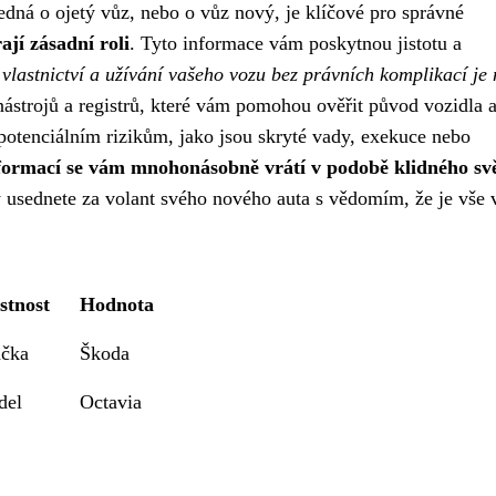
edná o ojetý vůz, nebo o vůz nový, je klíčové pro správné
ají zásadní roli
. Tyto informace vám poskytnou jistotu a
lastnictví a užívání vašeho vozu bez právních komplikací je 
ástrojů a registrů, které vám pomohou ověřit původ vozidla a
potenciálním rizikům, jako jsou skryté vady, exekuce nebo
informací se vám mnohonásobně vrátí v podobě klidného s
y usednete za volant svého nového auta s vědomím, že je vše 
stnost
Hodnota
čka
Škoda
del
Octavia