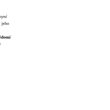
nyní
 jeho
vědomí
v