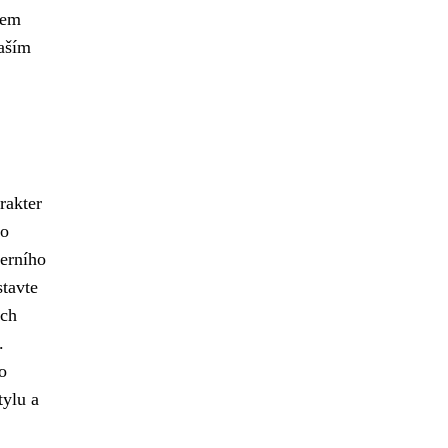
zem
naším
rakter
co
derního
tavte
ých
.
o
tylu a