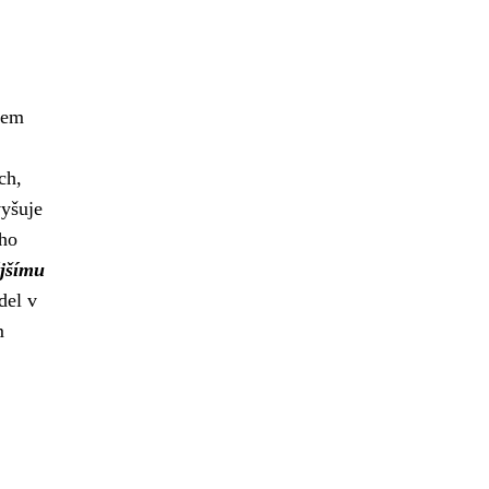
jem
ch,
vyšuje
ého
ějšímu
del v
m