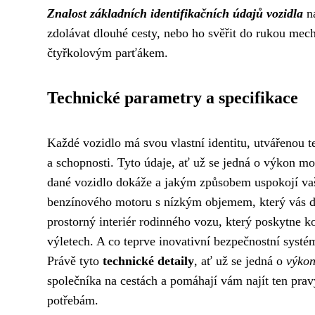
Znalost základních identifikačních údajů vozidla
ná
zdolávat dlouhé cesty, nebo ho svěřit do rukou mec
čtyřkolovým parťákem.
Technické parametry a specifikace
Každé vozidlo má svou vlastní identitu, utvářenou t
a schopnosti. Tyto údaje, ať už se jedná o výkon mo
dané vozidlo dokáže a jakým způsobem uspokojí vaše
benzínového motoru s nízkým objemem, který vás d
prostorný interiér rodinného vozu, který poskytne k
výletech. A co teprve inovativní bezpečnostní systém
Právě tyto
technické detaily
, ať už se jedná o
výkon
společníka na cestách a pomáhají vám najít ten pra
potřebám.