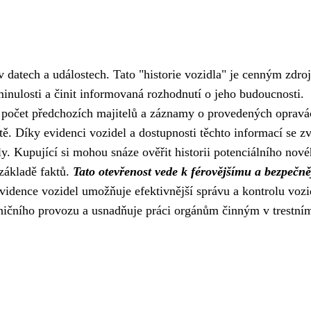
v datech a událostech. Tato "historie vozidla" je cenným zdro
nulosti a činit informovaná rozhodnutí o jeho budoucnosti.
e, počet předchozích majitelů a záznamy o provedených opravá
ě. Díky evidenci vozidel a dostupnosti těchto informací se z
ly. Kupující si mohou snáze ověřit historii potenciálního nov
 základě faktů.
Tato otevřenost vede k férovějšímu a bezpečn
idence vozidel umožňuje efektivnější správu a kontrolu vozi
lničního provozu a usnadňuje práci orgánům činným v trestní