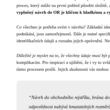
proces, který může na první pohled působit složitě, 
vyplněný návrh do OR je klíčem k hladkému a ry
Co všechno je potřeba uvést v návrhu? Základní ident
podnikání, jsou samozřejmostí. Dále je nutné specifi
identifikačních údajů a rozsahu jejich oprávnění. N
Důležité je myslet na to, že všechny údaje musí být 
komplikacím. Pro inspiraci a ujištění, že i vy to zvl
tímto procesem prošli. Jejich zkušenosti vás mohou 
Návrh do obchodního rejstříku, brána do s
odpovědnost nabývá hmatatelných rozměrů