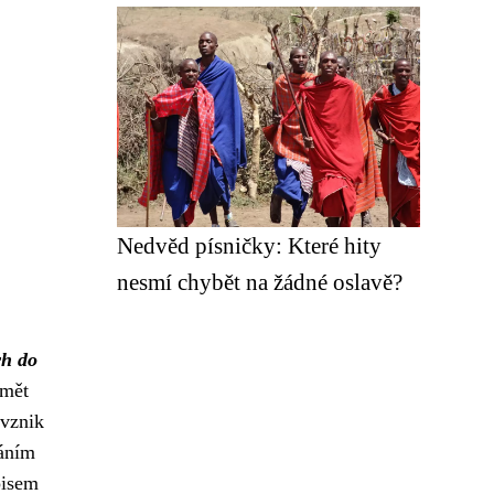
Nedvěd písničky: Které hity
nesmí chybět na žádné oslavě?
h do
dmět
 vznik
káním
pisem