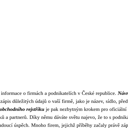
é informace o firmách a podnikatelích v České republice.
Návr
ápis důležitých údajů o vaší firmě, jako je název, sídlo, pře
obchodního rejstříku
je pak nezbytným krokem pro oficiální
íků a partnerů. Díky němu dáváte světu najevo, že to s podni
budoucí úspěch. Mnoho firem, jejichž příběhy začaly právě zá