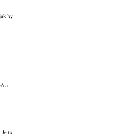
jak by
rů a
 Je to