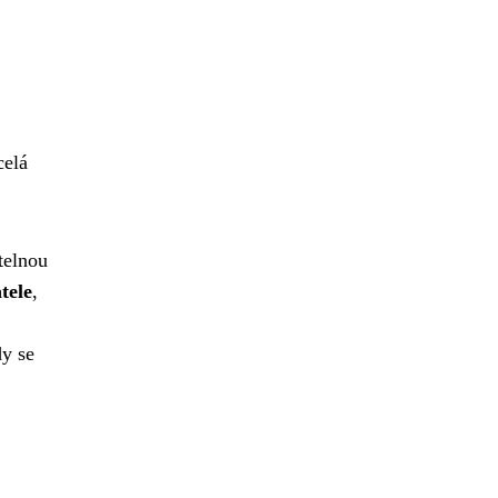
celá
telnou
tele
,
dy se