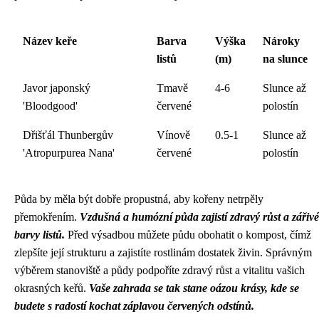
Název keře
Barva
Výška
Nároky
listů
(m)
na slunce
Javor japonský
Tmavě
4-6
Slunce až
'Bloodgood'
červené
polostín
Dřišťál Thunbergův
Vínově
0.5-1
Slunce až
'Atropurpurea Nana'
červené
polostín
Půda by měla být dobře propustná, aby kořeny netrpěly
přemokřením.
Vzdušná a humózní půda zajistí zdravý růst a zářivé
barvy listů.
Před výsadbou můžete půdu obohatit o kompost, čímž
zlepšíte její strukturu a zajistíte rostlinám dostatek živin. Správným
výběrem stanoviště a půdy podpoříte zdravý růst a vitalitu vašich
okrasných keřů.
Vaše zahrada se tak stane oázou krásy, kde se
budete s radostí kochat záplavou červených odstínů.