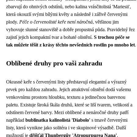
zbarvují do ohnivých odstínů, nebo kalina vrásčitolistá 'Mariesii',
která okouzlí svými bílými květy a následně i zářivě červenými
plody.
Péče o červenolisté keře není náročná
, většinou jim
vyhovuje slunné stanoviště a dobře propustná půda. Pravidelný řez
zajistí jejich kompaktní tvar a bohaté olistění.
S trochou péče se
tak můžete těšit z krásy těchto nevšedních rostlin po mnoho let
.
Oblíbené druhy pro vaši zahradu
Okrasné keře s červenými listy představují elegantní a výrazný
prvek pro každou zahradu. Jejich atraktivní olistění dodá vašemu
venkovnímu prostoru hloubku, texturu a jedinečnou barevnou
paletu. Existuje široká škála druhů, které se liší tvarem, velikostí a
odstínem červené barvy. Mezi oblíbené a nenáročné druhy patří
například
bublinatka kalinolistá 'Diabolo'
s tmavě červenými
listy, která vynikne jako solitéra i ve skupinové výsadbě. Další
možností je
dřišťál Thunbergův 'Atropurpurea Nana'
,