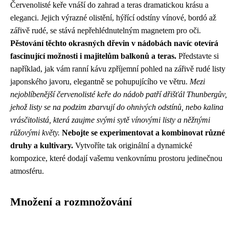
Červenolisté keře vnáší do zahrad a teras dramatickou krásu a
eleganci. Jejich výrazné olistění, hýřící odstíny vínové, bordó až
zářivě rudé, se stává nepřehlédnutelným magnetem pro oči.
Pěstování těchto okrasných dřevin v nádobách navíc otevírá
fascinující možnosti i majitelům balkonů a teras.
Představte si
například, jak vám ranní kávu zpříjemní pohled na zářivě rudé listy
japonského javoru, elegantně se pohupujícího ve větru.
Mezi
nejoblíbenější červenolisté keře do nádob patří dřišťál Thunbergův,
jehož listy se na podzim zbarvují do ohnivých odstínů, nebo kalina
vrásčitolistá, která zaujme svými sytě vínovými listy a něžnými
růžovými květy.
Nebojte se experimentovat a kombinovat různé
druhy a kultivary.
Vytvoříte tak originální a dynamické
kompozice, které dodají vašemu venkovnímu prostoru jedinečnou
atmosféru.
Množení a rozmnožování