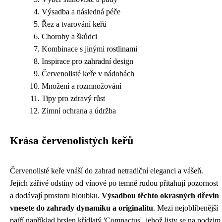
Výsadba a následná péče
Řez a tvarování keřů
Choroby a škůdci
Kombinace s jinými rostlinami
Inspirace pro zahradní design
Červenolisté keře v nádobách
Množení a rozmnožování
Tipy pro zdravý růst
Zimní ochrana a údržba
Krása červenolistých keřů
Červenolisté keře vnáší do zahrad netradiční eleganci a vášeň.
Jejich zářivé odstíny od vínové po temně rudou přitahují pozornost
a dodávají prostoru hloubku.
Výsadbou těchto okrasných dřevin
vnesete do zahrady dynamiku a originalitu
. Mezi nejoblíbenější
patří například brslen křídlatý 'Compactus', jehož listy se na podzim