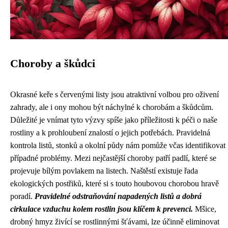
Choroby a škůdci
Okrasné keře s červenými listy jsou atraktivní volbou pro oživení
zahrady, ale i ony mohou být náchylné k chorobám a škůdcům.
Důležité je vnímat tyto výzvy spíše jako příležitosti k péči o naše
rostliny a k prohloubení znalostí o jejich potřebách. Pravidelná
kontrola listů, stonků a okolní půdy nám pomůže včas identifikovat
případné problémy. Mezi nejčastější choroby patří padlí, které se
projevuje bílým povlakem na listech. Naštěstí existuje řada
ekologických postřiků, které si s touto houbovou chorobou hravě
poradí.
Pravidelné odstraňování napadených listů a dobrá
cirkulace vzduchu kolem rostlin jsou klíčem k prevenci.
Mšice,
drobný hmyz živící se rostlinnými šťávami, lze účinně eliminovat