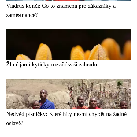
Viadrus končí: Co to znamená pro zákazníky a
zaměstnance?
Žluté jarní kytičky rozzáří vaši zahradu
Nedvěd písničky: Které hity nesmí chybět na žádné
oslavě?