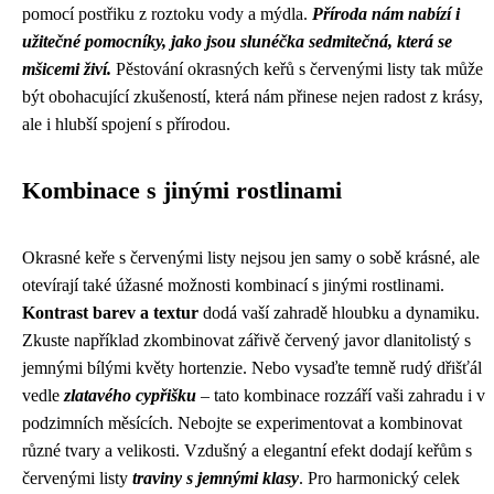
pomocí postřiku z roztoku vody a mýdla.
Příroda nám nabízí i
užitečné pomocníky, jako jsou slunéčka sedmitečná, která se
mšicemi živí.
Pěstování okrasných keřů s červenými listy tak může
být obohacující zkušeností, která nám přinese nejen radost z krásy,
ale i hlubší spojení s přírodou.
Kombinace s jinými rostlinami
Okrasné keře s červenými listy nejsou jen samy o sobě krásné, ale
otevírají také úžasné možnosti kombinací s jinými rostlinami.
Kontrast barev a textur
dodá vaší zahradě hloubku a dynamiku.
Zkuste například zkombinovat zářivě červený javor dlanitolistý s
jemnými bílými květy hortenzie. Nebo vysaďte temně rudý dřišťál
vedle
zlatavého cypřišku
– tato kombinace rozzáří vaši zahradu i v
podzimních měsících. Nebojte se experimentovat a kombinovat
různé tvary a velikosti. Vzdušný a elegantní efekt dodají keřům s
červenými listy
traviny s jemnými klasy
. Pro harmonický celek