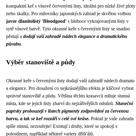
kompaktní keř s vínově červenými listy, ideální pro nízké živé ploty
nebo skalky. Pro milovníky japonských zahrad je skvělou volbou
javor dlanitolistý 'Bloodgood'
s hluboce vykrajovanými listy v
sytě vínové barvě. Tyto okrasné keře s červenými listy se snadno
pěstují a
dodají vaší zahradě nádech elegance a dramatického
půvabu
.
Výběr stanoviště a půdy
Okrasné keře s červenými listy dodají vaší zahradě nádech dramatu
a elegance. Pro dosažení co nejkrásnějšího efektu je klíčové vybrat
správné stanoviště a půdu. Většina těchto krasavců miluje slunná
místa, kde se jejich listy zbarví do nejzářivějších odstínů.
Sluneční
paprsky probouzejí v listech pigmenty zodpovědné za červenou
barvu, a tak se keř rozzáří v celé své kráse.
Pokud je vaše zahrada
spíše stinná, nezoufejte! Existují i druhy, které se spokojí s
polostínem, například některé variety dřišťálů.