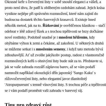
Okrasné keře s červenými listy v sobě snoubí eleganci a vášeň, a
proto není divu, že patří k oblíbeným ozdobám zahrad. Jejich krása
vynikne nejlépe při správném rozmnožení, které nám zajistí do
budoucna dostatek těchto barevných krasavců. Existuje hned
několik metod, jak na to.
Řízkování
je osvědčenou klasikou – stačí
odebrat v létě zdravý řízek a s trochou trpělivosti se brzy dočkáme
nové rostlinky. Podobně snadné je i
množení hřížením
, kdy
ohýbáme výhon k zemi a čekáme, až zakoření. U některých druhů
se můžeme setkat i s
množením semeny
, i když tato metoda bývá
zdlouhavější. Ať už zvolíte jakýkoliv postup, radost z vlastnoručně
rozmnožených keřů s ohnivými listy bude stát za to. Představte si,
jak se vaše zahrada rozzáří záplavou barev, až se vám podaří
namnožit například okouzlující dřín japonský 'Sango Kaku' s
růžovočervenými listy, nebo elegantní javor dlanitolistý
'Atropurpureum' s temně vínovými listy. S trochou péče a trpělivosti
se i vám podaří proměnit vaši zahradu v barevný ráj.
Tipy pro zdravý růst