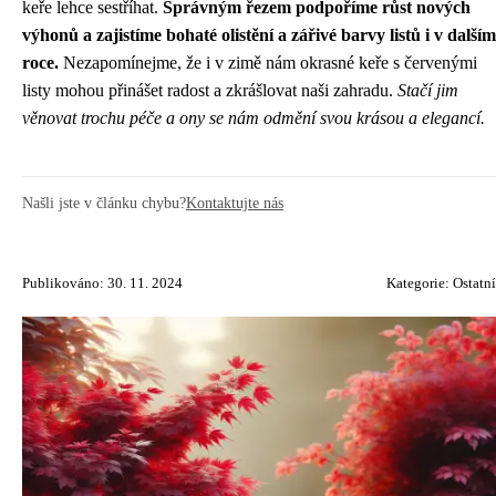
keře lehce sestříhat.
Správným řezem podpoříme růst nových
výhonů a zajistíme bohaté olistění a zářivé barvy listů i v dalším
roce.
Nezapomínejme, že i v zimě nám okrasné keře s červenými
listy mohou přinášet radost a zkrášlovat naši zahradu.
Stačí jim
věnovat trochu péče a ony se nám odmění svou krásou a elegancí.
Našli jste v článku chybu?
Kontaktujte nás
Publikováno: 30. 11. 2024
Kategorie:
Ostatní