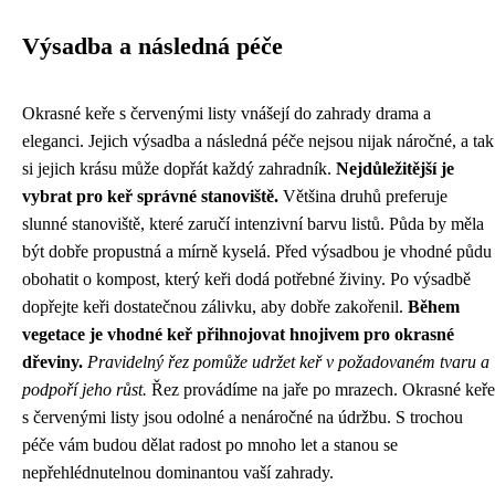
Výsadba a následná péče
Okrasné keře s červenými listy vnášejí do zahrady drama a
eleganci. Jejich výsadba a následná péče nejsou nijak náročné, a tak
si jejich krásu může dopřát každý zahradník.
Nejdůležitější je
vybrat pro keř správné stanoviště.
Většina druhů preferuje
slunné stanoviště, které zaručí intenzivní barvu listů. Půda by měla
být dobře propustná a mírně kyselá. Před výsadbou je vhodné půdu
obohatit o kompost, který keři dodá potřebné živiny. Po výsadbě
dopřejte keři dostatečnou zálivku, aby dobře zakořenil.
Během
vegetace je vhodné keř přihnojovat hnojivem pro okrasné
dřeviny.
Pravidelný řez pomůže udržet keř v požadovaném tvaru a
podpoří jeho růst.
Řez provádíme na jaře po mrazech. Okrasné keře
s červenými listy jsou odolné a nenáročné na údržbu. S trochou
péče vám budou dělat radost po mnoho let a stanou se
nepřehlédnutelnou dominantou vaší zahrady.