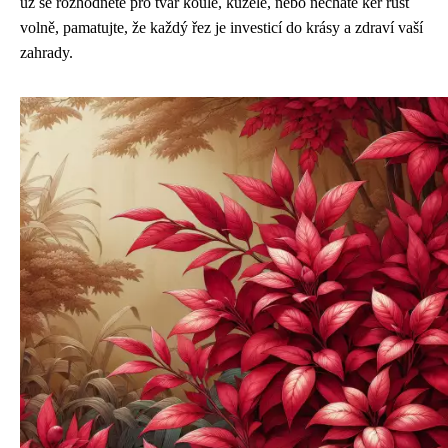
už se rozhodnete pro tvar koule, kužele, nebo necháte keř růst
volně, pamatujte, že každý řez je investicí do krásy a zdraví vaší
zahrady.