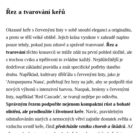
Řez a tvarování keřů
Okrasné keře s červenými listy v sobě snoubí eleganci a originalitu,
a proto se těší velké oblibě. Jejich krása vynikne v zahradě naplno
pouze tehdy, pokud jsou zdravé a správně tvarované.
Řez a
tvarování
těchto krasavců se může zdát na první pohled složité, ale
s trochou cviku a trpělivosti to zvládne každý. Nejdůležitější je
dodržovat základní pravidla a znát specifické potřeby daného
druhu. Například, kultivary dřišťálu s červenými listy, jako je
'Atropurpurea Nana', potřebují řez brzy na jaře, aby se podpořil růst
nových výhonů s intenzivní barvou. Naopak, brsleny s červenými
listy, například 'Red Cascade', se tvarují nejlépe po odkvětu.
Správným řezem podpoříte nejenom kompaktní růst a bohaté
olistění, ale prodloužíte i životnost keře
. Navíc, pravidelným
odstraňováním starých a nemocných větví zajistíte dostatek světla a
vzduchu uvnitř keře, čímž
předcházíte vzniku chorob a škůdců
. Ať