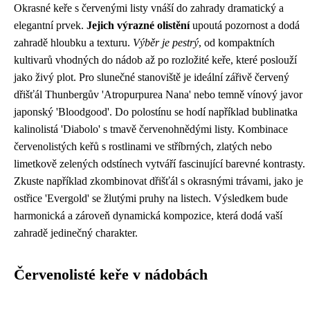
Okrasné keře s červenými listy vnáší do zahrady dramatický a
elegantní prvek.
Jejich výrazné olistění
upoutá pozornost a dodá
zahradě hloubku a texturu.
Výběr je pestrý
, od kompaktních
kultivarů vhodných do nádob až po rozložité keře, které poslouží
jako živý plot. Pro slunečné stanoviště je ideální zářivě červený
dřišťál Thunbergův 'Atropurpurea Nana' nebo temně vínový javor
japonský 'Bloodgood'. Do polostínu se hodí například bublinatka
kalinolistá 'Diabolo' s tmavě červenohnědými listy. Kombinace
červenolistých keřů s rostlinami ve stříbrných, zlatých nebo
limetkově zelených odstínech vytváří fascinující barevné kontrasty.
Zkuste například zkombinovat dřišťál s okrasnými trávami, jako je
ostřice 'Evergold' se žlutými pruhy na listech. Výsledkem bude
harmonická a zároveň dynamická kompozice, která dodá vaší
zahradě jedinečný charakter.
Červenolisté keře v nádobách