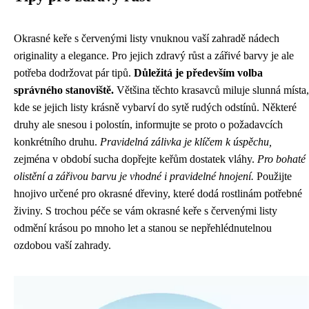
Okrasné keře s červenými listy vnuknou vaší zahradě nádech
originality a elegance. Pro jejich zdravý růst a zářivé barvy je ale
potřeba dodržovat pár tipů.
Důležitá je především volba
správného stanoviště.
Většina těchto krasavců miluje slunná místa,
kde se jejich listy krásně vybarví do sytě rudých odstínů. Některé
druhy ale snesou i polostín, informujte se proto o požadavcích
konkrétního druhu.
Pravidelná zálivka je klíčem k úspěchu,
zejména v období sucha dopřejte keřům dostatek vláhy.
Pro bohaté
olistění a zářivou barvu je vhodné i pravidelné hnojení.
Použijte
hnojivo určené pro okrasné dřeviny, které dodá rostlinám potřebné
živiny. S trochou péče se vám okrasné keře s červenými listy
odmění krásou po mnoho let a stanou se nepřehlédnutelnou
ozdobou vaší zahrady.