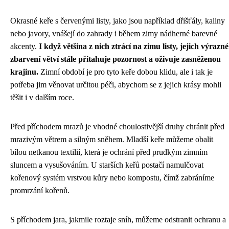
Okrasné keře s červenými listy, jako jsou například dřišťály, kaliny
nebo javory, vnášejí do zahrady i během zimy nádherné barevné
akcenty.
I když většina z nich ztrácí na zimu listy, jejich výrazné
zbarvení větví stále přitahuje pozornost a oživuje zasněženou
krajinu.
Zimní období je pro tyto keře dobou klidu, ale i tak je
potřeba jim věnovat určitou péči, abychom se z jejich krásy mohli
těšit i v dalším roce.
Před příchodem mrazů je vhodné choulostivější druhy chránit před
mrazivým větrem a silným sněhem. Mladší keře můžeme obalit
bílou netkanou textilií, která je ochrání před prudkým zimním
sluncem a vysušováním. U starších keřů postačí namulčovat
kořenový systém vrstvou kůry nebo kompostu, čímž zabráníme
promrzání kořenů.
S příchodem jara, jakmile roztaje sníh, můžeme odstranit ochranu a