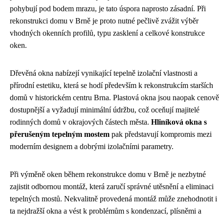
pohybují pod bodem mrazu, je tato úspora naprosto zásadní. Při
rekonstrukci domu v Brně je proto nutné pečlivě zvážit výběr
vhodných okenních profilů, typu zasklení a celkové konstrukce
oken.
Dřevěná okna nabízejí vynikající tepelně izolační vlastnosti a
přírodní estetiku, která se hodí především k rekonstrukcím starších
domů v historickém centru Brna. Plastová okna jsou naopak cenově
dostupnější a vyžadují minimální údržbu, což oceňují majitelé
rodinných domů v okrajových částech města.
Hliníková okna s
přerušeným tepelným mostem
pak představují kompromis mezi
moderním designem a dobrými izolačními parametry.
Při výměně oken během rekonstrukce domu v Brně je nezbytné
zajistit odbornou montáž, která zaručí správné utěsnění a eliminaci
tepelných mostů. Nekvalitně provedená montáž může znehodnotit i
ta nejdražší okna a vést k problémům s kondenzací, plísněmi a