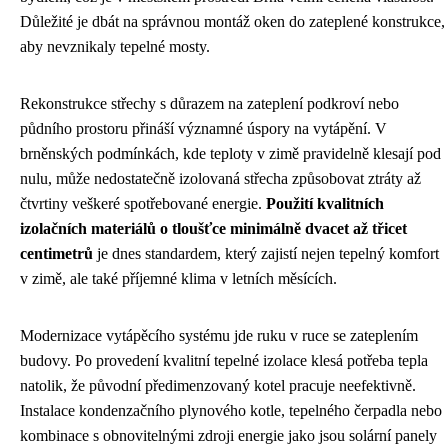
Důležité je dbát na správnou montáž oken do zateplené konstrukce,
aby nevznikaly tepelné mosty.
Rekonstrukce střechy s důrazem na zateplení podkroví nebo
půdního prostoru přináší významné úspory na vytápění. V
brněnských podmínkách, kde teploty v zimě pravidelně klesají pod
nulu, může nedostatečně izolovaná střecha způsobovat ztráty až
čtvrtiny veškeré spotřebované energie.
Použití kvalitních
izolačních materiálů o tloušťce minimálně dvacet až třicet
centimetrů
je dnes standardem, který zajistí nejen tepelný komfort
v zimě, ale také příjemné klima v letních měsících.
Modernizace vytápěcího systému jde ruku v ruce se zateplením
budovy. Po provedení kvalitní tepelné izolace klesá potřeba tepla
natolik, že původní předimenzovaný kotel pracuje neefektivně.
Instalace kondenzačního plynového kotle, tepelného čerpadla nebo
kombinace s obnovitelnými zdroji energie jako jsou solární panely