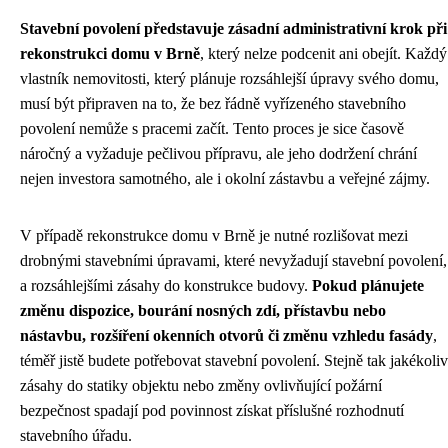
Stavební povolení představuje zásadní administrativní krok při
rekonstrukci domu v Brně
, který nelze podcenit ani obejít. Každý
vlastník nemovitosti, který plánuje rozsáhlejší úpravy svého domu,
musí být připraven na to, že bez řádně vyřízeného stavebního
povolení nemůže s pracemi začít. Tento proces je sice časově
náročný a vyžaduje pečlivou přípravu, ale jeho dodržení chrání
nejen investora samotného, ale i okolní zástavbu a veřejné zájmy.
V případě rekonstrukce domu v Brně je nutné rozlišovat mezi
drobnými stavebními úpravami, které nevyžadují stavební povolení,
a rozsáhlejšími zásahy do konstrukce budovy.
Pokud plánujete
změnu dispozice, bourání nosných zdí, přístavbu nebo
nástavbu, rozšíření okenních otvorů či změnu vzhledu fasády
,
téměř jistě budete potřebovat stavební povolení. Stejně tak jakékoliv
zásahy do statiky objektu nebo změny ovlivňující požární
bezpečnost spadají pod povinnost získat příslušné rozhodnutí
stavebního úřadu.