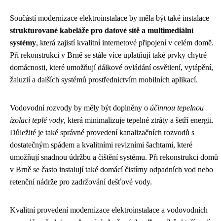
Součástí modernizace elektroinstalace by měla být také instalace
strukturované kabeláže pro datové sítě a multimediální
systémy
, která zajistí kvalitní internetové připojení v celém domě.
Při rekonstrukci v Brně se stále více uplatňují také prvky chytré
domácnosti, které umožňují dálkové ovládání osvětlení, vytápění,
žaluzií a dalších systémů prostřednictvím mobilních aplikací.
Vodovodní rozvody by měly být doplněny o
účinnou tepelnou
izolaci teplé vody
, která minimalizuje tepelné ztráty a šetří energii.
Důležité je také správné provedení kanalizačních rozvodů s
dostatečným spádem a kvalitními revizními šachtami, které
umožňují snadnou údržbu a čištění systému. Při rekonstrukci domů
v Brně se často instalují také domácí čistírny odpadních vod nebo
retenční nádrže pro zadržování dešťové vody.
Kvalitní provedení modernizace elektroinstalace a vodovodních