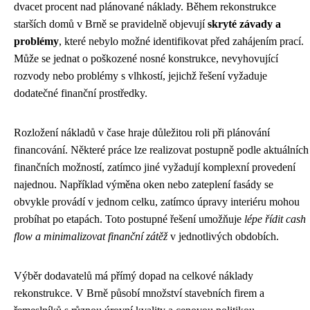
dvacet procent nad plánované náklady. Během rekonstrukce
starších domů v Brně se pravidelně objevují
skryté závady a
problémy
, které nebylo možné identifikovat před zahájením prací.
Může se jednat o poškozené nosné konstrukce, nevyhovující
rozvody nebo problémy s vlhkostí, jejichž řešení vyžaduje
dodatečné finanční prostředky.
Rozložení nákladů v čase hraje důležitou roli při plánování
financování. Některé práce lze realizovat postupně podle aktuálních
finančních možností, zatímco jiné vyžadují komplexní provedení
najednou. Například výměna oken nebo zateplení fasády se
obvykle provádí v jednom celku, zatímco úpravy interiéru mohou
probíhat po etapách. Toto postupné řešení umožňuje
lépe řídit cash
flow a minimalizovat finanční zátěž
v jednotlivých obdobích.
Výběr dodavatelů má přímý dopad na celkové náklady
rekonstrukce. V Brně působí množství stavebních firem a