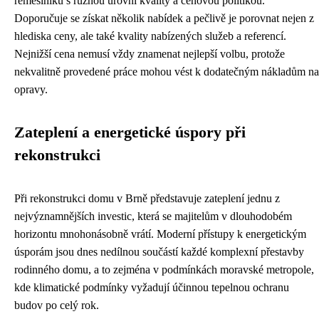
řemeslníků s různou úrovní kvality a cenovou politikou.
Doporučuje se získat několik nabídek a pečlivě je porovnat nejen z
hlediska ceny, ale také kvality nabízených služeb a referencí.
Nejnižší cena nemusí vždy znamenat nejlepší volbu, protože
nekvalitně provedené práce mohou vést k dodatečným nákladům na
opravy.
Zateplení a energetické úspory při
rekonstrukci
Při rekonstrukci domu v Brně představuje zateplení jednu z
nejvýznamnějších investic, která se majitelům v dlouhodobém
horizontu mnohonásobně vrátí. Moderní přístupy k energetickým
úsporám jsou dnes nedílnou součástí každé komplexní přestavby
rodinného domu, a to zejména v podmínkách moravské metropole,
kde klimatické podmínky vyžadují účinnou tepelnou ochranu
budov po celý rok.