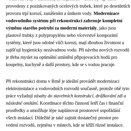
provedeny z pozinkovaných ocelových trubek, které po desetiletích
provozu trpí korozí, zanášením a únikem vody.
Modernizace
vodovodního systému při rekonstrukci zahrnuje kompletní
výměnu starého potrubí za moderní materiály
, jako jsou
plastové trubky z polypropylénu nebo vícevrstvé kompozitní
systémy, které jsou odolné vůči korozi, mají dlouhou životnost a
zajišťují hygienicky nezávadnou vodu. Při návrhu nových rozvodů
je třeba myslet na optimální umístění připojovacích bodů pro
koupelny, kuchyně a další prostory, kde se s vodou pracuje.
Při rekonstrukci domu v Brně je ideální provádět modernizaci
elektroinstalace a vodovodních rozvodů současně, protože obě tyto
práce vyžadují
zásahy do stavebních konstrukcí, drážkování zdí a
následné omítání
. Koordinace těchto činností šetří čas i finanční
prostředky a umožňuje lépe naplánovat prostorové uspořádání
všech instalací. Důležité je také zajistit dostatečný prostor pro
vedení rozvodů, zejména v místech, kde se kříží různé instalace.