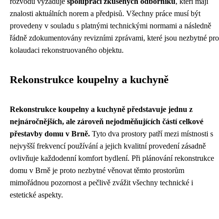
rozvodů vyžaduje
spolupráci zkušených odborníků
, kteří mají
znalosti aktuálních norem a předpisů. Všechny práce musí být
provedeny v souladu s platnými technickými normami a následně
řádně zdokumentovány revizními zprávami, které jsou nezbytné pro
kolaudaci rekonstruovaného objektu.
Rekonstrukce koupelny a kuchyně
Rekonstrukce koupelny a kuchyně představuje jednu z
nejnáročnějších, ale zároveň nejodměňujících částí celkové
přestavby domu v Brně.
Tyto dva prostory patří mezi místnosti s
nejvyšší frekvencí používání a jejich kvalitní provedení zásadně
ovlivňuje každodenní komfort bydlení. Při plánování rekonstrukce
domu v Brně je proto nezbytné věnovat těmto prostorům
mimořádnou pozornost a pečlivě zvážit všechny technické i
estetické aspekty.