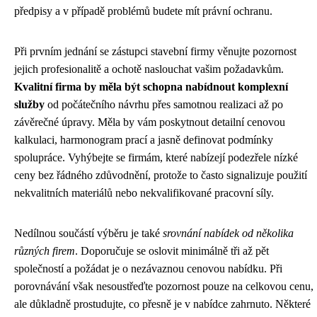
předpisy a v případě problémů budete mít právní ochranu.
Při prvním jednání se zástupci stavební firmy věnujte pozornost
jejich profesionalitě a ochotě naslouchat vašim požadavkům.
Kvalitní firma by měla být schopna nabídnout komplexní
služby
od počátečního návrhu přes samotnou realizaci až po
závěrečné úpravy. Měla by vám poskytnout detailní cenovou
kalkulaci, harmonogram prací a jasně definovat podmínky
spolupráce. Vyhýbejte se firmám, které nabízejí podezřele nízké
ceny bez řádného zdůvodnění, protože to často signalizuje použití
nekvalitních materiálů nebo nekvalifikované pracovní síly.
Nedílnou součástí výběru je také
srovnání nabídek od několika
různých firem
. Doporučuje se oslovit minimálně tři až pět
společností a požádat je o nezávaznou cenovou nabídku. Při
porovnávání však nesoustřeďte pozornost pouze na celkovou cenu,
ale důkladně prostudujte, co přesně je v nabídce zahrnuto. Některé