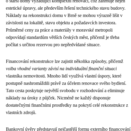
o starší domy vyžadující komplexní renovaci, což zahrnuje nejen
estetické úpravy, ale především řešení technického stavu budovy.
Náklady na rekonstrukci domu v Brně se mohou výrazně lišit v
závislosti na lokalitě, stavu objektu a požadavcích investora.
Průměrné ceny za práce a materiály v moravské metropoli
odpovídají standardům větších českých měst, přičemž je třeba
počítat s určitou rezervou pro nepředvídané situace.
Financování rekonstrukce lze zajistit několika způsoby, přičemž
volba vhodné varianty závisí na individuální finanční situaci
vlastníka nemovitosti. Mnoho lidí využívá vlastní úspory, které
postupně nashromáždili právě za účelem renovace svého bydlení.
Tato cesta poskytuje největší svobodu v rozhodování a eliminuje
náklady na úroky z půjček. Nicméně ne každý disponuje
dostatečnými finančními prostředky na pokrytí celé rekonstrukce z
vlastních zdrojů.
Bankovní úvěry představují nejčastější formu externího financování