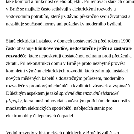
také komfort a funkčnost celého objektu. Při renovaci starších domů
v Brně se majitelé často setkávají s elektrickými rozvody a
vodovodním potrubím, které již dávno překročilo svou životnost a
nesplňuje současné normy ani požadavky moderního bydlení.
Stará elektrická instalace v domech postavených před rokem 1990
často obsahuje
hliníkové vodiče, nedostatečné jištění a zastaralé
rozvaděče
, které neposkytují dostatečnou ochranu proti přetížení a
zkratu. Při rekonstrukci domu v Brně je proto nezbytné provést
kompletní výměnu elektrických rozvodů, která zahrnuje instalaci
nových měděných kabelů s dostatečným průřezem, moderního
rozvaděče s proudovými chrániči a kvalitních zásuvek a vypínačů.
Důležitým aspektem je také
správné dimenzování elektrické
přípojky
, která musí odpovídat současným potřebám domácnosti s
množstvím elektrických spotřebičů, nabíjecích stanic pro
elektromobily či tepelných čerpadel.
Vodní rozvody v historických objektech v Brně bývají často