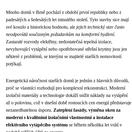
Mnoho domů v Brně pochází z období první republiky nebo z
padesátých a šedesátých let minulého století. Tyto stavby sice mají
své kouzlo a historickou hodnotu, ale
jejich technický stav často
neodpovídá současným požadavkům na komfortní bydlení
.
Zastaralé rozvody elektřiny, nedostatečná tepelná izolace,
nevyhovující vytápění nebo opotřebované střešní krytiny jsou jen
některé z problémů, se kterými se majitelé starších nemovitostí
potýkají.
Energetická náročnost starších domů je jedním z hlavních důvodů,
proč se vlastníci rozhodují pro komplexní rekonstrukci. Moderní
izolační materiály a technologie dokáží snížit náklady na vytápění
až o polovinu, což v dnešní době rostoucích cen energií představuje
nezanedbatelnou úsporu.
Zateplení fasády, výměna oken za
moderní s kvalitními izolačními vlastnostmi a instalace
efektivního vytápěcího systému
se během několika let vrátí v