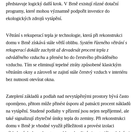
představuje logický další krok. V Brně existují různé dotační
programy, které mohou významně podpořit investice do
ekologických zdrojů vytápění.
Větrání s rekuperací tepla je technologie, která při rekonstrukci
domu v Brně získává stále větší oblibu.
Systém řízeného větrání s
rekuperací dokáže zachytit až devadesát procent tepla z
odváděného vzduchu
a přenést ho do čerstvého přiváděného
vzduchu. Tím se eliminují tepelné ztráty způsobené klasickým
větráním okny a zároveň se zajistí stále čerstvý vzduch v interiéru
bez nutnosti otevírat okna.
Zateplení základů a podlah nad nevytápěnými prostory bývá často
opomíjeno, přitom může přinést úsporu až patnácti procent nákladů
na vytápění. Studené podlahy v přízemí jsou nejen nepříjemné, ale
také signalizují zbytečné úniky tepla do zeminy. Při rekonstrukci
domu v Brně je vhodné využít příležitosti a provést izolaci