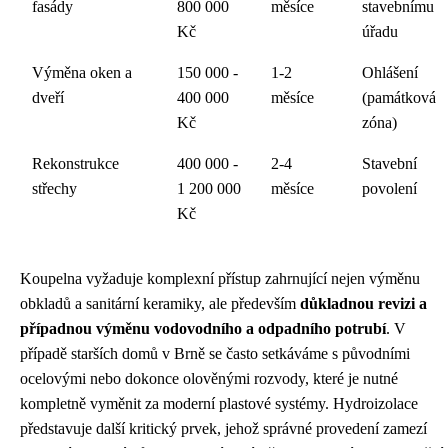
fasády
800 000
měsíce
stavebnímu
Kč
úřadu
Výměna oken a
150 000 -
1-2
Ohlášení
dveří
400 000
měsíce
(památková
Kč
zóna)
Rekonstrukce
400 000 -
2-4
Stavební
střechy
1 200 000
měsíce
povolení
Kč
Koupelna vyžaduje komplexní přístup zahrnující nejen výměnu
obkladů a sanitární keramiky, ale především
důkladnou revizi a
případnou výměnu vodovodního a odpadního potrubí
. V
případě starších domů v Brně se často setkáváme s původními
ocelovými nebo dokonce olověnými rozvody, které je nutné
kompletně vyměnit za moderní plastové systémy. Hydroizolace
představuje další kritický prvek, jehož správné provedení zamezí