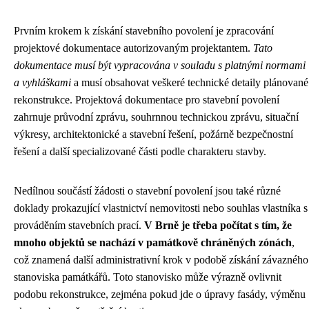
Prvním krokem k získání stavebního povolení je zpracování
projektové dokumentace autorizovaným projektantem.
Tato
dokumentace musí být vypracována v souladu s platnými normami
a vyhláškami
a musí obsahovat veškeré technické detaily plánované
rekonstrukce. Projektová dokumentace pro stavební povolení
zahrnuje průvodní zprávu, souhrnnou technickou zprávu, situační
výkresy, architektonické a stavební řešení, požárně bezpečnostní
řešení a další specializované části podle charakteru stavby.
Nedílnou součástí žádosti o stavební povolení jsou také různé
doklady prokazující vlastnictví nemovitosti nebo souhlas vlastníka s
prováděním stavebních prací.
V Brně je třeba počítat s tím, že
mnoho objektů se nachází v památkově chráněných zónách
,
což znamená další administrativní krok v podobě získání závazného
stanoviska památkářů. Toto stanovisko může výrazně ovlivnit
podobu rekonstrukce, zejména pokud jde o úpravy fasády, výměnu