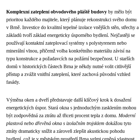
Komplexní zateplení obvodového pláště budovy
by mělo být
prioritou každého majitele, který plánuje rekonstrukci svého domu
v Brně. Investice do kvalitní tepelné izolace vnějších stěn, střechy a
základů tvoří základ energeticky úsporného bydlení. Nejčastěji se
používají kontaktní zateplovací systémy s polystyrenem nebo
minerální vlnou, přičemž volba konkrétního materiálu závisí na
typu konstrukce a požadavcích na požární bezpečnost. U starších
domů v historických částech Brna je někdy nutné volit citlivější
přístup a zvážit vnitřní zateplení, které zachová původní vzhled
fasády.
Výměna oken a dveří představuje další klíčový krok k dosažení
energetických úspor. Stará okna s jednoduchým zasklením mohou
být zodpovědná za ztrátu až třiceti procent tepla z domu.
Moderní
plastová nebo dřevěná okna s izolačním trojsklem
dokážou tyto
ztráty dramaticky snížit a zároveň zlepšit akustickou pohodu
bydlení, což je v městském prostředí Brna velmi ceněná vlastnost.