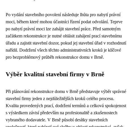
Po vydání stavebního povolení následuje lhůta pro nabytí právní
moci, během které mohou účastníci řízení podat odvolání. Teprve
po nabytí právní moci lze zahájit stavební práce. Před samotným
začátkem rekonstrukce je nutné ohlásit zahájení prací stavebnímu
úřadu a zajistit stavební dozor, pokud jej stavební úřad v rozhodnutí
nařídil. Dodržení všech těchto administrativních kroků je klíčové
pro bezproblémový průběh rekonstrukce domu v Brně.
Výběr kvalitní stavební firmy v Brně
Při plánování rekonstrukce domu v Brně představuje výběr správné
stavební firmy jeden z nejdůležitějších kroků celého procesu.
Kvalita provedených prací, dodržení termínů a celková spokojenost
s výsledkem závisí především na profesionalitě a zkušenostech
vybraného dodavatele. V Brně působí desítky stavebních
společností, které nabízejí své služby v oblasti rekonstrukcí, avšak