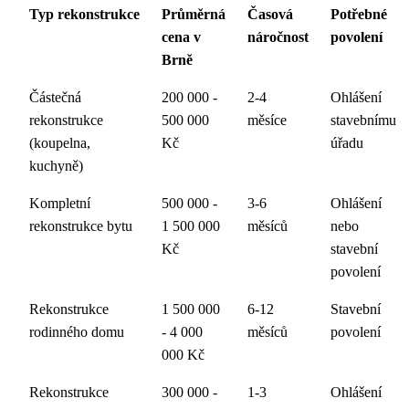
Typ rekonstrukce
Průměrná
Časová
Potřebné
cena v
náročnost
povolení
Brně
Částečná
200 000 -
2-4
Ohlášení
rekonstrukce
500 000
měsíce
stavebnímu
(koupelna,
Kč
úřadu
kuchyně)
Kompletní
500 000 -
3-6
Ohlášení
rekonstrukce bytu
1 500 000
měsíců
nebo
Kč
stavební
povolení
Rekonstrukce
1 500 000
6-12
Stavební
rodinného domu
- 4 000
měsíců
povolení
000 Kč
Rekonstrukce
300 000 -
1-3
Ohlášení