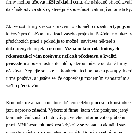
firmy mohou účtovat nižší základní cenu, ale následně připočítávají
další náklady za služby, které jiné společnosti zahrnují automaticky.
Zkušenosti firmy s rekonstrukcemi obdobného rozsahu a typu jsou
klíčové pro úspěšnou realizaci vašeho projektu. Požádejte o ukázky
předchozích prací a pokud je to možné, navštivte některé z
dokončených projektů osobně.
Vizuální kontrola hotových
rekonstrukcí vám poskytne nejlepší představu o kvalitě
provedení
a pozornosti k detailům, kterou můžete od dané firmy
očekávat. Zeptejte se také na konkrétní technologie a postupy, které
firma používá, a ujistěte se, že odpovídají moderním standardům a
vašim představám.
Komunikace a transparentnost během celého procesu rekonstrukce
jsou naprosto zásadní. Vyberte si firmu, která vám poskytne jasný
komunikační kanál a bude vás pravidelně informovat o průběhu
prací. Měli byste mít možnost kdykoliv se zeptat na aktuální stav
projektu a získat srozumitelné odpovědi. Dobrá stavební firma v