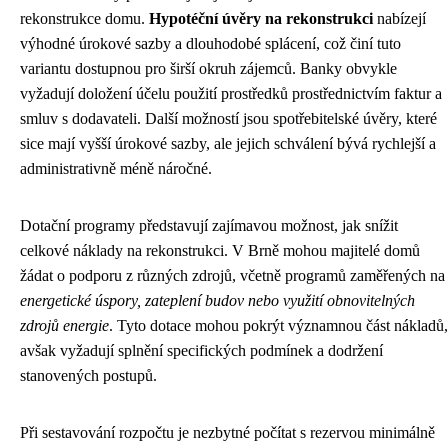
rekonstrukce domu.
Hypotéční úvěry na rekonstrukci
nabízejí
výhodné úrokové sazby a dlouhodobé splácení, což činí tuto
variantu dostupnou pro širší okruh zájemců. Banky obvykle
vyžadují doložení účelu použití prostředků prostřednictvím faktur a
smluv s dodavateli. Další možností jsou spotřebitelské úvěry, které
sice mají vyšší úrokové sazby, ale jejich schválení bývá rychlejší a
administrativně méně náročné.
Dotační programy představují zajímavou možnost, jak snížit
celkové náklady na rekonstrukci. V Brně mohou majitelé domů
žádat o podporu z různých zdrojů, včetně programů zaměřených na
energetické úspory, zateplení budov nebo využití obnovitelných
zdrojů energie
. Tyto dotace mohou pokrýt významnou část nákladů,
avšak vyžadují splnění specifických podmínek a dodržení
stanovených postupů.
Při sestavování rozpočtu je nezbytné počítat s rezervou minimálně