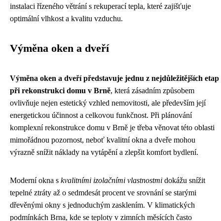
instalaci řízeného větrání s rekuperací tepla, které zajišťuje
optimální vlhkost a kvalitu vzduchu.
Výměna oken a dveří
Výměna oken a dveří představuje jednu z nejdůležitějších etap
při rekonstrukci domu v Brně
, která zásadním způsobem
ovlivňuje nejen estetický vzhled nemovitosti, ale především její
energetickou účinnost a celkovou funkčnost. Při plánování
komplexní rekonstrukce domu v Brně je třeba věnovat této oblasti
mimořádnou pozornost, neboť kvalitní okna a dveře mohou
výrazně snížit náklady na vytápění a zlepšit komfort bydlení.
Moderní okna s
kvalitními izolačními vlastnostmi
dokážu snížit
tepelné ztráty až o sedmdesát procent ve srovnání se starými
dřevěnými okny s jednoduchým zasklením. V klimatických
podmínkách Brna, kde se teploty v zimních měsících často