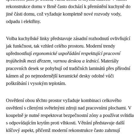
rekonstrukce domu v Brně často dochází k přemístění kuchyně do
jiné části domu, což vyžaduje kompletně nové rozvody vody,
odpadu i elektřiny.
Volba kuchyňské linky představuje zásadní rozhodnutí ovlivňující
jak funkčnost, tak vzhled celého prostoru. Moderní trendy
upřednostňují
ergonomické uspořádání respektující pracovní
trojúhelník mezi dřezem, varnou deskou a lednicí
. Materiály
pracovních desek se pohybují od tradičních laminátů přes přírodní
kámen až po nejmodernější keramické desky odolné vůči
poškrábání i vysokým teplotám.
Osvětlení obou těchto prostor vyžaduje kombinaci celkového
osvětlení s cílenými světelnými zdroji nad pracovními plochami. V
koupelně je nutné respektovat bezpečnostní zóny a používat svítidla
s odpovídajícím krytím proti vlhkosti. Větrání představuje další
klíčový aspekt, přičemž moderní rekonstrukce často zahrnují