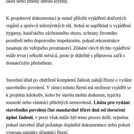
oken nebo změny střešní krytiny.
K projektové dokumentaci je nutné přiložit vyjádření dotčených
orgánů a správců inženýrských sítí. Jedná se například o vyjádření
hygieny, hasičského záchranného sboru, ochrany životního
prostředí nebo dopravního inspektorátu, pokud rekonstrukce
zasahuje do veřejného prostranství.
Získání všech těchto vyjádření
může trvat i několik měsíců
, proto je důležité s přípravou začít s
dostatečným předstihem.
Stavební úřad po obdržení kompletní žádosti zahájí řízení o vydání
stavebního povolení. V rámci tohoto řízení má možnost vyjádřit se
k projektu kdokoliv, koho by stavba mohla dotknout, typicky
sousedé nebo vlastníci přilehlých nemovitostí.
Lhůta pro vydání
stavebního povolení činí standardně třicet dnů od doručení
úplné žádosti
, v praxi však může být tento proces delší, zejména
pokud stavební úřad požaduje doplnění dokumentace nebo pokud
vznesou námitky účastníci řízení.