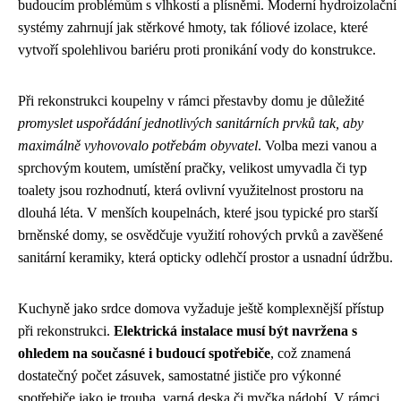
budoucím problémům s vlhkostí a plísněmi. Moderní hydroizolační
systémy zahrnují jak stěrkové hmoty, tak fóliové izolace, které
vytvoří spolehlivou bariéru proti pronikání vody do konstrukce.
Při rekonstrukci koupelny v rámci přestavby domu je důležité
promyslet uspořádání jednotlivých sanitárních prvků tak, aby
maximálně vyhovovalo potřebám obyvatel
. Volba mezi vanou a
sprchovým koutem, umístění pračky, velikost umyvadla či typ
toalety jsou rozhodnutí, která ovlivní využitelnost prostoru na
dlouhá léta. V menších koupelnách, které jsou typické pro starší
brněnské domy, se osvědčuje využití rohových prvků a zavěšené
sanitární keramiky, která opticky odlehčí prostor a usnadní údržbu.
Kuchyně jako srdce domova vyžaduje ještě komplexnější přístup
při rekonstrukci.
Elektrická instalace musí být navržena s
ohledem na současné i budoucí spotřebiče
, což znamená
dostatečný počet zásuvek, samostatné jističe pro výkonné
spotřebiče jako je trouba, varná deska či myčka nádobí. V rámci