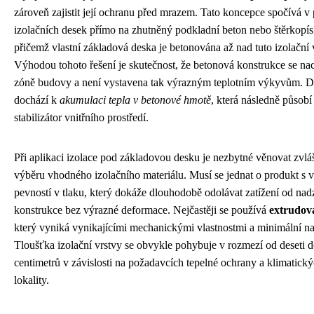
zároveň zajistit její ochranu před mrazem. Tato koncepce spočívá v
izolačních desek přímo na zhutněný podkladní beton nebo štěrkopís
přičemž vlastní základová deska je betonována až nad tuto izolační 
Výhodou tohoto řešení je skutečnost, že betonová konstrukce se nach
zóně budovy a není vystavena tak výrazným teplotním výkyvům. 
dochází k
akumulaci tepla v betonové hmotě
, která následně působí
stabilizátor vnitřního prostředí.
Při aplikaci izolace pod základovou desku je nezbytné věnovat zvlá
výběru vhodného izolačního materiálu. Musí se jednat o produkt s 
pevností v tlaku, který dokáže dlouhodobě odolávat zatížení od na
konstrukce bez výrazné deformace. Nejčastěji se používá
extrudov
který vyniká vynikajícími mechanickými vlastnostmi a minimální na
Tloušťka izolační vrstvy se obvykle pohybuje v rozmezí od deseti d
centimetrů v závislosti na požadavcích tepelné ochrany a klimatic
lokality.