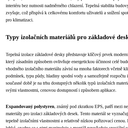
interiéru bez nutnosti nadměrného chlazení. Tepelná stabilita budov
zvyšuje, což přispívá k celkovému komfortu uživatelů a snížení spo
pro klimatizaci.
Typy izolačních materiálů pro základové des
Tepelná izolace základové desky představuje klíčový prvek moderní
který zásadním způsobem ovlivňuje energetickou účinnost celé bu
vhodného izolačního materiálu závisí na mnoha faktorech včetně kl
podmínek, typu půdy, hladiny spodní vody a samozřejmě rozpočtu i
současné době je na trhu dostupných několik typů izolačních materiál
svými vlastnostmi, cenovou dostupností i způsobem aplikace.
Expandovaný polystyren
, známý pod zkratkou EPS, patří mezi nej
materiály pro izolaci základových desek. Tento materiál se vyznačuj
tepelně izolačními vlastnostmi a relativně nízkou pořizovací cenou
lehké, snadno se s nimi manipuluje a montáž nevyžaduje speciální 