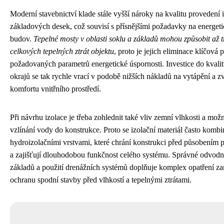
Moderní stavebnictví klade stále vyšší nároky na kvalitu provedení 
základových desek, což souvisí s přísnějšími požadavky na energet
budov.
Tepelné mosty v oblasti soklu a základů mohou způsobit až t
celkových tepelných ztrát objektu
, proto je jejich eliminace klíčová 
požadovaných parametrů energetické úspornosti. Investice do kvalit
okrajů se tak rychle vrací v podobě nižších nákladů na vytápění a 
komfortu vnitřního prostředí.
Při návrhu izolace je třeba zohlednit také vliv zemní vlhkosti a mož
vzlínání vody do konstrukce. Proto se izolační materiál často kombi
hydroizolačními vrstvami, které chrání konstrukci před působením
a zajišťují dlouhodobou funkčnost celého systému. Správné odvodn
základů a použití drenážních systémů doplňuje komplex opatření z
ochranu spodní stavby před vlhkostí a tepelnými ztrátami.