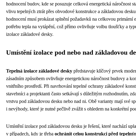
hodnocení budov, kde se posuzuje celková energetická náročnost s
vlivu tepelných ztrát přes obvodové konstrukce a základovou desku
hodnocení musí prokázat splnění požadavků na celkovou primární e
potřebu tepla na vytápění, což přímo ovlivňuje volbu tloušťky a typ
izolace základové desky.
Umístění izolace pod nebo nad základovou d
Tepelná izolace základové desky
představuje klíčový prvek modern
zásadním způsobem ovlivňuje energetickou náročnost budovy a kom
vnitřního prostředí. Při navrhování tepelné ochrany základové konst
stavebníci a projektanti často setkávají s důležitým rozhodnutím, zda
vrstvu pod základovou desku nebo nad ni. Obě varianty mají své s
i nevýhody, které je nutné pečlivě zvážit s ohledem na konkrétní p
Umístění izolace pod základovou desku je řešení, které nachází upl
v případech, kdy je třeba
ochránit celou konstrukci před tepelný