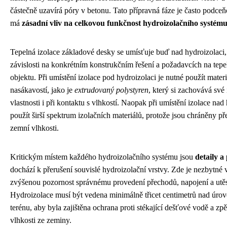
částečně uzavírá póry v betonu. Tato přípravná fáze je často podce
má
zásadní vliv na celkovou funkčnost hydroizolačního systém
Tepelná izolace základové desky se umísťuje buď nad hydroizolaci,
závislosti na konkrétním konstrukčním řešení a požadavcích na tep
objektu. Při umístění izolace pod hydroizolaci je nutné použít mater
nasákavostí, jako je
extrudovaný polystyren
, který si zachovává své 
vlastnosti i při kontaktu s vlhkostí. Naopak při umístění izolace nad
použít širší spektrum izolačních materiálů, protože jsou chráněny 
zemní vlhkosti.
Kritickým místem každého hydroizolačního systému jsou
detaily a
dochází k přerušení souvislé hydroizolační vrstvy. Zde je nezbytné
zvýšenou pozornost správnému provedení přechodů, napojení a utě
Hydroizolace musí být vedena minimálně třicet centimetrů nad úro
terénu, aby byla zajištěna ochrana proti stékající dešťové vodě a z
vlhkosti ze zeminy.