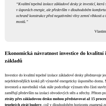
Kvalitní tepelná izolace základové desky je investicí, která 
v úsporách energie, ale především v dlouhodobém komfortu
ochraně konstrukce před negativními vlivy zemní vlhkosti a 
mostů.
Vlastim
Ekonomická návratnost investice do kvalitní 
základů
Investice do kvalitní tepelné izolace základové desky představuje je
nejefektivnějších kroků při výstavbě energeticky úsporného domu
investorů a stavebníků však stále podceňuje význam této části stavb
zaměřují především na izolaci obvodových stěn a střechy. Přitom p
ztráty přes základovou desku mohou představovat až 15 proce
tepelných ztrát budovy
, což v dlouhodobém horizontu znamená zn