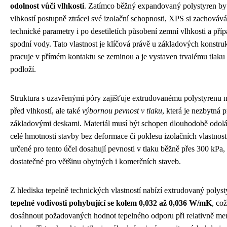
odolnost vůči vlhkosti
. Zatímco běžný expandovaný polystyren by 
vlhkostí postupně ztrácel své izolační schopnosti, XPS si zachovává 
technické parametry i po desetiletích působení zemní vlhkosti a pří
spodní vody. Tato vlastnost je klíčová právě u základových konstruk
pracuje v přímém kontaktu se zeminou a je vystaven trvalému tlaku 
podloží.
Struktura s uzavřenými póry zajišťuje extrudovanému polystyrenu 
před vlhkostí, ale také
výbornou pevnost v tlaku
, která je nezbytná 
základovými deskami. Materiál musí být schopen dlouhodobě odoláv
celé hmotnosti stavby bez deformace či poklesu izolačních vlastnos
určené pro tento účel dosahují pevnosti v tlaku běžně přes 300 kPa, 
dostatečné pro většinu obytných i komerčních staveb.
Z hlediska tepelně technických vlastností nabízí extrudovaný polys
tepelné vodivosti pohybující se kolem 0,032 až 0,036 W/mK
, co
dosáhnout požadovaných hodnot tepelného odporu při relativně me