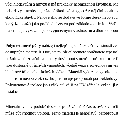
vůči hlodavcům a hmyzu a má prakticky neomezenou životnost. Mat
nehořlavý a neobsahuje žádné škodlivé látky, což z něj činí ideální 
ekologické stavby. Pěnové sklo se dodává ve formě desek nebo syp
který lze použít jako podkladní vrstvu pod základovou desku. Vyšší
materiálu je vyvážena jeho výjimečnými vlastnostmi a dlouhodobou 
Polyuretanové pěny
nabízejí nejlepší tepelně izolační vlastnosti ze
dostupných materiálů. Díky velmi nízké hodnotě součinitele tepelné 
požadované izolační parametry dosáhnout s menší tloušťkou mater
jsou dostupné v různých variantách, včetně verzí s povrchovými vr
hliníkové fólie nebo skelných vláken. Materiál vykazuje vysokou pe
minimální nasákavost, což ho předurčuje pro použití pod základov
Polyuretanové izolace jsou však citlivější na UV záření a vyžadují r
instalaci.
Minerální vlna v podobě desek se používá méně často, avšak v urči
může být vhodnou volbou. Tento materiál je nehořlavý, paropropus