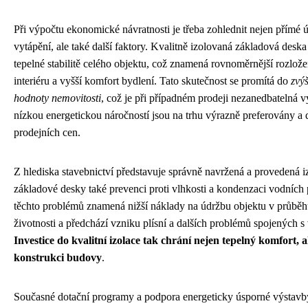
Při výpočtu ekonomické návratnosti je třeba zohlednit nejen přímé 
vytápění, ale také další faktory. Kvalitně izolovaná základová deska 
tepelné stabilitě celého objektu, což znamená rovnoměrnější rozložen
interiéru a vyšší komfort bydlení. Tato skutečnost se promítá do
zvýš
hodnoty nemovitosti
, což je při případném prodeji nezanedbatelná
nízkou energetickou náročností jsou na trhu výrazně preferovány a 
prodejních cen.
Z hlediska stavebnictví představuje správně navržená a provedená i
základové desky také prevenci proti vlhkosti a kondenzaci vodních 
těchto problémů znamená nižší náklady na údržbu objektu v průběh
životnosti a předchází vzniku plísní a dalších problémů spojených s 
Investice do kvalitní izolace tak chrání nejen tepelný komfort, 
konstrukci budovy
.
Současné dotační programy a podpora energeticky úsporné výstavby