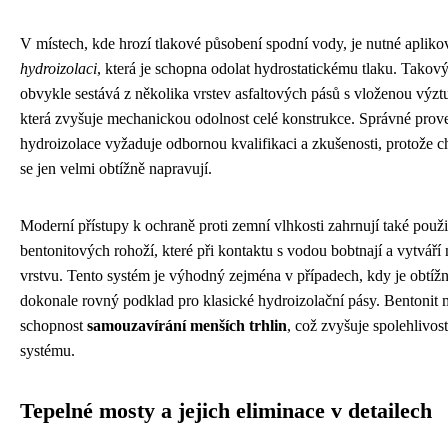
V místech, kde hrozí tlakové působení spodní vody, je nutné apliko
hydroizolaci
, která je schopna odolat hydrostatickému tlaku. Takov
obvykle sestává z několika vrstev asfaltových pásů s vloženou výz
která zvyšuje mechanickou odolnost celé konstrukce. Správné prov
hydroizolace vyžaduje odbornou kvalifikaci a zkušenosti, protože c
se jen velmi obtížně napravují.
Moderní přístupy k ochraně proti zemní vlhkosti zahrnují také použi
bentonitových rohoží, které při kontaktu s vodou bobtnají a vytváří
vrstvu. Tento systém je výhodný zejména v případech, kdy je obtížné
dokonale rovný podklad pro klasické hydroizolační pásy. Bentonit 
schopnost
samouzavírání menších trhlin
, což zvyšuje spolehlivos
systému.
Tepelné mosty a jejich eliminace v detailech