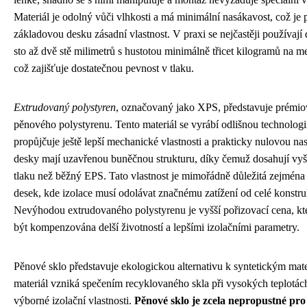
Materiál je odolný vůči vlhkosti a má minimální nasákavost, což je 
základovou desku zásadní vlastnost. V praxi se nejčastěji používají
sto až dvě stě milimetrů s hustotou minimálně třicet kilogramů na m
což zajišťuje dostatečnou pevnost v tlaku.
Extrudovaný polystyren
, označovaný jako XPS, představuje prémio
pěnového polystyrenu. Tento materiál se vyrábí odlišnou technologi
propůjčuje ještě lepší mechanické vlastnosti a prakticky nulovou n
desky mají uzavřenou buněčnou strukturu, díky čemuž dosahují vyšš
tlaku než běžný EPS. Tato vlastnost je mimořádně důležitá zejmén
desek, kde izolace musí odolávat značnému zatížení od celé konstr
Nevýhodou extrudovaného polystyrenu je vyšší pořizovací cena, k
být kompenzována delší životností a lepšími izolačními parametry.
Pěnové sklo představuje ekologickou alternativu k syntetickým mat
materiál vzniká spečením recyklovaného skla při vysokých teplotác
výborné izolační vlastnosti.
Pěnové sklo je zcela nepropustné pr