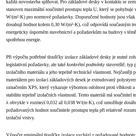
každá novostavba splňovat. Pro základové desky v kontaktu se zem
stanoven maximální součinitel prostupu tepla U, který se pohybuje 
W/(m²·K) pro normové požadavky. Doporučené hodnoty jsou však p
dosahují hodnot kolem 0,30 W/(m²·K), což odpovídá současným t
energeticky úsporném stavebnictví a požadavkům na budovy s tém
spotřebou energie.
Při výpočtu potřebné tloušťky izolace základové desky je nutné zoh
legislativní požadavky, ale také
konkrétní podmínky staveniště
, typ 
izolačního materiálu a jeho tepelně technické vlastnosti. Nejčastěji
materiálem pro izolaci základových desek je extrudovaný polystyr
označením XPS, který vykazuje výbornou odolnost proti vlhkosti 
stabilitu tepelně izolačních vlastností. Tento materiál má součinitel 
λ obvykle v rozmezí 0,032 až 0,038 W/(m·K), což umožňuje dosáh
požadovaných hodnot součinitele prostupu tepla při relativně rozum
izolační vrstvy.
Výpočet minimální tloušťky izolace vychází z požadované hodnoty 