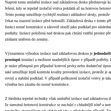
Naproti tomu umístění izolace nad základovou desku představuje k
řešení, kdy se tepelně izolační vrstva pokládá až na hotovou betono
Tento postup umožňuje
rychlejší realizaci základové desky
, protože
čekat na osazení izolace před betonáží. Základová deska v tomto př
funkci nosné konstrukce a zároveň slouží jako podklad pro následné
podlahy. Izolace položená nad deskou pak chrání vnitřní prostor př
ztrátami směrem do zeminy.
Významnou výhodou izolace nad základovou deskou je
jednodušší
prostupů
instalací a možnost snadnějších úprav v případě potřeby.
je snáze přístupná pro případné kotevní prvky nebo dodatečné úprav
také umožňuje lepší kontrolu kvality provedení izolace, protože je 
rovný a stabilní podklad. V případě poškození izolační vrstvy je tak
výměna bez zásahu do nosné konstrukce.
Z hlediska tepelné techniky však umístění izolace nad základovou
že
samotná betonová konstrukce se nachází v chladnější zóně
a nemů
tepelného akumulátoru tak efektivně jako v předchozím případě. Ten