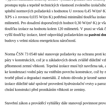
prostupu tepla a tepelně technických vlastností zvoleného izolačního
splnění normových požadavků s hodnotou U rovnou 0,45 W/(m²·K) j
XPS s λ rovnou 0,035 W/(m·K) potřebná minimální tloušťka izolace
milimetrů. Pro dosažení doporučených hodnot 0,30 W/(m²·K) je vša
tloušťku izolace na hodnotu kolem 120 milimetrů. V praxi se však ča
vyšší tloušťky izolace, které odpovídají požadavkům na
pasivní d
budovy s velmi nízkou energetickou náročností.
Norma ČSN 73 0540 také stanovuje požadavky na ochranu proti k
páry v konstrukcích, což je u základových desek zvláště důležité v
přítomnosti zemní vlhkosti. Tepelná izolace musí být navržena tak,
ke kondenzaci vodní páry na vnitřním povrchu konstrukce, což by 
tvorbě plísní a degradaci materiálů. Z tohoto důvodu je kromě samo
izolace důležité také správné provedení
hydroizolační vrstvy
a paroz
chrání konstrukci před pronikáním vlhkosti ze zeminy.
Stavební zákon a prováděcí vyhlášky dále stanovují povinnost prov