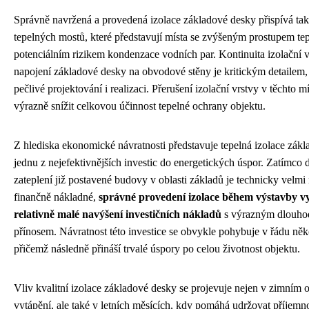
Správně navržená a provedená izolace základové desky přispívá tak
tepelných mostů, které představují místa se zvýšeným prostupem tep
potenciálním rizikem kondenzace vodních par. Kontinuita izolační v
napojení základové desky na obvodové stěny je kritickým detailem,
pečlivé projektování i realizaci. Přerušení izolační vrstvy v těchto 
výrazně snížit celkovou účinnost tepelné ochrany objektu.
Z hlediska ekonomické návratnosti představuje tepelná izolace zák
jednu z nejefektivnějších investic do energetických úspor. Zatímco
zateplení již postavené budovy v oblasti základů je technicky velmi
finančně nákladné,
správné provedení izolace během výstavby v
relativně malé navýšení investičních nákladů
s výrazným dlouh
přínosem. Návratnost této investice se obvykle pohybuje v řádu něko
přičemž následně přináší trvalé úspory po celou životnost objektu.
Vliv kvalitní izolace základové desky se projevuje nejen v zimním 
vytápění, ale také v letních měsících, kdy pomáhá udržovat příjemn