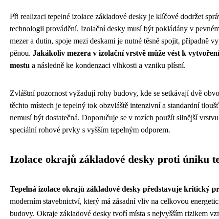
Při realizaci tepelné izolace základové desky je klíčové dodržet spr
technologii provádění. Izolační desky musí být pokládány v pevné
mezer a dutin, spoje mezi deskami je nutné těsně spojit, případně v
pěnou.
Jakákoliv mezera v izolační vrstvě může vést k vytvořen
mostu
a následně ke kondenzaci vlhkosti a vzniku plísní.
Zvláštní pozornost vyžadují rohy budovy, kde se setkávají dvě obv
těchto místech je tepelný tok obzvláště intenzivní a standardní tlouš
nemusí být dostatečná. Doporučuje se v rozích použít silnější vrstv
speciální rohové prvky s vyšším tepelným odporem.
Izolace okrajů základové desky proti úniku t
Tepelná izolace okrajů základové desky představuje kritický p
moderním stavebnictví, který má zásadní vliv na celkovou energetic
budovy. Okraje základové desky tvoří místa s nejvyšším rizikem vz