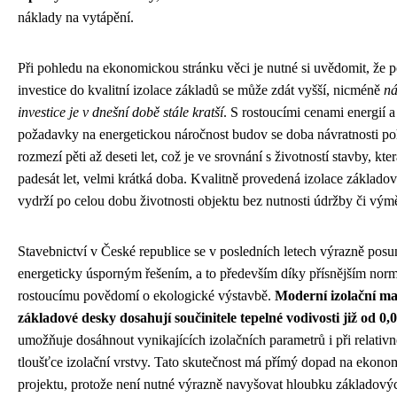
náklady na vytápění.
Při pohledu na ekonomickou stránku věci je nutné si uvědomit, že p
investice do kvalitní izolace základů se může zdát vyšší, nicméně
ná
investice je v dnešní době stále kratší
. S rostoucími cenami energií a
požadavky na energetickou náročnost budov se doba návratnosti p
rozmezí pěti až deseti let, což je ve srovnání s životností stavby, kte
padesát let, velmi krátká doba. Kvalitně provedená izolace základo
vydrží po celou dobu životnosti objektu bez nutnosti údržby či vým
Stavebnictví v České republice se v posledních letech výrazně pos
energeticky úsporným řešením, a to především díky přísnějším nor
rostoucímu povědomí o ekologické výstavbě.
Moderní izolační ma
základové desky dosahují součinitele tepelné vodivosti již od 
umožňuje dosáhnout vynikajících izolačních parametrů i při relativ
tloušťce izolační vrstvy. Tato skutečnost má přímý dopad na ekono
projektu, protože není nutné výrazně navyšovat hloubku základovýc