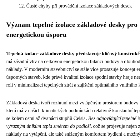
Časté chyby při provádění izolace základových desek
Význam tepelné izolace základové desky pro
energetickou úsporu
Tepelná izolace základové desky představuje klíčový konstrukč
má zásadní vliv na celkovou energetickou bilanci budovy a dlouho
náklady. V moderním stavebnictví se stále více prosazuje koncept e
úsporných staveb, kde právě kvalitní izolace spodní stavby hraje ne
roli v minimalizaci tepelných ztrát a zajištění optimálního vnitřního 
Základová deska tvoří rozhraní mezi vytápěným prostorem budovy
která má v našich klimatických podmínkách relativně konstantní tep
se kolem osmi až dvanácti stupňů Celsia.
Bez odpovídající tepelné i
výrazným únikům tepla směrem do podloží
, což se projevuje nejen
náklady na vytápění, ale také sníženým komfortem bydlení a možn