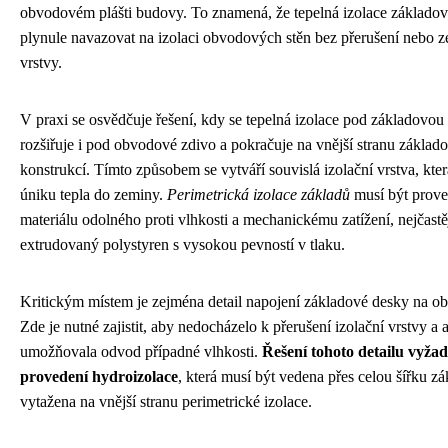
obvodovém plášti budovy. To znamená, že tepelná izolace základo
plynule navazovat na izolaci obvodových stěn bez přerušení nebo ze
vrstvy.
V praxi se osvědčuje řešení, kdy se tepelná izolace pod základovou
rozšiřuje i pod obvodové zdivo a pokračuje na vnější stranu základ
konstrukcí. Tímto způsobem se vytváří souvislá izolační vrstva, kter
úniku tepla do zeminy.
Perimetrická izolace základů
musí být prove
materiálu odolného proti vlhkosti a mechanickému zatížení, nejčastě
extrudovaný polystyren s vysokou pevností v tlaku.
Kritickým místem je zejména detail napojení základové desky na o
Zde je nutné zajistit, aby nedocházelo k přerušení izolační vrstvy a
umožňovala odvod případné vlhkosti.
Řešení tohoto detailu vyžad
provedení hydroizolace
, která musí být vedena přes celou šířku z
vytažena na vnější stranu perimetrické izolace.