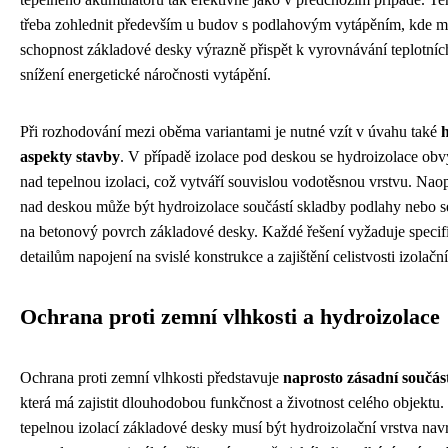
třeba zohlednit především u budov s podlahovým vytápěním, kde 
schopnost základové desky výrazně přispět k vyrovnávání teplotní
snížení energetické náročnosti vytápění.
Při rozhodování mezi oběma variantami je nutné vzít v úvahu také
aspekty stavby
. V případě izolace pod deskou se hydroizolace obv
nad tepelnou izolaci, což vytváří souvislou vodotěsnou vrstvu. Naop
nad deskou může být hydroizolace součástí skladby podlahy nebo s
na betonový povrch základové desky. Každé řešení vyžaduje specifi
detailům napojení na svislé konstrukce a zajištění celistvosti izolační
Ochrana proti zemní vlhkosti a hydroizolace
Ochrana proti zemní vlhkosti představuje
naprosto zásadní součás
která má zajistit dlouhodobou funkčnost a životnost celého objektu. 
tepelnou izolací základové desky musí být hydroizolační vrstva nav