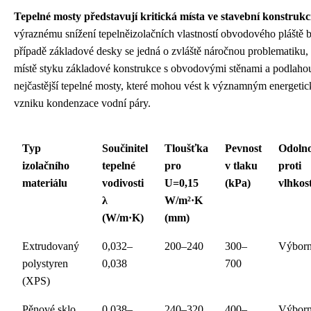
Tepelné mosty představují kritická místa ve stavební konstrukc
výraznému snížení tepelněizolačních vlastností obvodového pláště
případě základové desky se jedná o zvláště náročnou problematiku,
místě styku základové konstrukce s obvodovými stěnami a podlahou
nejčastější tepelné mosty, které mohou vést k významným energeti
vzniku kondenzace vodní páry.
Typ
Součinitel
Tloušťka
Pevnost
Odolno
izolačního
tepelné
pro
v tlaku
proti
materiálu
vodivosti
U=0,15
(kPa)
vlhkost
λ
W/m²·K
(W/m·K)
(mm)
Extrudovaný
0,032–
200–240
300–
Výbor
polystyren
0,038
700
(XPS)
Pěnové sklo
0,038–
240–320
400–
Výbor