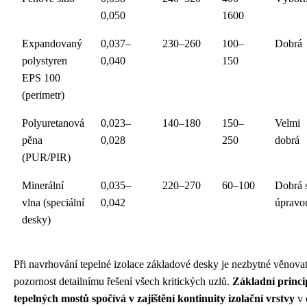
0,050
1600
Expandovaný
0,037–
230–260
100–
Dobrá
polystyren
0,040
150
EPS 100
(perimetr)
Polyuretanová
0,023–
140–180
150–
Velmi
pěna
0,028
250
dobrá
(PUR/PIR)
Minerální
0,035–
220–270
60–100
Dobrá 
vlna (speciální
0,042
úpravo
desky)
Při navrhování tepelné izolace základové desky je nezbytné věnov
pozornost detailnímu řešení všech kritických uzlů.
Základní princi
tepelných mostů spočívá v zajištění kontinuity izolační vrstvy
v 