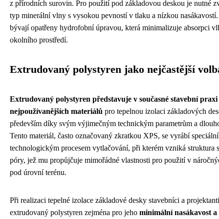
z přírodních surovin. Pro použití pod základovou deskou je nutné zv
typ minerální vlny s vysokou pevností v tlaku a nízkou nasákavostí
bývají opatřeny hydrofobní úpravou, která minimalizuje absorpci vl
okolního prostředí.
Extrudovaný polystyren jako nejčastější volb
Extrudovaný polystyren představuje v současné stavební praxi 
nejpoužívanějších materiálů
pro tepelnou izolaci základových dese
především díky svým výjimečným technickým parametrům a dlouhod
Tento materiál, často označovaný zkratkou XPS, se vyrábí speciáln
technologickým procesem vytlačování, při kterém vzniká struktura 
póry, jež mu propůjčuje mimořádné vlastnosti pro použití v nároč
pod úrovní terénu.
Při realizaci tepelné izolace základové desky stavebníci a projektanti
extrudovaný polystyren zejména pro jeho
minimální nasákavost a