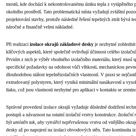
mostů, kde dochází k nekontrolovanému úniku tepla z vytápěného p
okolního prostředí. Tato problematická místa vyžadují zvláštní pozor
projektování stavby, protože následné řešení tepelných ztrát bývá 
náročné a finančně velmi nákladné.
Při realizaci
izolace okrajů základové desky
je nezbytné zohlednit
klíčových aspektů, které společně ovlivňují účinnost celého izolačn
Prvním z nich je výběr vhodného izolačního materiálu, který musí s
specifické požadavky na odolnost vůči vlhkosti, mechanickou pevno
dlouhodobou stálost tepelněizolačních vlastností. V praxi se nejčast
extrudovaný polystyren, který vyniká minimální nasákavostí a vyso
tlaku, což jsou vlastnosti nezbytné pro aplikaci v kontaktu se zemin
Správné provedení izolace okrajů vyžaduje důsledné dodržení tech
postupů a návaznost na ostatní izolační vrstvy konstrukce.
Izolační 
být umístěn tak, aby vytvářel nepřerušenou vrstvu
od vnějšího okraj
desky až po napojení na izolaci obvodových stěn. Tato kontinuita iz