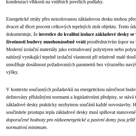
kondenzací vlhkosti na vnitřních površích podlahy.
Energetické ztráty přes neizolovanou základovou desku mohou před
dvacet až třicet procent celkových tepelných ztrát objektu. Tento úd
dokumentuje, že
investice do kvalitní izolace základové desky s
životnosti budovy mnohonásobně vrátí
prostřednictvím úspor na 
Moderní izolační materiály jako extrudovaný polystyren nebo poly
nabízejí vynikající tepelně izolační vlastnosti při relativně malé tlou
umožňuje dosáhnout požadovaných parametrů bez výrazného navýš
výšky.
V kontextu současných požadavků na energetickou náročnost budov
definovány příslušnými normami a legislativními předpisy, se stává 
základové desky prakticky nezbytnou součástí každé novostavby. 
součinitele prostupu tepla základové desky musí splňovat stanovené
doporučené hodnoty pro nízkoenergetické a pasivní domy jsou ještě 
normativní minimum
.