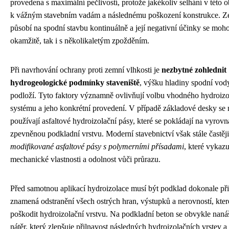
provedena s maximální pečlivostí, protože jakékoliv selhání v této o
k vážným stavebním vadám a následnému poškození konstrukce. Z
působí na spodní stavbu kontinuálně a její negativní účinky se moho
okamžitě, tak i s několikaletým zpožděním.
Při navrhování ochrany proti zemní vlhkosti je
nezbytné zohlednit
hydrogeologické podmínky staveniště
, výšku hladiny spodní vod
podloží. Tyto faktory významně ovlivňují volbu vhodného hydroiz
systému a jeho konkrétní provedení. V případě základové desky se n
používají asfaltové hydroizolační pásy, které se pokládají na vyrov
zpevněnou podkladní vrstvu. Moderní stavebnictví však stále častěj
modifikované asfaltové pásy s polymerními přísadami
, které vykazu
mechanické vlastnosti a odolnost vůči průrazu.
Před samotnou aplikací hydroizolace musí být podklad dokonale př
znamená odstranění všech ostrých hran, výstupků a nerovností, kte
poškodit hydroizolační vrstvu. Na podkladní beton se obvykle nanáš
nátěr, který zlepšuje přilnavost následných hydroizolačních vrstev 