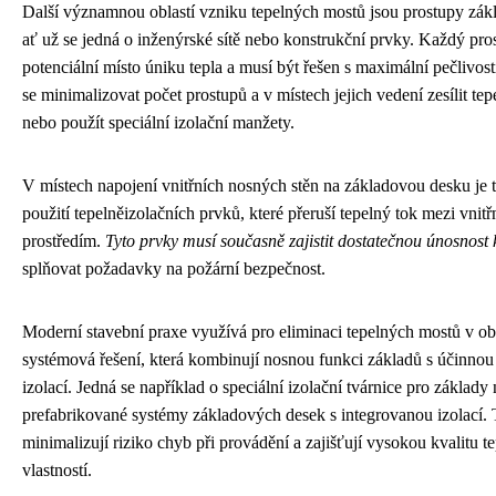
Další významnou oblastí vzniku tepelných mostů jsou prostupy zá
ať už se jedná o inženýrské sítě nebo konstrukční prvky. Každý pro
potenciální místo úniku tepla a musí být řešen s maximální pečlivos
se minimalizovat počet prostupů a v místech jejich vedení zesílit tep
nebo použít speciální izolační manžety.
V místech napojení vnitřních nosných stěn na základovou desku je t
použití tepelněizolačních prvků, které přeruší tepelný tok mezi vnit
prostředím.
Tyto prvky musí současně zajistit dostatečnou únosnost
splňovat požadavky na požární bezpečnost.
Moderní stavební praxe využívá pro eliminaci tepelných mostů v ob
systémová řešení, která kombinují nosnou funkci základů s účinnou
izolací. Jedná se například o speciální izolační tvárnice pro základy
prefabrikované systémy základových desek s integrovanou izolací. 
minimalizují riziko chyb při provádění a zajišťují vysokou kvalitu t
vlastností.