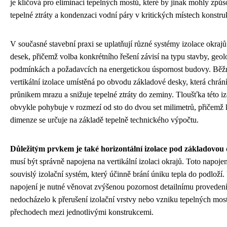
je klíčová pro eliminaci tepelných mostů, které by jinak mohly způ
tepelné ztráty a kondenzaci vodní páry v kritických místech konstru
V současné stavební praxi se uplatňují různé systémy izolace okraj
desek, přičemž volba konkrétního řešení závisí na typu stavby, geo
podmínkách a požadavcích na energetickou úspornost budovy. Běž
vertikální izolace umístěná po obvodu základové desky, která chrání
průnikem mrazu a snižuje tepelné ztráty do zeminy. Tloušťka této iz
obvykle pohybuje v rozmezí od sto do dvou set milimetrů, přičemž 
dimenze se určuje na základě tepelně technického výpočtu.
Důležitým prvkem je také horizontální izolace pod základovou
musí být správně napojena na vertikální izolaci okrajů. Toto napojen
souvislý izolační systém, který účinně brání úniku tepla do podloží
napojení je nutné věnovat zvýšenou pozornost detailnímu provedení
nedocházelo k přerušení izolační vrstvy nebo vzniku tepelných most
přechodech mezi jednotlivými konstrukcemi.