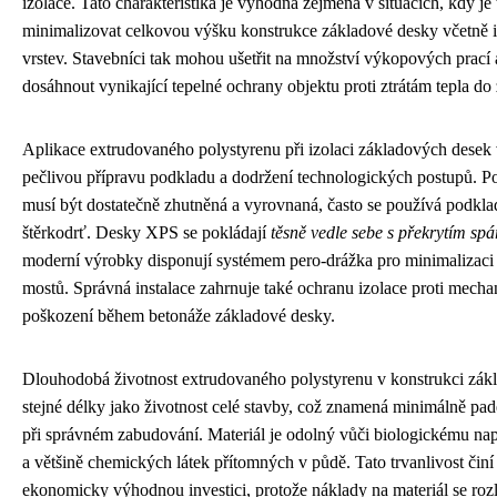
izolace. Tato charakteristika je výhodná zejména v situacích, kdy je 
minimalizovat celkovou výšku konstrukce základové desky včetně i
vrstev. Stavebníci tak mohou ušetřit na množství výkopových prací
dosáhnout vynikající tepelné ochrany objektu proti ztrátám tepla do
Aplikace extrudovaného polystyrenu při izolaci základových desek
pečlivou přípravu podkladu a dodržení technologických postupů. Po
musí být dostatečně zhutněná a vyrovnaná, často se používá podkla
štěrkodrť. Desky XPS se pokládají
těsně vedle sebe s překrytím spá
moderní výrobky disponují systémem pero-drážka pro minimalizaci
mostů. Správná instalace zahrnuje také ochranu izolace proti mech
poškození během betonáže základové desky.
Dlouhodobá životnost extrudovaného polystyrenu v konstrukci zák
stejné délky jako životnost celé stavby, což znamená minimálně pade
při správném zabudování. Materiál je odolný vůči biologickému nap
a většině chemických látek přítomných v půdě. Tato trvanlivost čin
ekonomicky výhodnou investici, protože náklady na materiál se rozl