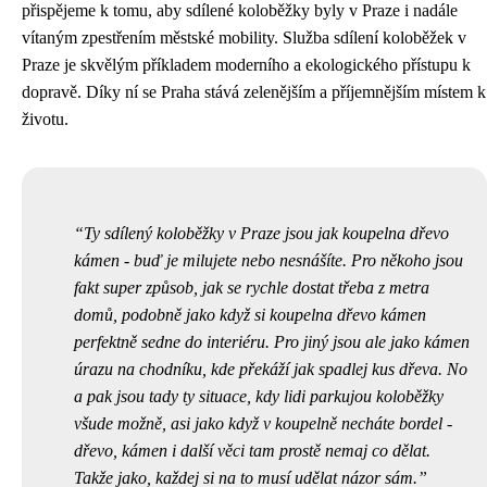
přispějeme k tomu, aby sdílené koloběžky byly v Praze i nadále
vítaným zpestřením městské mobility. Služba sdílení koloběžek v
Praze je skvělým příkladem moderního a ekologického přístupu k
dopravě. Díky ní se Praha stává zelenějším a příjemnějším místem k
životu.
Ty sdílený koloběžky v Praze jsou jak koupelna dřevo
kámen - buď je milujete nebo nesnášíte. Pro někoho jsou
fakt super způsob, jak se rychle dostat třeba z metra
domů, podobně jako když si
koupelna dřevo kámen
perfektně sedne do interiéru. Pro jiný jsou ale jako kámen
úrazu na chodníku, kde překáží jak spadlej kus dřeva. No
a pak jsou tady ty situace, kdy lidi parkujou koloběžky
všude možně, asi jako když v koupelně necháte bordel -
dřevo, kámen i další věci tam prostě nemaj co dělat.
Takže jako, každej si na to musí udělat názor sám.