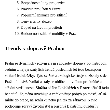
Bezpečnostní tipy pro jezdce
Pravidla pro jízdu v Praze
Populární aplikace pro sdílení
Ceny a tarify služeb
Dopad na životní prostředí
Budoucnost sdílené mobility v Praze
Trendy v dopravě Prahou
Praha se dynamicky rozvíjí a s ní i způsoby dopravy po metropoli.
Jedním z nejvýraznějších trendů posledních let jsou bezesporu
sdílené koloběžky
. Tyto svižné a ekologické stroje si získaly srdce
Pražanů i návštěvníků a staly se oblíbenou volbou pro krátké a
střední vzdálenosti.
Služba sdílení koloběžek v Praze
přináší řadu
benefitů. Zejména urychluje a zefektivňuje pohyb po městě, ať už
míříte do práce, na schůzku nebo jen tak za zábavou. Navíc
podporuje zdravý životní styl a přispívá k čistšímu ovzduší v