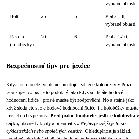
vybrané oblasti
Bolt
25
5
Praha 1-8,
vybrané oblasti
Rekola
20
6
Praha 1-10,
(koloběžky)
vybrané oblasti
Bezpečnostní tipy pro jezdce
Když potřebujete rychle někam dojet, sdílené koloběžky v Praze
jsou super volba. Je to podobný jako když si hlídáte
bodové
hodnocení řidiče
- prostě musíte být zodpovědní. No a stejně jako
když sledujete svoje bodové hodnocení řidiče, i u koloběžky musíte
myslet na bezpečnost.
Před jízdou koukněte, jestli je koloběžka v
cajku
, hlavně ty brzdy a pneumatiky.
Nejbezpečnější je to po
cyklostezkách nebo společných cestách.
Ohleduplnost je základ,
podobně jako když si hlídáte bodové hodnocení řidiče - prostě