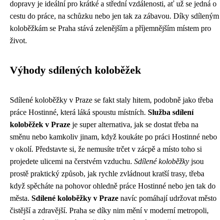
dopravy je ideální pro krátké a střední vzdálenosti, ať už se jedná o
cestu do práce, na schůzku nebo jen tak za zábavou. Díky sdíleným
koloběžkám se Praha stává zelenějším a příjemnějším místem pro
život.
Výhody sdílených koloběžek
Sdílené koloběžky v Praze se fakt staly hitem, podobně jako třeba
práce Hostinné
, která láká spoustu místních.
Služba sdílení
koloběžek v Praze
je super alternativa, jak se dostat třeba na
směnu nebo kamkoliv jinam, když koukáte po práci Hostinné nebo
v okolí. Představte si, že nemusíte trčet v zácpě a místo toho si
projedete ulicemi na čerstvém vzduchu.
Sdílené koloběžky
jsou
prostě praktický způsob, jak rychle zvládnout kratší trasy, třeba
když spěcháte na pohovor ohledně práce Hostinné nebo jen tak do
města.
Sdílené koloběžky v Praze
navíc pomáhají udržovat město
čistější a zdravější. Praha se díky nim mění v moderní metropoli,