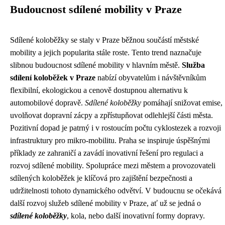
Budoucnost sdílené mobility v Praze
Sdílené koloběžky se staly v Praze běžnou součástí městské
mobility a jejich popularita stále roste. Tento trend naznačuje
slibnou budoucnost sdílené mobility v hlavním městě.
Služba
sdílení koloběžek v Praze
nabízí obyvatelům i návštěvníkům
flexibilní, ekologickou a cenově dostupnou alternativu k
automobilové dopravě.
Sdílené koloběžky
pomáhají snižovat emise,
uvolňovat dopravní zácpy a zpřístupňovat odlehlejší části města.
Pozitivní dopad je patrný i v rostoucím počtu cyklostezek a rozvoji
infrastruktury pro mikro-mobilitu. Praha se inspiruje úspěšnými
příklady ze zahraničí a zavádí inovativní řešení pro regulaci a
rozvoj sdílené mobility. Spolupráce mezi městem a provozovateli
sdílených koloběžek je klíčová pro zajištění bezpečnosti a
udržitelnosti tohoto dynamického odvětví. V budoucnu se očekává
další rozvoj služeb sdílené mobility v Praze, ať už se jedná o
sdílené koloběžky
, kola, nebo další inovativní formy dopravy.