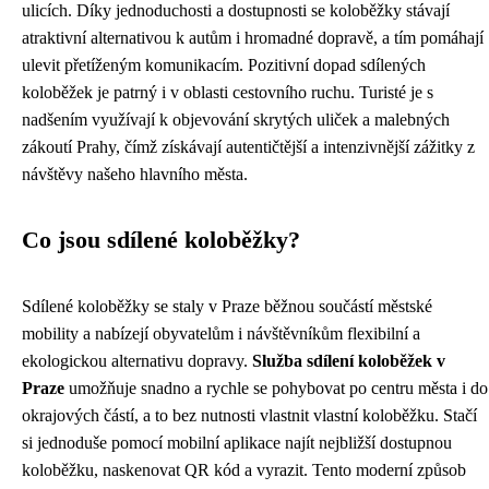
ulicích. Díky jednoduchosti a dostupnosti se koloběžky stávají
atraktivní alternativou k autům i hromadné dopravě, a tím pomáhají
ulevit přetíženým komunikacím. Pozitivní dopad sdílených
koloběžek je patrný i v oblasti cestovního ruchu. Turisté je s
nadšením využívají k objevování skrytých uliček a malebných
zákoutí Prahy, čímž získávají autentičtější a intenzivnější zážitky z
návštěvy našeho hlavního města.
Co jsou sdílené koloběžky?
Sdílené koloběžky se staly v Praze běžnou součástí městské
mobility a nabízejí obyvatelům i návštěvníkům flexibilní a
ekologickou alternativu dopravy.
Služba sdílení koloběžek v
Praze
umožňuje snadno a rychle se pohybovat po centru města i do
okrajových částí, a to bez nutnosti vlastnit vlastní koloběžku. Stačí
si jednoduše pomocí mobilní aplikace najít nejbližší dostupnou
koloběžku, naskenovat QR kód a vyrazit. Tento moderní způsob