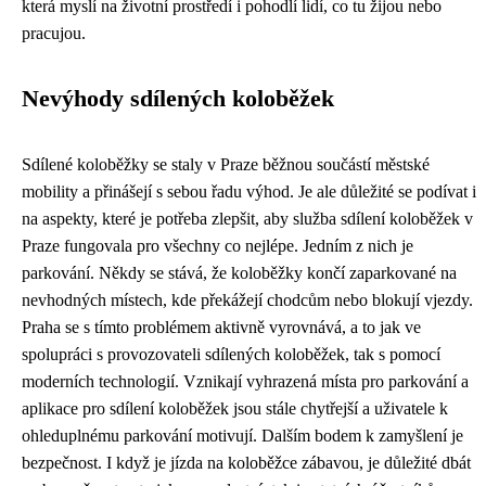
která myslí na životní prostředí i pohodlí lidí, co tu žijou nebo
pracujou.
Nevýhody sdílených koloběžek
Sdílené koloběžky se staly v Praze běžnou součástí městské
mobility a přinášejí s sebou řadu výhod. Je ale důležité se podívat i
na aspekty, které je potřeba zlepšit, aby služba sdílení koloběžek v
Praze fungovala pro všechny co nejlépe. Jedním z nich je
parkování. Někdy se stává, že koloběžky končí zaparkované na
nevhodných místech, kde překážejí chodcům nebo blokují vjezdy.
Praha se s tímto problémem aktivně vyrovnává, a to jak ve
spolupráci s provozovateli sdílených koloběžek, tak s pomocí
moderních technologií. Vznikají vyhrazená místa pro parkování a
aplikace pro sdílení koloběžek jsou stále chytřejší a uživatele k
ohleduplnému parkování motivují. Dalším bodem k zamyšlení je
bezpečnost. I když je jízda na koloběžce zábavou, je důležité dbát