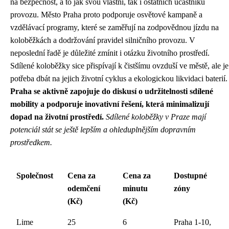
na bezpečnost, a to jak svou vlastní, tak i ostatních účastníků
provozu. Město Praha proto podporuje osvětové kampaně a
vzdělávací programy, které se zaměřují na zodpovědnou jízdu na
koloběžkách a dodržování pravidel silničního provozu. V
neposlední řadě je důležité zmínit i otázku životního prostředí.
Sdílené koloběžky sice přispívají k čistšímu ovzduší ve městě, ale je
potřeba dbát na jejich životní cyklus a ekologickou likvidaci baterií.
Praha se aktivně zapojuje do diskusí o udržitelnosti sdílené
mobility a podporuje inovativní řešení, která minimalizují
dopad na životní prostředí.
Sdílené koloběžky v Praze mají
potenciál stát se ještě lepším a ohleduplnějším dopravním
prostředkem.
Společnost
Cena za
Cena za
Dostupné
odemčení
minutu
zóny
(Kč)
(Kč)
Lime
25
6
Praha 1-10,