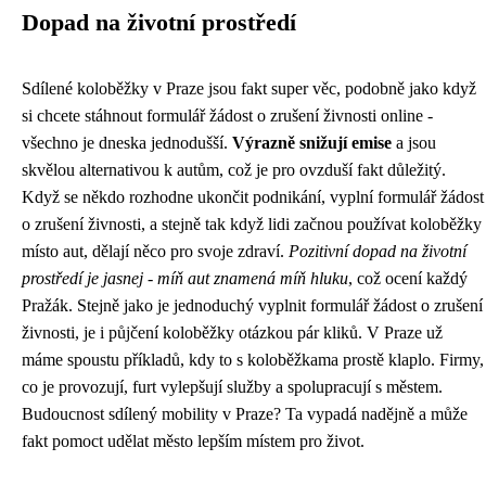
Dopad na životní prostředí
Sdílené koloběžky v Praze jsou fakt super věc, podobně jako když
si chcete stáhnout
formulář žádost o zrušení živnosti
online -
všechno je dneska jednodušší.
Výrazně snižují emise
a jsou
skvělou alternativou k autům, což je pro ovzduší fakt důležitý.
Když se někdo rozhodne ukončit podnikání, vyplní formulář žádost
o zrušení živnosti, a stejně tak když lidi začnou používat koloběžky
místo aut, dělají něco pro svoje zdraví.
Pozitivní dopad na životní
prostředí je jasnej - míň aut znamená míň hluku
, což ocení každý
Pražák. Stejně jako je jednoduchý vyplnit formulář žádost o zrušení
živnosti, je i půjčení koloběžky otázkou pár kliků. V Praze už
máme spoustu příkladů, kdy to s koloběžkama prostě klaplo. Firmy,
co je provozují, furt vylepšují služby a spolupracují s městem.
Budoucnost sdílený mobility v Praze? Ta vypadá nadějně a může
fakt pomoct udělat město lepším místem pro život.