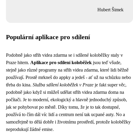
Hubert Šimek
Populární aplikace pro sdílení
Podobně jako
střih videa zdarma
se i sdílené koloběžky staly v
Praze hitem.
Aplikace pro sdílení koloběžek
jsou teď všude,
stejně jako různé programy na střih videa zdarma, které lidi běžně
používají. Prostě mrkneš do appky a jedeš - ať už na schůzku nebo
třeba do kina.
Služba sdílení koloběžek v Praze
je fakt super věc,
podobně jako když si můžeš udělat střih videa zdarma doma na
počítači. Je to moderní, ekologický a hlavně jednoduchý způsob,
jak se pohybovat po městě. Díky tomu, že je to tak dostupné,
používá to čím dál víc lidí a centrum není tak ucpané auty. No a
samozřejmě to dělá dobře i životnímu prostředí, protože koloběžky
neprodukují žádné emise.