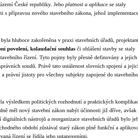
 území České republiky. Jeho
platnost a aplikace
se staly
ti s přípravou nového stavebního zákona, jehož implementace
a byla hluboce zakořeněna v praxi stavebních úřadů, projektant
ní povolení, kolaudační souhlas
či ohlášení stavby se staly
avebního řízení. Tyto pojmy byly přesně definovány a jejich
právních soudů. Právě tato ustálenost slovních spojení a jejic
i a právní jistoty pro všechny subjekty zapojené do stavebníh
la výsledkem politických rozhodnutí a praktických komplikac
ně měl nový stavební zákon nabýt účinnosti již dříve, avšak
digitálních nástrojů a reorganizace stavebních úřadů bylo je
odného období zůstával starý zákon plně funkční a aplikova
vaná řízení se řídila jeho ustanoveními.