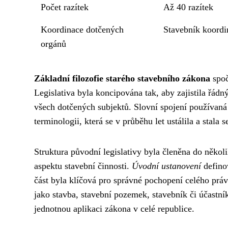
Počet razítek
Až 40 razítek
Koordinace dotčených
Stavebník koordi
orgánů
Základní filozofie starého stavebního zákona
spoč
Legislativa byla koncipována tak, aby zajistila řá
všech dotčených subjektů. Slovní spojení používan
terminologii, která se v průběhu let ustálila a stala
Struktura původní legislativy byla členěna do někol
aspektu stavební činnosti.
Úvodní ustanovení
defino
část byla klíčová pro správné pochopení celého prá
jako stavba, stavební pozemek, stavebník či účastn
jednotnou aplikaci zákona v celé republice.