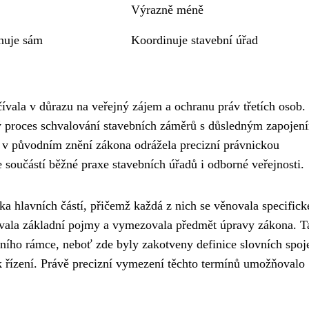
Výrazně méně
nuje sám
Koordinuje stavební úřad
ívala v důrazu na veřejný zájem a ochranu práv třetích osob.
dný proces schvalování stavebních záměrů s důsledným zapojen
á v původním znění zákona odrážela precizní právnickou
 se součástí běžné praxe stavebních úřadů i odborné veřejnosti.
ika hlavních částí, přičemž každá z nich se věnovala specific
vala základní pojmy a vymezovala předmět úpravy zákona. T
vního rámce, neboť zde byly zakotveny definice slovních spoj
ík řízení. Právě precizní vymezení těchto termínů umožňovalo