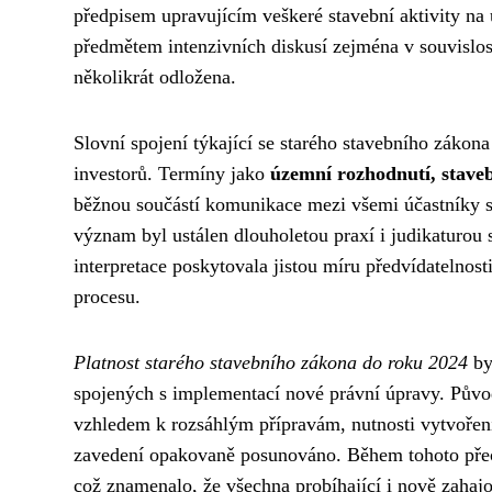
předpisem upravujícím veškeré stavební aktivity na
předmětem intenzivních diskusí zejména v souvislos
několikrát odložena.
Slovní spojení týkající se starého stavebního zákon
investorů. Termíny jako
územní rozhodnutí, staveb
běžnou součástí komunikace mezi všemi účastníky st
význam byl ustálen dlouholetou praxí i judikaturou s
interpretace poskytovala jistou míru předvídatelnost
procesu.
Platnost starého stavebního zákona do roku 2024
by
spojených s implementací nové právní úpravy. Původ
vzhledem k rozsáhlým přípravám, nutnosti vytvoření 
zavedení opakovaně posunováno. Během tohoto přech
což znamenalo, že všechna probíhající i nově zahajo