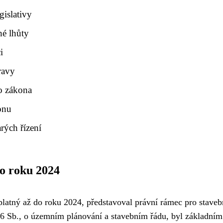
gislativy
hé lhůty
i
ravy
ho zákona
onu
rých řízení
do roku 2024
 platný až do roku 2024, představoval právní rámec pro staveb
06 Sb., o územním plánování a stavebním řádu, byl základním