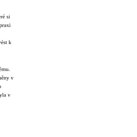
ré si
praxi
ést k
tému.
měny v
o
yla v