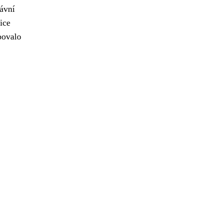
rávní
ice
povalo