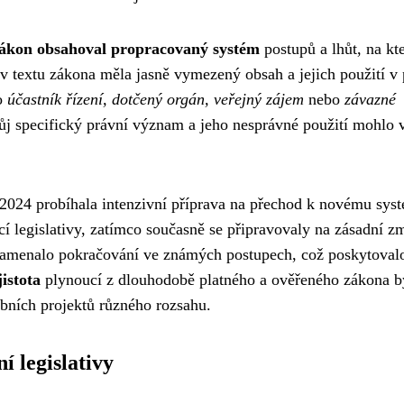
 zákon obsahoval propracovaný systém
postupů a lhůt, na kte
v textu zákona měla jasně vymezený obsah a jejich použití v 
ko
účastník řízení, dotčený orgán, veřejný zájem
nebo
závazné
vůj specifický právní význam a jeho nesprávné použití mohlo v
 2024 probíhala intenzivní příprava na přechod k novému sys
cí legislativy, zatímco současně se připravovaly na zásadní z
 znamenalo pokračování ve známých postupech, což poskytoval
istota
plynoucí z dlouhodobě platného a ověřeného zákona b
ebních projektů různého rozsahu.
í legislativy