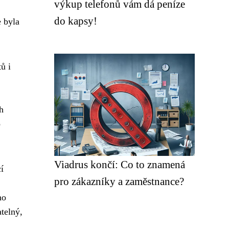
výkup telefonů vám dá peníze
do kapsy!
 byla
ů i
h
o
Viadrus končí: Co to znamená
í
pro zákazníky a zaměstnance?
ho
telný,